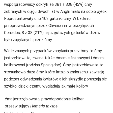
współpracownicy odkryli, że 381 z 838 (45%) ćmy
zebranych w ciągu dwóch lat w Anglii miało na sobie pyłek.
Reprezentowały one 103 gatunki ćmy. W badaniu
przeprowadzonym przez Oliveira i in. w brazylijskich
Cerrados, 8 z 38 (21%) najczęstszych gatunków drzew
było zapylanych przez ćmy.
Wiele znanych przypadków zapylania przez ćmy to ćmy
jastrzębiowate, zwane także ćmami sfinksowymi i ćmami
kolibrowymi (rodzina Sphingidae). Ćmy jastrzębiowate to
stosunkowo duże ćmy, które latają o zmierzchu, zawisają
podczas odwiedzania kwiatów, a ich skrzydła poruszają się
szybko, dzięki czemu wyglądają jak małe kolibry.
ćma jastrzębiowata, prawdopodobnie koliber
prześwitujący
Hemaris thysbe