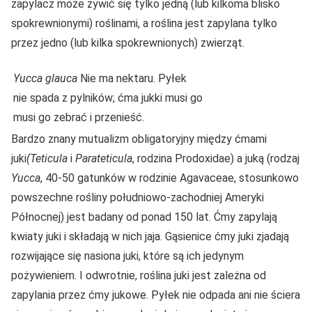
zapylacz może żywić się tylko jedną (lub kilkoma blisko
spokrewnionymi) roślinami, a roślina jest zapylana tylko
przez jedno (lub kilka spokrewnionych) zwierząt.
Yucca glauca
Nie ma nektaru. Pyłek
nie spada z pylników; ćma jukki musi go
musi go zebrać i przenieść.
Bardzo znany mutualizm obligatoryjny między ćmami
juki
(Teticula
i
Parateticula
, rodzina Prodoxidae) a juką (rodzaj
Yucca
, 40-50 gatunków w rodzinie Agavaceae, stosunkowo
powszechne rośliny południowo-zachodniej Ameryki
Północnej) jest badany od ponad 150 lat. Ćmy zapylają
kwiaty juki i składają w nich jaja. Gąsienice ćmy juki zjadają
rozwijające się nasiona juki, które są ich jedynym
pożywieniem. I odwrotnie, roślina juki jest zależna od
zapylania przez ćmy jukowe. Pyłek nie odpada ani nie ściera