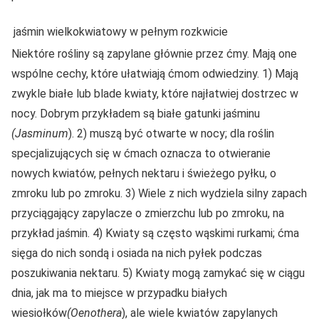
jaśmin wielkokwiatowy w pełnym rozkwicie
Niektóre rośliny są zapylane głównie przez ćmy. Mają one
wspólne cechy, które ułatwiają ćmom odwiedziny. 1) Mają
zwykle białe lub blade kwiaty, które najłatwiej dostrzec w
nocy. Dobrym przykładem są białe gatunki jaśminu
(Jasminum
). 2) muszą być otwarte w nocy; dla roślin
specjalizujących się w ćmach oznacza to otwieranie
nowych kwiatów, pełnych nektaru i świeżego pyłku, o
zmroku lub po zmroku. 3) Wiele z nich wydziela silny zapach
przyciągający zapylacze o zmierzchu lub po zmroku, na
przykład jaśmin. 4) Kwiaty są często wąskimi rurkami; ćma
sięga do nich sondą i osiada na nich pyłek podczas
poszukiwania nektaru. 5) Kwiaty mogą zamykać się w ciągu
dnia, jak ma to miejsce w przypadku białych
wiesiołków
(Oenothera
), ale wiele kwiatów zapylanych