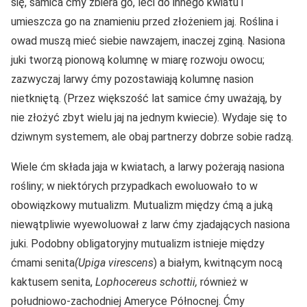
się, samica ćmy zbiera go, leci do innego kwiatu i
umieszcza go na znamieniu przed złożeniem jaj. Roślina i
owad muszą mieć siebie nawzajem, inaczej zginą. Nasiona
juki tworzą pionową kolumnę w miarę rozwoju owocu;
zazwyczaj larwy ćmy pozostawiają kolumnę nasion
nietkniętą. (Przez większość lat samice ćmy uważają, by
nie złożyć zbyt wielu jaj na jednym kwiecie). Wydaje się to
dziwnym systemem, ale obaj partnerzy dobrze sobie radzą.
Wiele ćm składa jaja w kwiatach, a larwy pożerają nasiona
rośliny; w niektórych przypadkach ewoluowało to w
obowiązkowy mutualizm. Mutualizm między ćmą a juką
niewątpliwie wyewoluował z larw ćmy zjadających nasiona
juki. Podobny obligatoryjny mutualizm istnieje między
ćmami senita
(Upiga virescens
) a białym, kwitnącym nocą
kaktusem senita,
Lophocereus schottii,
również w
południowo-zachodniej Ameryce Północnej. Ćmy