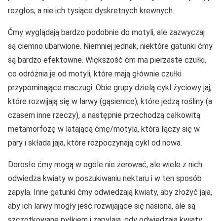
rozgłos, a nie ich tysiące dyskretnych krewnych.
Ćmy wyglądają bardzo podobnie do motyli, ale zazwyczaj
są ciemno ubarwione. Niemniej jednak, niektóre gatunki ćmy
są bardzo efektowne. Większość ćm ma pierzaste czułki,
co odróżnia je od motyli, które mają głównie czułki
przypominające maczugi. Obie grupy dzielą cykl życiowy jaj,
które rozwijają się w larwy (gąsienice), które jedzą rośliny (a
czasem inne rzeczy), a następnie przechodzą całkowitą
metamorfozę w latającą ćmę/motyla, która łączy się w
pary i składa jaja, które rozpoczynają cykl od nowa.
Dorosłe ćmy mogą w ogóle nie żerować, ale wiele z nich
odwiedza kwiaty w poszukiwaniu nektaru i w ten sposób
zapyla. Inne gatunki ćmy odwiedzają kwiaty, aby złożyć jaja,
aby ich larwy mogły jeść rozwijające się nasiona, ale są
szczotkowane pyłkiem i zapylają, gdy odwiedzają kwiaty.