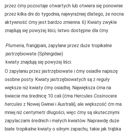
przez ćmy pozostaje otwartych lub otwiera się ponownie
przez kilka dni do tygodnia, najwyraźniej dlatego, że nocna
aktywność ćmy jest bardzo zmienna. 6) Kwiaty zwykle
znajdują się powyżej liści, łatwo dostępne dla ćmy.
Plumeria
, frangipani, zapylane przez duże tropikalne
jastrzębiowate (Sphingidae)
kwiaty znajdują się powyżej liści.
O zapylaniu przez jastrzębiowate i ćmy osiadłe napiszę
osobne posty. Kwiaty jastrzębiowatych są z reguły
większe niż kwiaty ćmy osiadłej. Największa ćma na
świecie ma średnicę 10 cali (ćma Hercules
Cosinocera
hercules
z Nowej Gwinei i Australii), ale większość ćm ma
mniej niż centymetr długości, więc ćmy są skutecznymi
zapylaczami średnich i małych kwiatów. Naprawdę duże
białe tropikalne kwiaty o silnym zapachu, takie jak trąbka