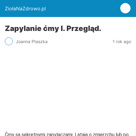
ZiołaNaZdrowo.pl
Zapylanie ćmy I. Przegląd.
Joanna Ptaszka
1 rok ago
Ćmy są sekretnymi zapylaczami. Latają o zmierzchu lub po