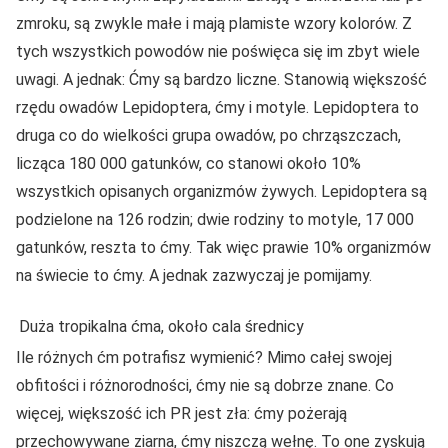
zmroku, są zwykle małe i mają plamiste wzory kolorów. Z
tych wszystkich powodów nie poświęca się im zbyt wiele
uwagi. A jednak: Ćmy są bardzo liczne. Stanowią większość
rzędu owadów Lepidoptera, ćmy i motyle. Lepidoptera to
druga co do wielkości grupa owadów, po chrząszczach,
licząca 180 000 gatunków, co stanowi około 10%
wszystkich opisanych organizmów żywych. Lepidoptera są
podzielone na 126 rodzin; dwie rodziny to motyle, 17 000
gatunków, reszta to ćmy. Tak więc prawie 10% organizmów
na świecie to ćmy. A jednak zazwyczaj je pomijamy.
Duża tropikalna ćma, około cala średnicy
Ile różnych ćm potrafisz wymienić? Mimo całej swojej
obfitości i różnorodności, ćmy nie są dobrze znane. Co
więcej, większość ich PR jest zła: ćmy pożerają
przechowywane ziarna, ćmy niszczą wełnę. To one zyskują