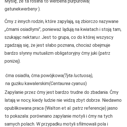
Myślę, że ta roślina to werbena purpurowa
(
gatunek
werbeny
).
Ćmy z innych rodzin, które zapylają, są zbiorczo nazywane
„ćmami osiadłymi”, ponieważ lądują na kwiatach i stoją tam,
szukając nektaru.r. Jest to grupa, co do której wszyscy
zgadzają się, że jest słabo poznana, chociaż obejmuje
bardzo słynny mutualizm obligatoryjny ćmy juki (patrz
poniżej).
ćma osiadła, ćma powójkowa
(Tyta luctuosa)
,
na guziku kawalerskim
(Centaurea cyanus
)
Zapylanie przez ćmy jest bardzo trudne do zbadania. Ćmy
latają w nocy, kiedy ludzie nie widzą zbyt dobrze. Niedawno
opublikowana praca (Walton et al. patrz referencje) jasno
to pokazała: porównano zapylanie motyli i ćmy na tych
samych polach. W przypadku motyli sfilmowali pola i