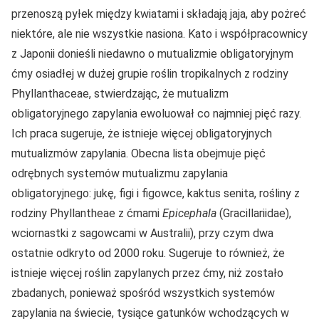
przenoszą pyłek między kwiatami i składają jaja, aby pożreć
niektóre, ale nie wszystkie nasiona. Kato i współpracownicy
z Japonii donieśli niedawno o mutualizmie obligatoryjnym
ćmy osiadłej w dużej grupie roślin tropikalnych z rodziny
Phyllanthaceae, stwierdzając, że mutualizm
obligatoryjnego zapylania ewoluował co najmniej pięć razy.
Ich praca sugeruje, że istnieje więcej obligatoryjnych
mutualizmów zapylania. Obecna lista obejmuje pięć
odrębnych systemów mutualizmu zapylania
obligatoryjnego: jukę, figi i figowce, kaktus senita, rośliny z
rodziny Phyllantheae z ćmami
Epicephala
(Gracillariidae),
wciornastki z sagowcami w Australii), przy czym dwa
ostatnie odkryto od 2000 roku. Sugeruje to również, że
istnieje więcej roślin zapylanych przez ćmy, niż zostało
zbadanych, ponieważ spośród wszystkich systemów
zapylania na świecie, tysiące gatunków wchodzących w