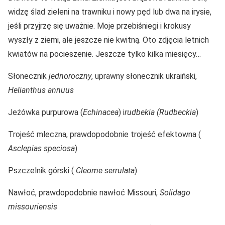
widzę ślad zieleni na trawniku i nowy pęd lub dwa na irysie,
jeśli przyjrzę się uważnie. Moje przebiśniegi i krokusy
wyszły z ziemi, ale jeszcze nie kwitną. Oto zdjęcia letnich
kwiatów na pocieszenie. Jeszcze tylko kilka miesięcy…
Słonecznik
jednoroczny
, uprawny słonecznik ukraiński,
Helianthus annuus
Jeżówka purpurowa (
Echinacea
) i
rudbekia (Rudbeckia
)
Trojeść mleczna, prawdopodobnie trojeść efektowna (
Asclepias speciosa
)
Pszczelnik górski (
Cleome serrulata
)
Nawłoć, prawdopodobnie nawłoć Missouri,
Solidago
missouriensis