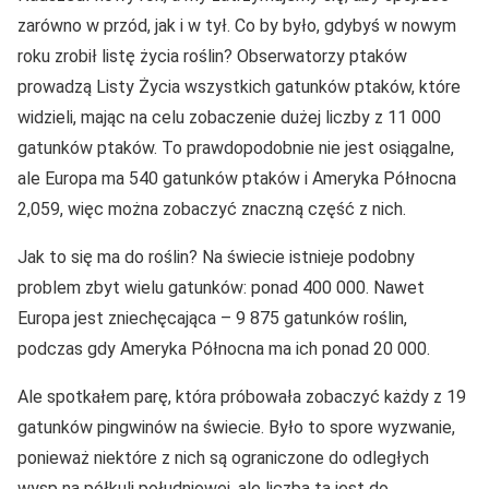
zarówno w przód, jak i w tył. Co by było, gdybyś w nowym
roku zrobił listę życia roślin? Obserwatorzy ptaków
prowadzą Listy Życia wszystkich gatunków ptaków, które
widzieli, mając na celu zobaczenie dużej liczby z 11 000
gatunków ptaków. To prawdopodobnie nie jest osiągalne,
ale Europa ma 540 gatunków ptaków i Ameryka Północna
2,059, więc można zobaczyć znaczną część z nich.
Jak to się ma do roślin? Na świecie istnieje podobny
problem zbyt wielu gatunków: ponad 400 000. Nawet
Europa jest zniechęcająca – 9 875 gatunków roślin,
podczas gdy Ameryka Północna ma ich ponad 20 000.
Ale spotkałem parę, która próbowała zobaczyć każdy z 19
gatunków pingwinów na świecie. Było to spore wyzwanie,
ponieważ niektóre z nich są ograniczone do odległych
wysp na półkuli południowej, ale liczba ta jest do