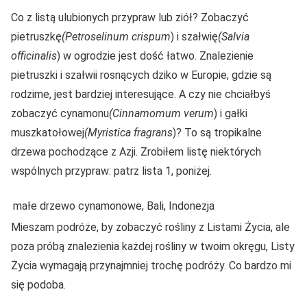
Co z listą ulubionych przypraw lub ziół? Zobaczyć
pietruszkę
(Petroselinum crispum
) i szałwię
(Salvia
officinalis
) w ogrodzie jest dość łatwo. Znalezienie
pietruszki i szałwii rosnących dziko w Europie, gdzie są
rodzime, jest bardziej interesujące. A czy nie chciałbyś
zobaczyć cynamonu
(Cinnamomum verum
) i gałki
muszkatołowej
(Myristica fragrans
)? To są tropikalne
drzewa pochodzące z Azji. Zrobiłem listę niektórych
wspólnych przypraw: patrz lista 1, poniżej.
małe drzewo cynamonowe, Bali, Indonezja
Mieszam podróże, by zobaczyć rośliny z Listami Życia, ale
poza próbą znalezienia każdej rośliny w twoim okręgu, Listy
Życia wymagają przynajmniej trochę podróży. Co bardzo mi
się podoba.