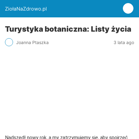
ZiołaNaZdrowo.pl
Turystyka botaniczna: Listy życia
Joanna Ptaszka
3 lata ago
Nadszedł nowy rok, a my zatrzymujemy się, aby spojrzeć