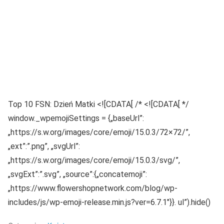
Top 10 FSN: Dzień Matki <![CDATA[ /* <![CDATA[ */
window._wpemojiSettings = {„baseUrl”:
„https://s.w.org/images/core/emoji/15.0.3/72×72/”,
„ext”:”.png”, „svgUrl”:
„https://s.w.org/images/core/emoji/15.0.3/svg/”,
„svgExt”:”.svg”, „source”:{„concatemoji”:
„https://www.flowershopnetwork.com/blog/wp-
includes/js/wp-emoji-release.min.js?ver=6.7.1″}}. ul”).hide()