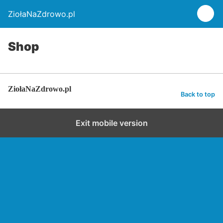
ZiołaNaZdrowo.pl
Shop
ZiołaNaZdrowo.pl
Back to top
Exit mobile version