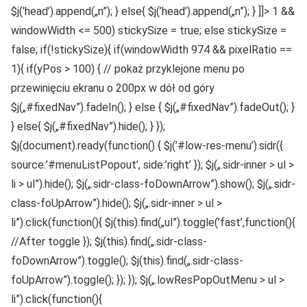
$j(’head’).append(„n”); } else{ $j(’head’).append(„n”); } ]]> 1 &&
windowWidth <= 500) stickySize = true; else stickySize =
false; if(!stickySize){ if(windowWidth 974 && pixelRatio ==
1){ if(yPos > 100) { // pokaż przyklejone menu po
przewinięciu ekranu o 200px w dół od góry
$j(„#fixedNav”).fadeIn(); } else { $j(„#fixedNav”).fadeOut(); }
} else{ $j(„#fixedNav”).hide(); } });
$j(document).ready(function() { $j(’#low-res-menu’).sidr({
source:’#menuListPopout’, side:’right’ }); $j(„.sidr-inner > ul >
li > ul”).hide(); $j(„.sidr-class-foDownArrow”).show(); $j(„.sidr-
class-foUpArrow”).hide(); $j(„.sidr-inner > ul >
li”).click(function(){ $j(this).find(„ul”).toggle(’fast’,function(){
//After toggle }); $j(this).find(„.sidr-class-
foDownArrow”).toggle(); $j(this).find(„.sidr-class-
foUpArrow”).toggle(); }); }); $j(„.lowResPopOutMenu > ul >
li”).click(function(){