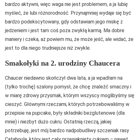
bardzo aktywni, więc waga nie jest problemem, a ja lubię
myśleć, że lubi różnorodność. Przynajmniej wydaje się być
bardzo podekscytowany, gdy odstawiam jego miskę z
jedzeniem i jest tam coś poza zwykłą karmą. Ma dobre
maniery i czeka, aż powiem mu, że może jeść, ale widać, że
jest to dla niego trudniejsze niż zwykle.
Smakołyki na 2. urodziny Chaucera
Chaucer niedawno skończył dwa lata, a ja wpadłam na
(tylko trochę) szalony pomysł, że chcę znaleźć smaczny i
w miarę zdrowy przysmak, którym wszyscy moglibyśmy się
cieszyć. Głównymi rzeczami, których potrzebowaliśmy w
przepisie na pupcake, były składniki bezglutenowe (dla
mnie) i niezbyt dużo cukru. Ostatnią rzeczą, jakiej
potrzebuję, jest mój bardzo nadpobudliwy szczeniak rasy
Catahoula, który jest cały przesiąknięty cukrem – nawet