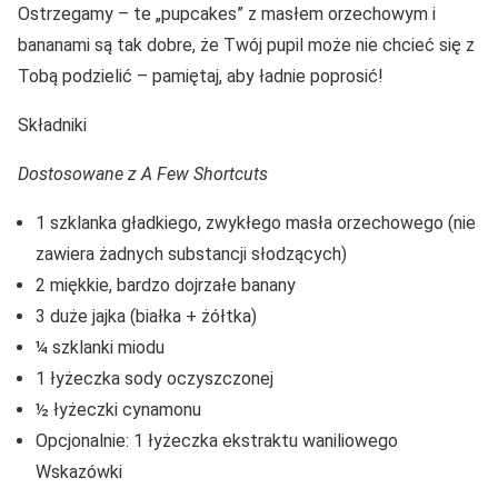
Ostrzegamy – te „pupcakes” z masłem orzechowym i
bananami są tak dobre, że Twój pupil może nie chcieć się z
Tobą podzielić – pamiętaj, aby ładnie poprosić!
Składniki
Dostosowane z A Few Shortcuts
1 szklanka gładkiego, zwykłego masła orzechowego (nie
zawiera żadnych substancji słodzących)
2 miękkie, bardzo dojrzałe banany
3 duże jajka (białka + żółtka)
¼ szklanki miodu
1 łyżeczka sody oczyszczonej
½ łyżeczki cynamonu
Opcjonalnie: 1 łyżeczka ekstraktu waniliowego
Wskazówki