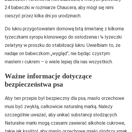
24 babeczki w rozmiarze Chaucera, aby mógł się nimi
cieszyć przez kilka dni po urodzinach.
Do lukru przygotowałam domową bitą śmietanę z kilkoma
łyżeczkami syropu klonowego do osłodzenia i ¼ łyżeczki
żelatyny w proszku do stabilizacji lukru. Uwielbiam to, że
nadaje on babeczkom „wygląd”, nie będąc czystym
masłem i cukrem – o wiele lepiej dla nas wszystkich.
Ważne informacje dotyczące
bezpieczeństwa psa
Aby ten przepis był bezpieczny dla psa, masło orzechowe
musi być zwykłą, całkowicie naturalną marką. Należy
szczególnie uważać, aby unikać substancji słodzących.
Naturalne marki mogą czasami zawierać alkohole cukrowe,
takie jak ksylitol, aby masło orzechowe miało słodszy smak