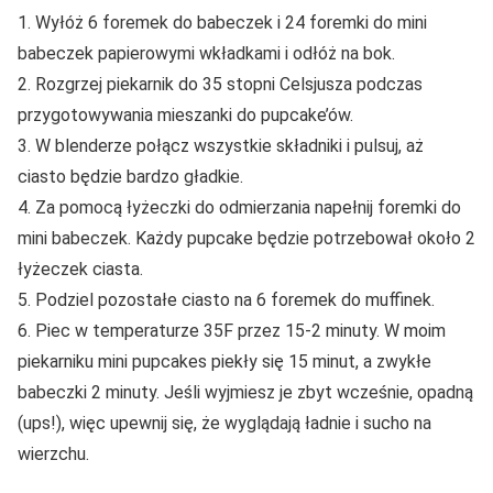
1. Wyłóż 6 foremek do babeczek i 24 foremki do mini
babeczek papierowymi wkładkami i odłóż na bok.
2. Rozgrzej piekarnik do 35 stopni Celsjusza podczas
przygotowywania mieszanki do pupcake’ów.
3. W blenderze połącz wszystkie składniki i pulsuj, aż
ciasto będzie bardzo gładkie.
4. Za pomocą łyżeczki do odmierzania napełnij foremki do
mini babeczek. Każdy pupcake będzie potrzebował około 2
łyżeczek ciasta.
5. Podziel pozostałe ciasto na 6 foremek do muffinek.
6. Piec w temperaturze 35F przez 15-2 minuty. W moim
piekarniku mini pupcakes piekły się 15 minut, a zwykłe
babeczki 2 minuty. Jeśli wyjmiesz je zbyt wcześnie, opadną
(ups!), więc upewnij się, że wyglądają ładnie i sucho na
wierzchu.