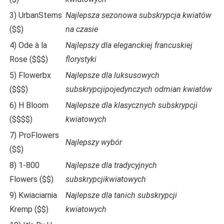
3) UrbanStems
Najlepsza sezonowa subskrypcja kwiatów
($$)
na czasie
4) Ode à la
Najlepszy dla eleganckiej francuskiej
Rose ($$$)
florystyki
5) Flowerbx
Najlepsze dla luksusowych
($$$)
subskrypcji
pojedynczych odmian kwiatów
6) H Bloom
Najlepsze dla klasycznych subskrypcji
($$$$)
kwiatowych
7) ProFlowers
Najlepszy wybór
($$)
8) 1-800
Najlepsze dla tradycyjnych
Flowers ($$)
subskrypcji
kwiatowych
9) Kwiaciarnia
Najlepsze dla tanich subskrypcji
Kremp ($$)
kwiatowych