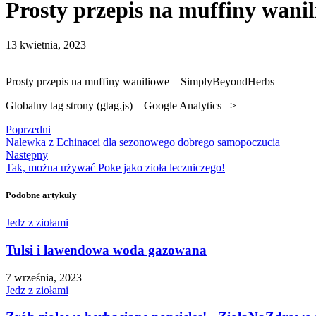
Prosty przepis na muffiny wani
13 kwietnia, 2023
Prosty przepis na muffiny waniliowe – SimplyBeyondHerbs
Globalny tag strony (gtag.js) – Google Analytics –>
Poprzedni
Nalewka z Echinacei dla sezonowego dobrego samopoczucia
Następny
Tak, można używać Poke jako zioła leczniczego!
Podobne artykuły
Jedz z ziołami
Tulsi i lawendowa woda gazowana
7 września, 2023
Jedz z ziołami