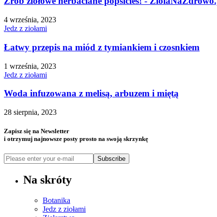
Zrób ziołowe herbaciane popsicles! - ZiolaNaZdrowo.
4 września, 2023
Jedz z ziołami
Łatwy przepis na miód z tymiankiem i czosnkiem
1 września, 2023
Jedz z ziołami
Woda infuzowana z melisą, arbuzem i miętą
28 sierpnia, 2023
Zapisz się na Newsletter
i otrzymuj najnowsze posty prosto na swoją skrzynkę
Subscribe
Na skróty
Botanika
Jedz z ziołami