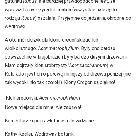
gatunku
Rubus
, ale bardziej prawdopodobne jest, że
wprowadzona jeżyna lub malina (wszystkie należą do
rodzaju
Rubus
) oszalała. Przyjemne do jedzenia, okropne do
wędrówki.
A oto mój okrzyk dla klonu oregońskiego lub
wielkolistnego,
Acer macrophyllum
. Były one bardzo
powszechne w krajobrazie i były bardzo dużymi drzewami.
Mam dojrzały klon srebrzysty
(Acer
saccharinum
) w
Kolorado i jest on o połowę mniejszy od drzewa poniżej (nie
tak wysoki, nie tak szeroki). Klony Oregon są piękne!
Klon oregoński,
Acer macrophyllum
Nowe miejsca dla mnie. Ale zabawa!
Komentarze i poprawkitacje mile widziane
Kathy Keeler, Wędrowny botanik