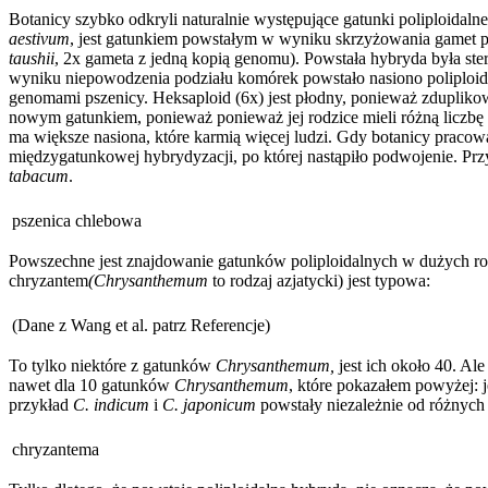
Botanicy szybko odkryli naturalnie występujące gatunki poliploidal
aestivum
, jest gatunkiem powstałym w wyniku skrzyżowania gamet psz
taushii
, 2x gameta z jedną kopią genomu). Powstała hybryda była ste
wyniku niepowodzenia podziału komórek powstało nasiono poliploida
genomami pszenicy. Heksaploid (6x) jest płodny, ponieważ zduplikow
nowym gatunkiem, ponieważ ponieważ jej rodzice mieli różną liczbę c
ma większe nasiona, które karmią więcej ludzi. Gdy botanicy pracowal
międzygatunkowej hybrydyzacji, po której nastąpiło podwojenie. P
tabacum
.
pszenica chlebowa
Powszechne jest znajdowanie gatunków poliploidalnych w dużych rodz
chryzantem
(Chrysanthemum
to rodzaj azjatycki) jest typowa:
(Dane z Wang et al. patrz Referencje)
To tylko niektóre z gatunków
Chrysanthemum,
jest ich około 40. Al
nawet dla 10 gatunków
Chrysanthemum
, które pokazałem powyżej: j
przykład
C. indicum
i
C. japonicum
powstały niezależnie od różnych 
chryzantema