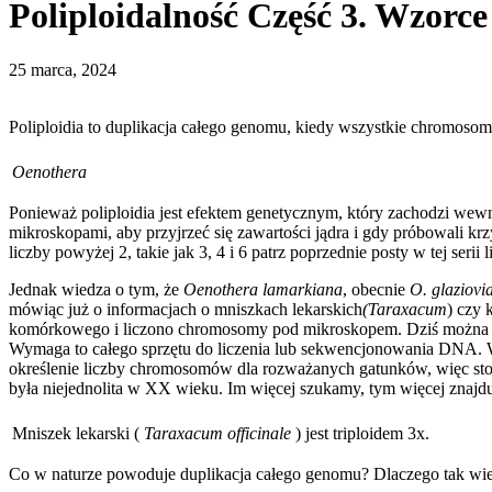
Poliploidalność Część 3. Wzorce
25 marca, 2024
Poliploidia to duplikacja całego genomu, kiedy wszystkie chromosomy,
Oenothera
Ponieważ poliploidia jest efektem genetycznym, który zachodzi wewn
mikroskopami, aby przyjrzeć się zawartości jądra i gdy próbowali krz
liczby powyżej 2, takie jak 3, 4 i 6 patrz poprzednie posty w tej seri
Jednak wiedza o tym, że
Oenothera lamarkiana
, obecnie
O. glaziovi
mówiąc już o informacjach o mniszkach lekarskich
(Taraxacum
) czy 
komórkowego i liczono chromosomy pod mikroskopem. Dziś można po
Wymaga to całego sprzętu do liczenia lub sekwencjonowania DNA. W p
określenie liczby chromosomów dla rozważanych gatunków, więc stopn
była niejednolita w XX wieku. Im więcej szukamy, tym więcej znajdu
Mniszek lekarski (
Taraxacum officinale
) jest triploidem 3x.
Co w naturze powoduje duplikacja całego genomu? Dlaczego tak wiel