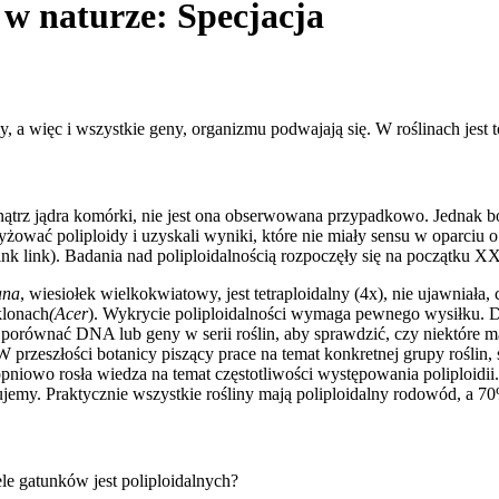
 w naturze: Specjacja
 a więc i wszystkie geny, organizmu podwajają się. W roślinach jest to
ątrz jądra komórki, nie jest ona obserwowana przypadkowo. Jednak bo
yżować poliploidy i uzyskali wyniki, które nie miały sensu w oparciu o
i link link). Badania nad poliploidalnością rozpoczęły się na początku X
ana
, wiesiołek wielkokwiatowy, jest tetraploidalny (4x), nie ujawniała,
klonach
(Acer
). Wykrycie poliploidalności wymaga pewnego wysiłku.
równać DNA lub geny w serii roślin, aby sprawdzić, czy niektóre m
rzeszłości botanicy piszący prace na temat konkretnej grupy roślin, 
iowo rosła wiedza na temat częstotliwości występowania poliploidii. 
jemy. Praktycznie wszystkie rośliny mają poliploidalny rodowód, a 70
e gatunków jest poliploidalnych?