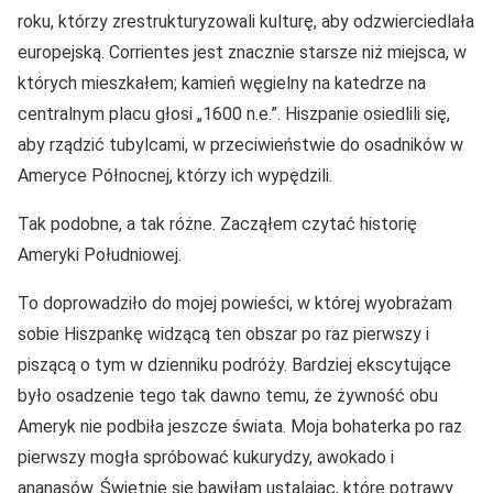
roku, którzy zrestrukturyzowali kulturę, aby odzwierciedlała
europejską. Corrientes jest znacznie starsze niż miejsca, w
których mieszkałem; kamień węgielny na katedrze na
centralnym placu głosi „1600 n.e.”. Hiszpanie osiedlili się,
aby rządzić tubylcami, w przeciwieństwie do osadników w
Ameryce Północnej, którzy ich wypędzili.
Tak podobne, a tak różne. Zacząłem czytać historię
Ameryki Południowej.
To doprowadziło do mojej powieści, w której wyobrażam
sobie Hiszpankę widzącą ten obszar po raz pierwszy i
piszącą o tym w dzienniku podróży. Bardziej ekscytujące
było osadzenie tego tak dawno temu, że żywność obu
Ameryk nie podbiła jeszcze świata. Moja bohaterka po raz
pierwszy mogła spróbować kukurydzy, awokado i
ananasów. Świetnie się bawiłam ustalając, które potrawy