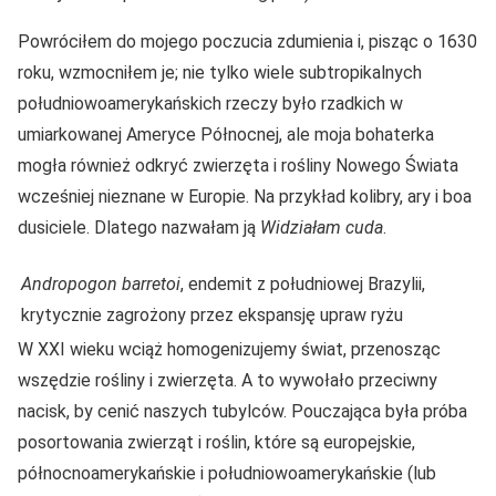
Powróciłem do mojego poczucia zdumienia i, pisząc o 1630
roku, wzmocniłem je; nie tylko wiele subtropikalnych
południowoamerykańskich rzeczy było rzadkich w
umiarkowanej Ameryce Północnej, ale moja bohaterka
mogła również odkryć zwierzęta i rośliny Nowego Świata
wcześniej nieznane w Europie. Na przykład kolibry, ary i boa
dusiciele. Dlatego nazwałam ją
Widziałam cuda
.
Andropogon barretoi
, endemit z południowej Brazylii,
krytycznie zagrożony przez ekspansję upraw ryżu
W XXI wieku wciąż homogenizujemy świat, przenosząc
wszędzie rośliny i zwierzęta. A to wywołało przeciwny
nacisk, by cenić naszych tubylców. Pouczająca była próba
posortowania zwierząt i roślin, które są europejskie,
północnoamerykańskie i południowoamerykańskie (lub