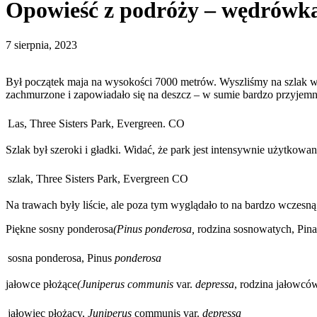
Opowieść z podróży – wędrówka
7 sierpnia, 2023
Był początek maja na wysokości 7000 metrów. Wyszliśmy na szlak w 
zachmurzone i zapowiadało się na deszcz – w sumie bardzo przyjemn
Las, Three Sisters Park, Evergreen. CO
Szlak był szeroki i gładki. Widać, że park jest intensywnie użytkowa
szlak, Three Sisters Park, Evergreen CO
Na trawach były liście, ale poza tym wyglądało to na bardzo wczesną
Piękne sosny ponderosa
(Pinus ponderosa,
rodzina sosnowatych, Pina
sosna ponderosa, Pinus
ponderosa
jałowce płożące
(Juniperus communis
var.
depressa
, rodzina jałowcó
jałowiec płożący,
Juniperus
communis var.
depressa