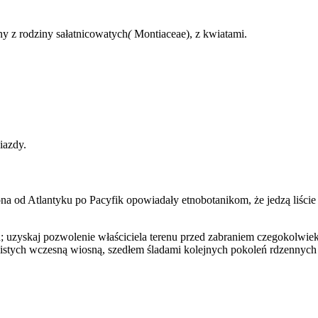
y z rodziny sałatnicowatych
(
Montiaceae), z kwiatami.
iazdy.
na od Atlantyku po Pacyfik opowiadały etnobotanikom, że jedzą liście
uzyskaj pozwolenie właściciela terenu przed zabraniem czegokolwiek i 
istych wczesną wiosną, szedłem śladami kolejnych pokoleń rdzennych 