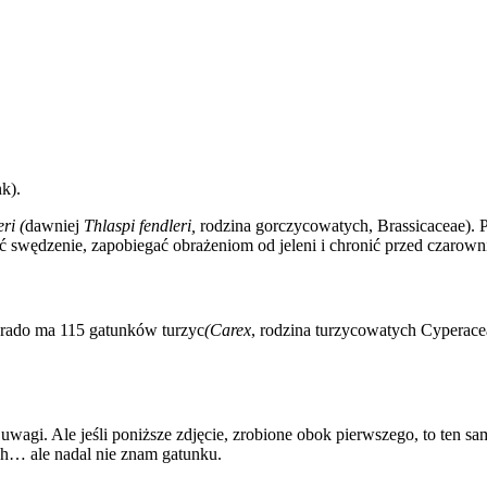
k).
eri
(
dawniej
Thlaspi fendleri,
rodzina gorczycowatych, Brassicaceae). P
ć swędzenie, zapobiegać obrażeniom od jeleni i chronić przed czarown
orado ma 115 gatunków turzyc
(Carex
, rodzina turzycowatych Cyperace
 uwagi. Ale jeśli poniższe zdjęcie, zrobione obok pierwszego, to ten
ch… ale nadal nie znam gatunku.