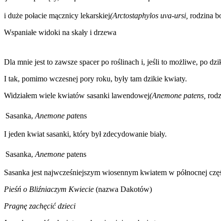
i duże połacie mącznicy lekarskiej
(Arctostaphylos uva-ursi,
rodzina b
Wspaniałe widoki na skały i drzewa
Dla mnie jest to zawsze spacer po roślinach i, jeśli to możliwe, po dz
I tak, pomimo wczesnej pory roku, były tam dzikie kwiaty.
Widziałem wiele kwiatów sasanki lawendowej
(Anemone patens,
rodz
Sasanka,
Anemone pat
ens
I jeden kwiat sasanki, który był zdecydowanie biały.
Sasanka,
Anemone
patens
Sasanka jest najwcześniejszym wiosennym kwiatem w północnej częśc
Pieśń o Bliźniaczym Kwiecie
(nazwa Dakotów)
Pragnę zachęcić dzieci