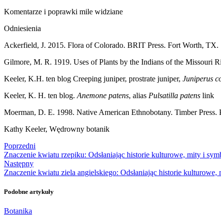
Komentarze i poprawki mile widziane
Odniesienia
Ackerfield, J. 2015. Flora of Colorado. BRIT Press. Fort Worth, TX.
Gilmore, M. R. 1919. Uses of Plants by the Indians of the Missouri R
Keeler, K.H. ten blog Creeping juniper, prostrate juniper,
Juniperus 
Keeler, K. H. ten blog.
Anemone patens
, alias
Pulsatilla patens
link
Moerman, D. E. 1998. Native American Ethnobotany. Timber Press. P
Kathy Keeler, Wędrowny botanik
Poprzedni
Znaczenie kwiatu rzepiku: Odsłaniając historie kulturowe, mity i sym
Następny
Znaczenie kwiatu ziela angielskiego: Odsłaniając historie kulturowe, 
Podobne artykuły
Botanika