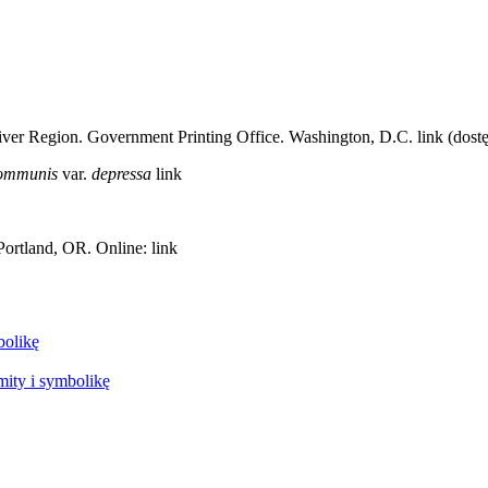
iver Region. Government Printing Office. Washington, D.C. link (dostę
communis
var.
depressa
link
ortland, OR. Online: link
bolikę
mity i symbolikę