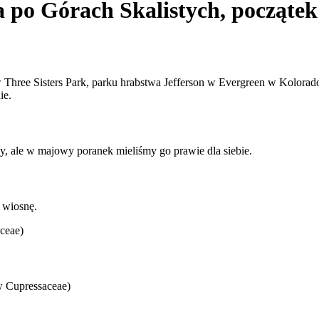
 po Górach Skalistych, począte
Three Sisters Park, parku hrabstwa Jefferson w Evergreen w Kolorado
ie.
ny, ale w majowy poranek mieliśmy go prawie dla siebie.
 wiosnę.
ceae)
w Cupressaceae)