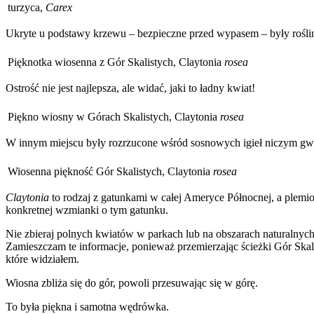
turzyca,
Carex
Ukryte u podstawy krzewu – bezpieczne przed wypasem – były roślin
Pięknotka wiosenna z Gór Skalistych, Claytonia
rosea
Ostrość nie jest najlepsza, ale widać, jaki to ładny kwiat!
Piękno wiosny w Górach Skalistych, Claytonia
rosea
W innym miejscu były rozrzucone wśród sosnowych igieł niczym gw
Wiosenna piękność Gór Skalistych, Claytonia
rosea
Claytonia
to rodzaj z gatunkami w całej Ameryce Północnej, a plemio
konkretnej wzmianki o tym gatunku.
Nie zbieraj polnych kwiatów w parkach lub na obszarach naturalnych; 
Zamieszczam te informacje, ponieważ przemierzając ścieżki Gór Skal
które widziałem.
Wiosna zbliża się do gór, powoli przesuwając się w górę.
To była piękna i samotna wędrówka.