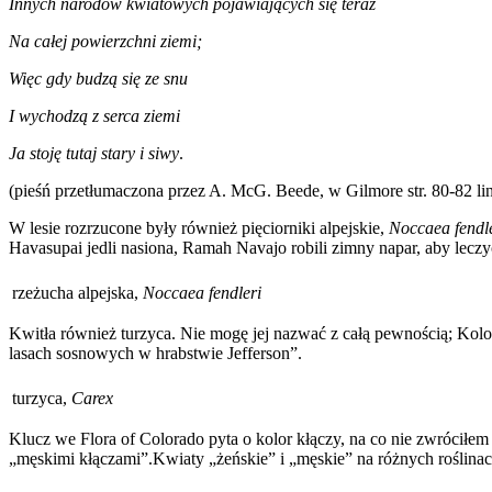
Innych narodów kwiatowych pojawiających się teraz
Na całej powierzchni ziemi;
Więc gdy budzą się ze snu
I wychodzą z serca ziemi
Ja stoję tutaj stary i siwy
.
(pieśń przetłumaczona przez A. McG. Beede, w Gilmore str. 80-82 lin
W lesie rozrzucone były również pięciorniki alpejskie,
Noccaea
fendl
Havasupai jedli nasiona, Ramah Navajo robili zimny napar, aby leczy
rzeżucha alpejska,
Noccaea fendleri
Kwitła również turzyca. Nie mogę jej nazwać z całą pewnością; Kol
lasach sosnowych w hrabstwie Jefferson”.
turzyca,
Carex
Klucz we Flora of Colorado pyta o kolor kłączy, na co nie zwróciłem
„męskimi kłączami”.Kwiaty „żeńskie” i „męskie” na różnych roślina