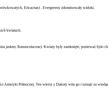
orówkowatych, Ericaceae
)
. Evergreeny zdominowały widoki.
ikich kwiatach.
ina jaskier, Ranunculaceae). Kwiaty były zamknięte, ponieważ było c
i Ameryki Północnej. Ten wiersz z Dakoty wita go i uznaje za wiodącą