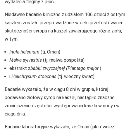
wydalenia flegmy z płuc.
Niedawne badanie kliniczne z udziałem 106 dzieci z ostrym
kaszlem zostało przeprowadzone w celu przetestowania
skuteczności syropu na kaszel zawierającego różne zioła,
w tym:
Inula helenium
(tj. Oman)
Malva sylvestris
(tj. malwa pospolita)
ekstrakt z
babki zwyczajnej (Plantago major
)
i
Helichrysum stoechas
(tj. wieczny kwiat)
Badanie wykazało, że w ciągu 8 dni w grupie, której
podawano ziołowy syrop na kaszel, nastąpiło znaczne
zmniejszenie częstości występowania kaszlu w nocy i w
ciągu dnia.
Badanie laboratoryjne wykazało, że Oman (jak również