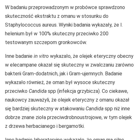
W badaniu przeprowadzonym w probówce sprawdzono
skuteczność ekstraktu z omanu w stosunku do
Staphylococcus aureus. Wyniki badania wykazały, że I.
helenium był w 100% skuteczny przeciwko 200
testowanym szczepom gronkowców.
Inne badanie
in vitro
wykazało, że olejek eteryczny obecny
w elecampane okazał się skuteczny w zwalczaniu zarówno
bakterii Gram-dodatnich, jak i Gram-ujemnych. Badanie
wykazało również, że oman był wysoce skuteczny
przeciwko
Candida
spp (infekcja grzybicza). Co ciekawe,
naukowcy zauważyli, że olejek eteryczny z omanu okazał
się bardziej skuteczny w atakowaniu
Candida
spp niż inne
dobrze znane zioła przeciwdrobnoustrojowe, w tym olejek
z drzewa herbacianego i bergamotki.
Inne badanie laboratoryjne wykazało, że oman ma silne