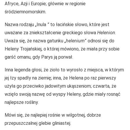
Afryce, Azji i Europie; głównie w regionie
śródziemnomorskim.
Nazwa rodzaju „Inula
”
to łacińskie słowo, które jest
uważane za zniekształcenie greckiego słowa
Helenion
.
Uważa się, że nazwa gatunku „
helenium
” odnosi się do
Heleny Trojańskiej, o której mówiono, że miała przy sobie
garść omanu, gdy Parys ją porwał.
Inna legenda głosi, że zioło to wyrosło z miejsca, w którym
jej łzy spadły na ziemię; inna, że Helena po raz pierwszy
użyła go przeciwko jadowitym ukąszeniom; czwarta, że
wzięło swoją nazwę od wyspy Heleny, gdzie miały rosnąć
najlepsze rośliny.
Mówi się, że najlepiej rośnie w wilgotnej, dobrze
przepuszczalnej glebie gliniastej.