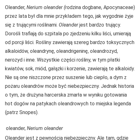
Oleander,
Nerium oleander (
rodzina dogbane, Apocynaceae)
przez lata był dla mnie przykładem tego, jak wygodnie żyje
się z trującymi roślinami.
Oleander
jest bardzo trujący.
Dorośli trafiają do szpitala po zjedzeniu kilku liści, umierają
od porcji liści. Rośliny zawierają szereg bardzo toksycznych
alkaloidów, oleandrynę, oleandrigeninę, oleandrozyd,
nerozyd i inne. Wszystkie części rośliny, w tym płatki
kwiatów, sok, miód, gałązki i korzenie, zawierają te alkaloidy.
Nie są one niszczone przez suszenie lub ciepło, a dym z
pożaru oleandrów może być niebezpieczny. Jednak historia
o tym, że drużyna harcerska zmarła w wyniku gotowania
hot dogów na patykach oleandrowych to miejska legenda
(patrz Snopes).
oleander,
Nerium oleander
Oleander jest z pewnością niebezpieczny. Ale tam, gdzie