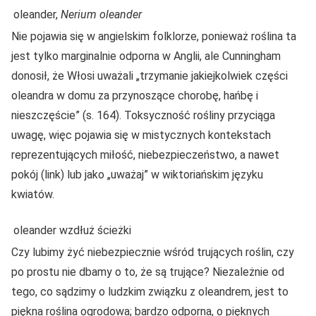
oleander,
Nerium oleander
Nie pojawia się w angielskim folklorze, ponieważ roślina ta
jest tylko marginalnie odporna w Anglii, ale Cunningham
donosił, że Włosi uważali „trzymanie jakiejkolwiek części
oleandra w domu za przynoszące chorobę, hańbę i
nieszczęście” (s. 164). Toksyczność rośliny przyciąga
uwagę, więc pojawia się w mistycznych kontekstach
reprezentujących miłość, niebezpieczeństwo, a nawet
pokój (link) lub jako „uważaj” w wiktoriańskim języku
kwiatów.
oleander wzdłuż ścieżki
Czy lubimy żyć niebezpiecznie wśród trujących roślin, czy
po prostu nie dbamy o to, że są trujące? Niezależnie od
tego, co sądzimy o ludzkim związku z oleandrem, jest to
piękna roślina ogrodowa; bardzo odporna, o pięknych