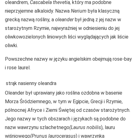
oleandrem,
Cascabela thevetia,
który ma podobne
nieprzyjemne alkaloidy.
Nazwa
Nerium
była klasyczną
grecką nazwą rośliny, a
oleander
był jedną z jej nazw w
starożytnym Rzymie, najwyraźniej w odniesieniu do jej
oliwkowozielonych liniowych liści wyglądających jak liście
oliwki.
Powszechne nazwy w języku angielskim obejmują rose-bay
i rose laurel.
strąk nasienny oleandra
Oleander był uprawiany jako roślina ozdobna w basenie
Morza Śródziemnego, w tym w Egipcie, Grecji i Rzymie,
północnej Afryce i Ziemi Świętej od czasów starożytnych.
Jego nazwy w tych obszarach i językach są podobne do
nazw wawrzynu szlachetnego
(Laurus nobilis
), lauru
wiśniowego
(Prunus
laurocerasus
) i wawrzynka