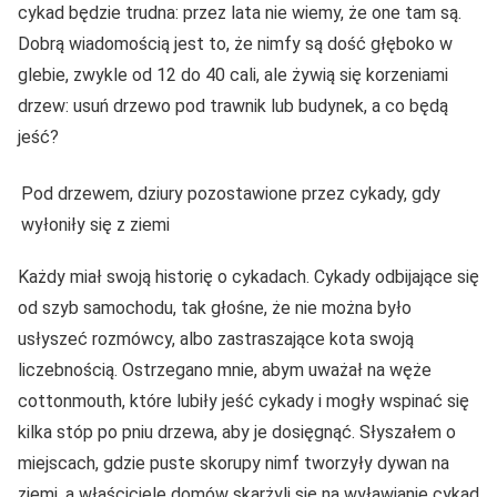
cykad będzie trudna: przez lata nie wiemy, że one tam są.
Dobrą wiadomością jest to, że nimfy są dość głęboko w
glebie, zwykle od 12 do 40 cali, ale żywią się korzeniami
drzew: usuń drzewo pod trawnik lub budynek, a co będą
jeść?
Pod drzewem, dziury pozostawione przez cykady, gdy
wyłoniły się z ziemi
Każdy miał swoją historię o cykadach. Cykady odbijające się
od szyb samochodu, tak głośne, że nie można było
usłyszeć rozmówcy, albo zastraszające kota swoją
liczebnością. Ostrzegano mnie, abym uważał na węże
cottonmouth, które lubiły jeść cykady i mogły wspinać się
kilka stóp po pniu drzewa, aby je dosięgnąć. Słyszałem o
miejscach, gdzie puste skorupy nimf tworzyły dywan na
ziemi, a właściciele domów skarżyli się na wyławianie cykad