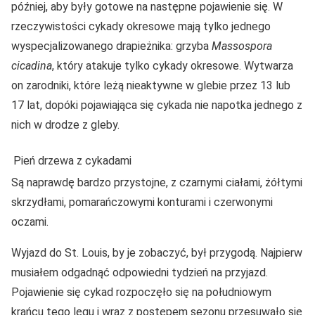
później, aby były gotowe na następne pojawienie się. W
rzeczywistości cykady okresowe mają tylko jednego
wyspecjalizowanego drapieżnika: grzyba
Massospora
cicadina
, który atakuje tylko cykady okresowe. Wytwarza
on zarodniki, które leżą nieaktywne w glebie przez 13 lub
17 lat, dopóki pojawiająca się cykada nie napotka jednego z
nich w drodze z gleby.
Pień drzewa z cykadami
Są naprawdę bardzo przystojne, z czarnymi ciałami, żółtymi
skrzydłami, pomarańczowymi konturami i czerwonymi
oczami.
Wyjazd do St. Louis, by je zobaczyć, był przygodą. Najpierw
musiałem odgadnąć odpowiedni tydzień na przyjazd.
Pojawienie się cykad rozpoczęło się na południowym
krańcu tego lęgu i wraz z postępem sezonu przesuwało się