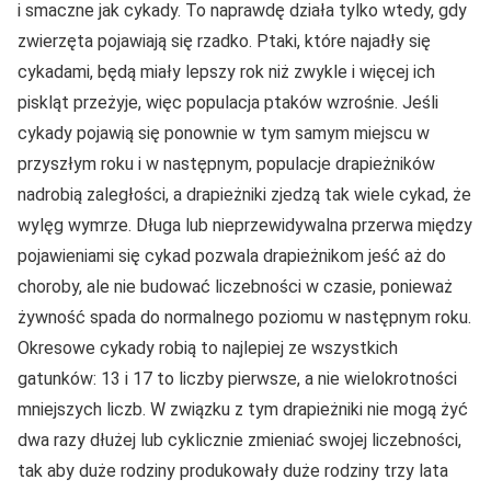
i smaczne jak cykady. To naprawdę działa tylko wtedy, gdy
zwierzęta pojawiają się rzadko. Ptaki, które najadły się
cykadami, będą miały lepszy rok niż zwykle i więcej ich
piskląt przeżyje, więc populacja ptaków wzrośnie. Jeśli
cykady pojawią się ponownie w tym samym miejscu w
przyszłym roku i w następnym, populacje drapieżników
nadrobią zaległości, a drapieżniki zjedzą tak wiele cykad, że
wylęg wymrze. Długa lub nieprzewidywalna przerwa między
pojawieniami się cykad pozwala drapieżnikom jeść aż do
choroby, ale nie budować liczebności w czasie, ponieważ
żywność spada do normalnego poziomu w następnym roku.
Okresowe cykady robią to najlepiej ze wszystkich
gatunków: 13 i 17 to liczby pierwsze, a nie wielokrotności
mniejszych liczb. W związku z tym drapieżniki nie mogą żyć
dwa razy dłużej lub cyklicznie zmieniać swojej liczebności,
tak aby duże rodziny produkowały duże rodziny trzy lata