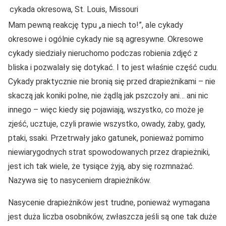
cykada okresowa, St. Louis, Missouri
Mam pewną reakcję typu „a niech to!”, ale cykady
okresowe i ogólnie cykady nie są agresywne. Okresowe
cykady siedziały nieruchomo podczas robienia zdjęć z
bliska i pozwalały się dotykać. I to jest właśnie część cudu.
Cykady praktycznie nie bronią się przed drapieżnikami – nie
skaczą jak koniki polne, nie żądlą jak pszczoły ani… ani nic
innego – więc kiedy się pojawiają, wszystko, co może je
zjeść, ucztuje, czyli prawie wszystko, owady, żaby, gady,
ptaki, ssaki. Przetrwały jako gatunek, ponieważ pomimo
niewiarygodnych strat spowodowanych przez drapieżniki,
jest ich tak wiele, że tysiące żyją, aby się rozmnażać.
Nazywa się to nasyceniem drapieżników.
Nasycenie drapieżników jest trudne, ponieważ wymagana
jest duża liczba osobników, zwłaszcza jeśli są one tak duże