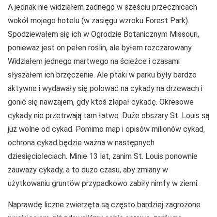
A jednak nie widziałem żadnego w sześciu przecznicach
wokół mojego hotelu (w zasięgu wzroku Forest Park).
Spodziewałem się ich w Ogrodzie Botanicznym Missouri,
ponieważ jest on pełen roślin, ale byłem rozczarowany.
Widziałem jednego martwego na ścieżce i czasami
słyszałem ich brzęczenie. Ale ptaki w parku były bardzo
aktywne i wydawały się polować na cykady na drzewach i
gonić się nawzajem, gdy ktoś złapał cykadę. Okresowe
cykady nie przetrwają tam łatwo. Duże obszary St. Louis są
już wolne od cykad. Pomimo map i opisów milionów cykad,
ochrona cykad będzie ważna w następnych
dziesięcioleciach. Minie 13 lat, zanim St. Louis ponownie
zauważy cykady, a to dużo czasu, aby zmiany w
użytkowaniu gruntów przypadkowo zabiły nimfy w ziemi.
Naprawdę liczne zwierzęta są często bardziej zagrożone