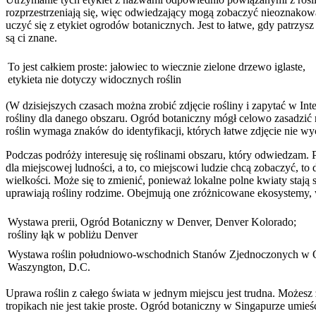
rozprzestrzeniają się, więc odwiedzający mogą zobaczyć nieoznakowan
uczyć się z etykiet ogrodów botanicznych. Jest to łatwe, gdy patrzysz n
są ci znane.
To jest całkiem proste: jałowiec to wiecznie zielone drzewo iglaste,
etykieta nie dotyczy widocznych roślin
(W dzisiejszych czasach można zrobić zdjęcie rośliny i zapytać w Inte
rośliny dla danego obszaru. Ogród botaniczny mógł celowo zasadzić r
roślin wymaga znaków do identyfikacji, których łatwe zdjęcie nie wy
Podczas podróży interesuję się roślinami obszaru, który odwiedzam.
dla miejscowej ludności, a to, co miejscowi ludzie chcą zobaczyć, to
wielkości. Może się to zmienić, ponieważ lokalne polne kwiaty stają 
uprawiają rośliny rodzime. Obejmują one zróżnicowane ekosystemy, wi
Wystawa prerii, Ogród Botaniczny w Denver, Denver Kolorado;
rośliny łąk w pobliżu Denver
Wystawa roślin południowo-wschodnich Stanów Zjednoczonych w 
Waszyngton, D.C.
Uprawa roślin z całego świata w jednym miejscu jest trudna. Możes
tropikach nie jest takie proste. Ogród botaniczny w Singapurze umieś