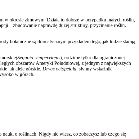
em w okresie zimowym. Działa to dobrze w przypadku małych roślin,
opcji – zbudowanie naprawdę dużej struktury, przycinanie roślin,
ody botaniczne są dramatycznym przykładem tego, jak ludzie starają
dmorskie
(Sequoia sempervirens
), rodzime tylko dla ograniczonej
dległych obszarów Ameryki Południowej, z jednym z największych
kie jak aleje górskie,
Dryas octopetala,
słynny wskaźnik
 wysoko w górach.
 nauki o roślinach. Nigdy nie wiesz, co zobaczysz lub czego się