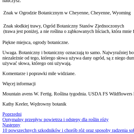
nauczysz.
Znak w Ogrodzie Botanicznym w Cheyenne, Cheyenne, Wyoming
Znak słodkiej trawy, Ogród Botaniczny Stanów Zjednoczonych
(trawa jest poniżej, a nie roślina o ząbkowanych liściach, która mnie 
Piękne miejsca, ogrody botaniczne.
Uwaga. Botaniczny i botaniczny oznaczają to samo. Najwyraźniej bota
niezależnie od tego, którego słowa używa dany ogród, są z niego dumn
używać słowa, którego oni używają.
Komentarze i poprawki mile widziane.
Więcej informacji
Mountain avens W. Fertig. Roślina tygodnia. USDA FS Wildflowers lin
Kathy Keeler, Wędrowny botanik
Poprzedni
Optymalny przepływ powietrza i odstępy dla roślin róży
Następny
10 powszechnych szkodników i chorób róż oraz sposoby radzenia sob