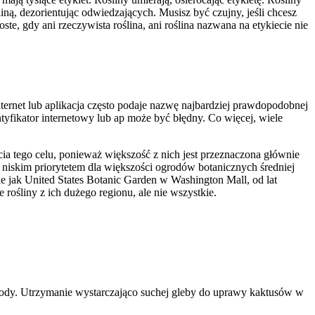
ną, dezorientując odwiedzających. Musisz być czujny, jeśli chcesz
roste, gdy ani rzeczywista roślina, ani roślina nazwana na etykiecie nie
 Internet lub aplikacja często podaje nazwę najbardziej prawdopodobnej
tyfikator internetowy lub ap może być błędny. Co więcej, wiele
ia tego celu, ponieważ większość z nich jest przeznaczona głównie
t niskim priorytetem dla większości ogrodów botanicznych średniej
kie jak United States Botanic Garden w Washington Mall, od lat
rośliny z ich dużego regionu, ale nie wszystkie.
 wody. Utrzymanie wystarczająco suchej gleby do uprawy kaktusów w