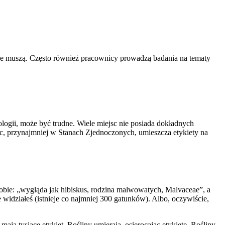
e nie muszą. Często również pracownicy prowadzą badania na tematy
ologii, może być trudne. Wiele miejsc nie posiada dokładnych
sc, przynajmniej w Stanach Zjednoczonych, umieszcza etykiety na
sobie: „wygląda jak hibiskus, rodzina malwowatych, Malvaceae”, a
e widziałeś (istnieje co najmniej 300 gatunków). Albo, oczywiście,
ą tysiące etykiet. Rośliny umierają, osierocając etykietę. Rośliny