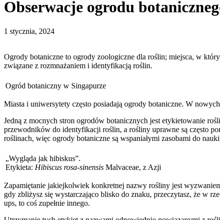
Obserwacje ogrodu botaniczneg
1 stycznia, 2024
Ogrody botaniczne to ogrody zoologiczne dla roślin; miejsca, w któr
związane z rozmnażaniem i identyfikacją roślin.
Ogród botaniczny w Singapurze
Miasta i uniwersytety często posiadają ogrody botaniczne. W nowych
Jedną z mocnych stron ogrodów botanicznych jest etykietowanie rośli
przewodników do identyfikacji roślin, a rośliny uprawne są często 
roślinach, więc ogrody botaniczne są wspaniałymi zasobami do nauki i
„Wygląda jak hibiskus”.
Etykieta:
Hibiscus rosa-sinensis
Malvaceae, z Azji
Zapamiętanie jakiejkolwiek konkretnej nazwy rośliny jest wyzwaniem
gdy zbliżysz się wystarczająco blisko do znaku, przeczytasz, że w rze
ups, to coś zupełnie innego.
Utrzymanie tych etykiet z nazwami odpowiednio powiązanymi z roślin