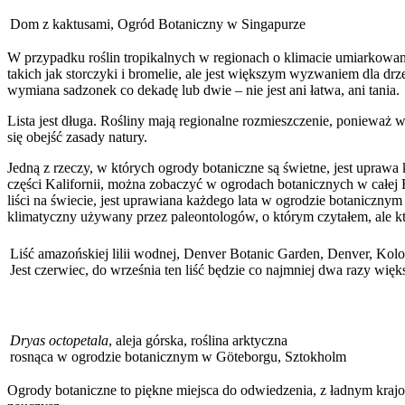
Dom z kaktusami, Ogród Botaniczny w Singapurze
W przypadku roślin tropikalnych w regionach o klimacie umiarkowan
takich jak storczyki i bromelie, ale jest większym wyzwaniem dla drz
wymiana sadzonek co dekadę lub dwie – nie jest ani łatwa, ani tania.
Lista jest długa. Rośliny mają regionalne rozmieszczenie, ponieważ
się obejść zasady natury.
Jedną z rzeczy, w których ogrody botaniczne są świetne, jest uprawa
części Kalifornii, można zobaczyć w ogrodach botanicznych w całej 
liści na świecie, jest uprawiana każdego lata w ogrodzie botanicznym
klimatyczny używany przez paleontologów, o którym czytałem, ale k
Liść amazońskiej lilii wodnej, Denver Botanic Garden, Denver, Kol
Jest czerwiec, do września ten liść będzie co najmniej dwa razy więk
Dryas octopetala
, aleja górska, roślina arktyczna
rosnąca w ogrodzie botanicznym w Göteborgu, Sztokholm
Ogrody botaniczne to piękne miejsca do odwiedzenia, z ładnym krajob