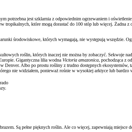
ym potrzebna jest szklarnia z odpowiednim ogrzewaniem i oświetleni
ew tropikalnych, które mogą dorastać do 100 stóp lub więcej. Żadna z 
 warunki środowiskowe, których wymagają, nie występują wszędzie. Ogr
 kultowych roślin, których inaczej nie można by zobaczyć. Sekwoje na
Europie. Gigantyczna lilia wodna
Victoria amazonica
, pochodząca z o
 w Denver. Albo po prostu rośliny z trudno dostępnych ekosystemów, ta
tórego nie widziałem, ponieważ rośnie w wysokiej arktyce lub bardzo
orado
szy.
razem. Są pełne pięknych roślin. Ale co więcej, zapewniają miejsce do