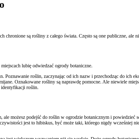
o
ych chronione są rośliny z całego świata. Często są one publiczne, al
 miejscach lubię odwiedzać ogrody botaniczne.
n. Poznawanie roślin, zaczynając od ich nazw i przechodząc do ich ek
pomijane. Oznakowane rośliny są naprawdę pomocne. Ale niewiele miej
dentyfikacji roślin.
, ale możesz podejść do roślin w ogrodzie botanicznym i powiedzieć 
czywistości jest to hibiskus, być może taki, którego nigdy wcześniej ni
ą jest większym wyzwaniem niż się wydaje. Duże ogrody botaniczne maj