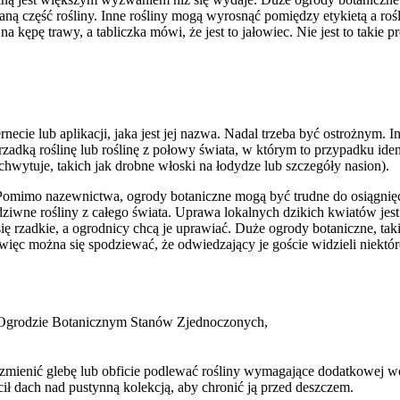
ą część rośliny. Inne rośliny mogą wyrosnąć pomiędzy etykietą a rośli
a kępę trawy, a tabliczka mówi, że jest to jałowiec. Nie jest to takie p
rnecie lub aplikacji, jaka jest jej nazwa. Nadal trzeba być ostrożnym.
zadką roślinę lub roślinę z połowy świata, w którym to przypadku iden
chwytuje, takich jak drobne włoski na łodydze lub szczegóły nasion).
 Pomimo nazewnictwa, ogrody botaniczne mogą być trudne do osiągnięc
 dziwne rośliny z całego świata. Uprawa lokalnych dzikich kwiatów jes
się rzadkie, a ogrodnicy chcą je uprawiać. Duże ogrody botaniczne, ta
ęc można się spodziewać, że odwiedzający je goście widzieli niektóre 
Ogrodzie Botanicznym Stanów Zjednoczonych,
z zmienić glebę lub obficie podlewać rośliny wymagające dodatkowej
cił dach nad pustynną kolekcją, aby chronić ją przed deszczem.