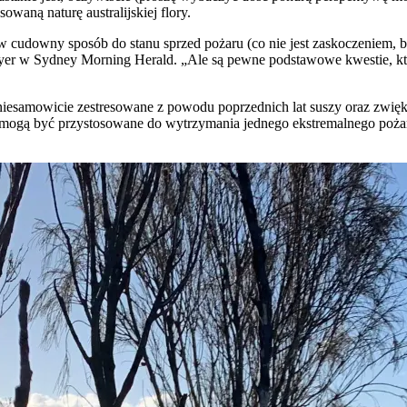
waną naturę australijskiej flory.
 w cudowny sposób do stanu sprzed pożaru (co nie jest zaskoczeniem, bo 
er w Sydney Morning Herald. „Ale są pewne podstawowe kwestie, kt
iesamowicie zestresowane z powodu poprzednich lat suszy oraz zwięk
mogą być przystosowane do wytrzymania jednego ekstremalnego pożaru co