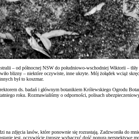
ralii – od północnej NSW do południowo-wschodniej Wiktorii – tliły 
awiło blizny – niektóre oczywiste, inne ukryte. Mój żołądek wciąż skrę
innych był to koszmar.
yrektorem ds. badań i głównym botanikiem Królewskiego Ogrodu Bot
ostatniego roku. Rozmawialiśmy o odporności, polisach ubezpieczeniowyc
zi na zdjęcia lasów, które ponownie się rozrastają. Zadzwoniła do mni
Odrastanie jest, oczywiście (proszę wybaczyć dość ponurą perspektywę m