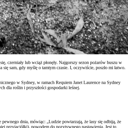
się, czerniały lub wciąż płonęły. Najgorszy sezon pożarów buszu w
ca się sam, gdy myślę o tamtym czasie. I, oczywiście, poszło mi łatwo.
anicznego w Sydney, w ramach Requiem Janet Laurence na Sydney
h dla roślin i przyszłości gospodarki leśnej.
e pewnego dnia, mówiąc: „Ludzie powtarzają, że lasy się odbiją, że
ojej przyjaciółki), powodem do pozytywnego nastawienia. Jest to