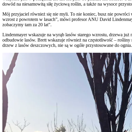
dowód na niesamowitą siłę życiową roślin, a także na wysoce przystoso
Mój przyjaciel również się nie myli. To nie koniec, busz nie powróci
wzrost z powrotem w lasach”, mówi profesor ANU David Lindenmay
zobaczymy tam za 20 lat”.
Lindenmayer wskazuje na wyrąb lasów starego wzrostu, drzewa już n
odbudowie lasów. Brett wskazuje również na częstotliwość – rośliny 
drzew z lasów deszczowych, nie są w ogóle przystosowane do ognia.