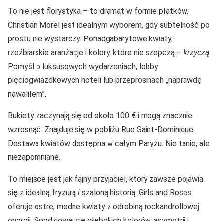
To nie jest florystyka – to dramat w formie płatków.
Christian Morel jest idealnym wyborem, gdy subtelność po
prostu nie wystarczy. Ponadgabarytowe kwiaty,
rzeźbiarskie aranżacje i kolory, które nie szepczą –
krzyczą
.
Pomyśl o luksusowych wydarzeniach, lobby
pięciogwiazdkowych hoteli lub przeprosinach „naprawdę
nawaliłem”.
Bukiety zaczynają się od około 100 € i mogą znacznie
wzrosnąć. Znajduje się w pobliżu Rue Saint-Dominique.
Dostawa kwiatów dostępna w całym Paryżu. Nie tanie, ale
niezapomniane.
To miejsce jest jak fajny przyjaciel, który zawsze pojawia
się z idealną fryzurą
i
szaloną historią. Girls and Roses
oferuje ostre, modne kwiaty z odrobiną rockandrollowej
energii. Spodziewaj się głębokich kolorów, asymetrii i