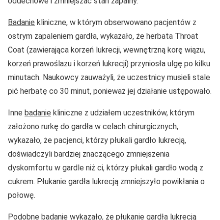
oddechowe i zmniejszać stan zapalny.
Badanie
kliniczne, w którym obserwowano pacjentów z
ostrym zapaleniem gardła, wykazało, że herbata Throat
Coat (zawierająca korzeń lukrecji, wewnętrzną korę wiązu,
korzeń prawoślazu i korzeń lukrecji) przyniosła ulgę po kilku
minutach. Naukowcy zauważyli, że uczestnicy musieli stale
pić herbatę co 30 minut, ponieważ jej działanie ustępowało.
Inne
badanie
kliniczne z udziałem uczestników, którym
założono rurkę do gardła w celach chirurgicznych,
wykazało, że pacjenci, którzy płukali gardło lukrecją,
doświadczyli bardziej znaczącego zmniejszenia
dyskomfortu w gardle niż ci, którzy płukali gardło wodą z
cukrem. Płukanie gardła lukrecją zmniejszyło powikłania o
połowę.
Podobne
badanie
wykazało, że płukanie gardła lukrecją