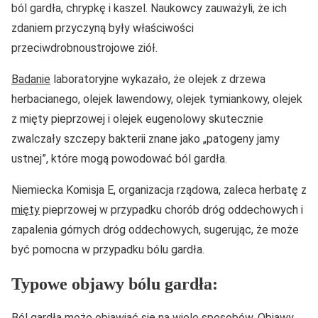
ból gardła, chrypkę i kaszel. Naukowcy zauważyli, że ich
zdaniem przyczyną były właściwości
przeciwdrobnoustrojowe ziół.
Badanie
laboratoryjne wykazało, że olejek z drzewa
herbacianego, olejek lawendowy, olejek tymiankowy, olejek
z mięty pieprzowej i olejek eugenolowy skutecznie
zwalczały szczepy bakterii znane jako „patogeny jamy
ustnej”, które mogą powodować ból gardła.
Niemiecka Komisja E, organizacja rządowa, zaleca herbatę z
mięty
pieprzowej w przypadku chorób dróg oddechowych i
zapalenia górnych dróg oddechowych, sugerując, że może
być pomocna w przypadku bólu gardła.
Typowe objawy bólu gardła:
Ból gardła może objawiać się na wiele sposobów. Objawy