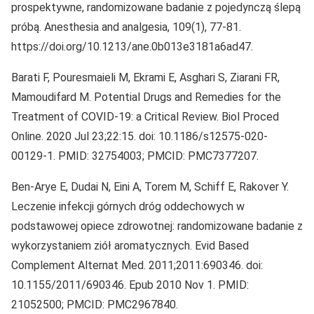
prospektywne, randomizowane badanie z pojedynczą ślepą
próbą. Anesthesia and analgesia, 109(1), 77-81.
https://doi.org/10.1213/ane.0b013e3181a6ad47.
Barati F, Pouresmaieli M, Ekrami E, Asghari S, Ziarani FR,
Mamoudifard M. Potential Drugs and Remedies for the
Treatment of COVID-19: a Critical Review. Biol Proced
Online. 2020 Jul 23;22:15. doi: 10.1186/s12575-020-
00129-1. PMID: 32754003; PMCID: PMC7377207.
Ben-Arye E, Dudai N, Eini A, Torem M, Schiff E, Rakover Y.
Leczenie infekcji górnych dróg oddechowych w
podstawowej opiece zdrowotnej: randomizowane badanie z
wykorzystaniem ziół aromatycznych. Evid Based
Complement Alternat Med. 2011;2011:690346. doi:
10.1155/2011/690346. Epub 2010 Nov 1. PMID:
21052500; PMCID: PMC2967840.