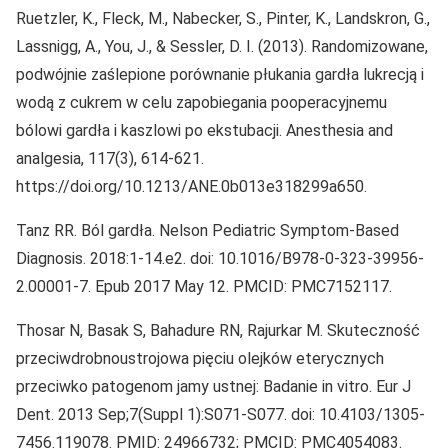
Ruetzler, K., Fleck, M., Nabecker, S., Pinter, K., Landskron, G.,
Lassnigg, A., You, J., & Sessler, D. I. (2013). Randomizowane,
podwójnie zaślepione porównanie płukania gardła lukrecją i
wodą z cukrem w celu zapobiegania pooperacyjnemu
bólowi gardła i kaszlowi po ekstubacji. Anesthesia and
analgesia, 117(3), 614-621.
https://doi.org/10.1213/ANE.0b013e318299a650.
Tanz RR. Ból gardła. Nelson Pediatric Symptom-Based
Diagnosis. 2018:1-14.e2. doi: 10.1016/B978-0-323-39956-
2.00001-7. Epub 2017 May 12. PMCID: PMC7152117.
Thosar N, Basak S, Bahadure RN, Rajurkar M. Skuteczność
przeciwdrobnoustrojowa pięciu olejków eterycznych
przeciwko patogenom jamy ustnej: Badanie in vitro. Eur J
Dent. 2013 Sep;7(Suppl 1):S071-S077. doi: 10.4103/1305-
7456.119078. PMID: 24966732; PMCID: PMC4054083.