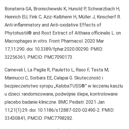
Bonaterra GA, Bronischewski K, Hunold P, Schwarzbach H,
Heinrich EU, Fink C, Aziz-Kalbhenn H, Müller J, Kinscherf R.
Anti-inflammatory and Anti-oxidative Effects of
Phytohustil® and Root Extract of Althaea officinalis L. on
Macrophages in vitro. Front Pharmacol. 2020 Mar
17;11:290. doi: 10.3389/fphar.2020.00290. PMID:
32256361; PMCID: PMC7090173.
Carnevali I, La Paglia R, Pauletto L, Raso F, Testa M,
Mannucci C, Sorbara EE, Calapai G. Skuteczność i
bezpieczeństwo syropu „KalobaTUSS®” w leczeniu kaszlu
u dzieci: randomizowane, podwójnie ślepe, kontrolowane
placebo badanie kliniczne. BMC Pediatr. 2021 Jan
11;21(1):29. doi: 10.1186/s12887-020-02490-2. PMID:
33430841; PMCID: PMC7798282.