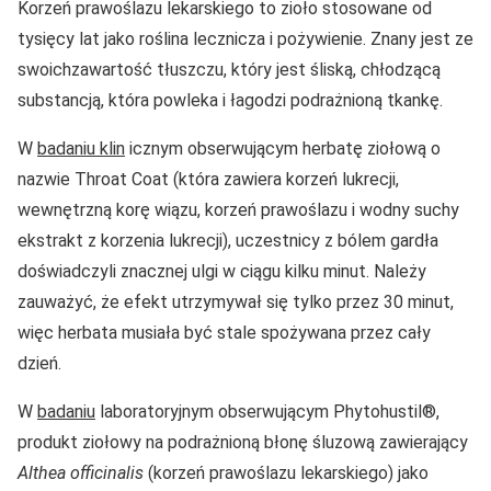
Korzeń prawoślazu lekarskiego to zioło stosowane od
tysięcy lat jako roślina lecznicza i pożywienie. Znany jest ze
swoichzawartość tłuszczu, który jest śliską, chłodzącą
substancją, która powleka i łagodzi podrażnioną tkankę.
W
badaniu klin
icznym obserwującym herbatę ziołową o
nazwie Throat Coat (która zawiera korzeń lukrecji,
wewnętrzną korę wiązu, korzeń prawoślazu i wodny suchy
ekstrakt z korzenia lukrecji), uczestnicy z bólem gardła
doświadczyli znacznej ulgi w ciągu kilku minut. Należy
zauważyć, że efekt utrzymywał się tylko przez 30 minut,
więc herbata musiała być stale spożywana przez cały
dzień.
W
badaniu
laboratoryjnym obserwującym Phytohustil®,
produkt ziołowy na podrażnioną błonę śluzową zawierający
Althea officinalis
(korzeń prawoślazu lekarskiego) jako