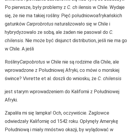
Po pierwsze, były problemy z
C. ch
ilensis w Chile. Wydaje
się, że nie ma takiej rośliny. Pięć południowoafrykańskich
gatunków
Carprobrotus
naturalizowało się w Chile i
hybrydyzowało ze sobą, ale żaden nie pasował do
C.
chilensis
. Nie może być disjunct distribution, jeśli nie ma go
w Chile. A jeśli
Rośliny
Carpobrotus
w Chile nie są rodzime dla Chile, ale
wprowadzone z Południowej Afryki, co mówi o morskiej
śwince? Vivrette et al. doszli do wniosku, że
C. chilensis
jest starym wprowadzeniem do Kalifornii z Południowej
Afryki.
Zapaliła mi się lampka! Och, oczywiście. Żaglowce
odwiedzały Kalifornię od 1542 roku. Opłynęły Amerykę
Południową i miały mnóstwo okazji, by wylądować w