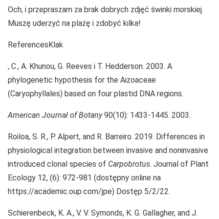
Och, i przepraszam za brak dobrych zdjęć świnki morskiej.
Muszę uderzyć na plażę i zdobyć kilka!
ReferencesKlak
, C., A. Khunou, G. Reeves i T. Hedderson. 2003. A
phylogenetic hypothesis for the Aizoaceae
(Caryophyllales) based on four plastid DNA regions.
American Journal of Botany
90(10): 1433-1445. 2003.
Roiloa, S. R., P. Alpert, and R. Barreiro. 2019. Differences in
physiological integration between invasive and noninvasive
introduced clonal species of
Carpobrotus
. Journal of Plant
Ecology 12, (6): 972-981 (dostępny online na
https://academic.oup.com/jpe) Dostęp 5/2/22.
Schierenbeck, K. A., V. V. Symonds, K. G. Gallagher, and J.