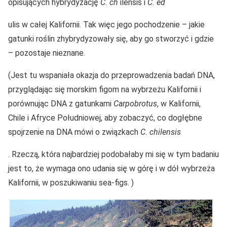
opisujących hybrydyzację
C. ch
ilensis i
C. ed
ulis w całej Kalifornii. Tak więc jego pochodzenie – jakie
gatunki roślin zhybrydyzowały się, aby go stworzyć i gdzie
– pozostaje nieznane.
(Jest tu wspaniała okazja do przeprowadzenia badań DNA,
przyglądając się morskim figom na wybrzeżu Kalifornii i
porównując DNA z gatunkami
Carpobrotus
, w Kalifornii,
Chile i Afryce Południowej, aby zobaczyć, co dogłębne
spojrzenie na DNA mówi o związkach
C. chilensis
. Rzeczą, która najbardziej podobałaby mi się w tym badaniu
jest to, że wymaga ono udania się w górę i w dół wybrzeża
Kalifornii, w poszukiwaniu sea-figs. )