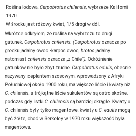
Roślina lodowa,
Carpobrotus chilensis
, wybrzeże Kalifornii
1970
W środku jest różowy kwiat, 1/5 drogi w dół.
Wkrótce odkryłem, że roślina na wybrzeżu to drugi
gatunek,
Carpobrotus chilensis. (Carpobrotus
oznacza po
grecku jadalny owoc -karpos owoc,
brotos
jadalny.
natomiast
chilensis
oznacza „z Chile”
).
Odróżnienie
gatunków nie było zbyt trudne.
Carpobrotus edulis
, obecnie
nazywany iceplantem szosowym, wprowadzony z Afryki
Południowej około 1900 roku, ma większe liście i kwiaty niż
C. ch
ilensis, a trójkątne liście sukulentów są ostro skośne,
podczas gdy listki
C. chilensis
są bardziej okrągłe. Kwiaty u
C.
chilensis były tylko magentowe, kwiaty u
C. edulis
mogą
być żółte, choć w Berkeley w 1970 roku większość była
magentowa.