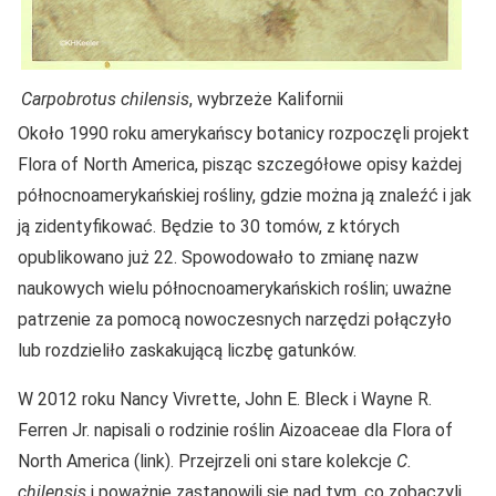
Carpobrotus chilensis
, wybrzeże Kalifornii
Około 1990 roku amerykańscy botanicy rozpoczęli projekt
Flora of North America, pisząc szczegółowe opisy każdej
północnoamerykańskiej rośliny, gdzie można ją znaleźć i jak
ją zidentyfikować. Będzie to 30 tomów, z których
opublikowano już 22. Spowodowało to zmianę nazw
naukowych wielu północnoamerykańskich roślin; uważne
patrzenie za pomocą nowoczesnych narzędzi połączyło
lub rozdzieliło zaskakującą liczbę gatunków.
W 2012 roku Nancy Vivrette, John E. Bleck i Wayne R.
Ferren Jr. napisali o rodzinie roślin Aizoaceae dla Flora of
North America (link). Przejrzeli oni stare kolekcje
C.
chilensis
i poważnie zastanowili się nad tym, co zobaczyli.