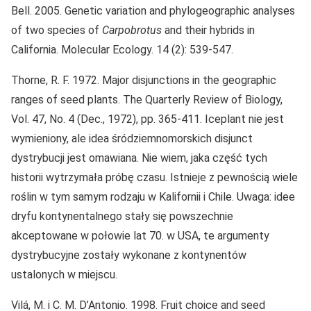
Bell. 2005. Genetic variation and phylogeographic analyses
of two species of
Carpobrotus
and their hybrids in
California. Molecular Ecology. 14 (2): 539-547.
Thorne, R. F. 1972. Major disjunctions in the geographic
ranges of seed plants. The Quarterly Review of Biology,
Vol. 47, No. 4 (Dec., 1972), pp. 365-411. Iceplant nie jest
wymieniony, ale idea śródziemnomorskich disjunct
dystrybucji jest omawiana. Nie wiem, jaka część tych
historii wytrzymała próbę czasu. Istnieje z pewnością wiele
roślin w tym samym rodzaju w Kalifornii i Chile. Uwaga: idee
dryfu kontynentalnego stały się powszechnie
akceptowane w połowie lat 70. w USA, te argumenty
dystrybucyjne zostały wykonane z kontynentów
ustalonych w miejscu.
Vilá, M. i C. M. D’Antonio. 1998. Fruit choice and seed