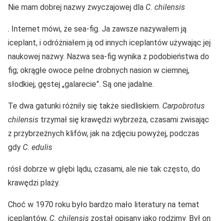
Nie mam dobrej nazwy zwyczajowej dla
C. chilensis
. Internet mówi, że sea-fig. Ja zawsze nazywałem ją
iceplant, i odróżniałem ją od innych iceplantów używając jej
naukowej nazwy. Nazwa sea-fig wynika z podobieństwa do
fig; okrągłe owoce pełne drobnych nasion w ciemnej,
słodkiej, gęstej „galarecie”. Są one jadalne.
Te dwa gatunki różniły się także siedliskiem.
Carpobrotus
chilensis
trzymał się krawędzi wybrzeża, czasami zwisając
z przybrzeżnych klifów, jak na zdjęciu powyżej, podczas
gdy
C. edulis
rósł dobrze w głębi lądu, czasami, ale nie tak często, do
krawędzi plaży.
Choć w 1970 roku było bardzo mało literatury na temat
iceplantów,
C. chilensis
został opisany jako rodzimy. Był on