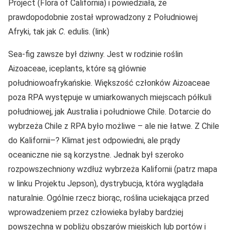
Project (Flora of California) i powiedziała, że
prawdopodobnie został wprowadzony z Południowej
Afryki, tak jak
C.
edulis. (link)
Sea-fig zawsze był dziwny. Jest w rodzinie roślin
Aizoaceae, iceplants, które są głównie
południowoafrykańskie. Większość członków Aizoaceae
poza RPA występuje w umiarkowanych miejscach półkuli
południowej, jak Australia i południowe Chile. Dotarcie do
wybrzeża Chile z RPA było możliwe – ale nie łatwe. Z Chile
do Kalifornii–? Klimat jest odpowiedni, ale prądy
oceaniczne nie są korzystne. Jednak był szeroko
rozpowszechniony wzdłuż wybrzeża Kalifornii (patrz mapa
w linku Projektu Jepson), dystrybucja, która wyglądała
naturalnie. Ogólnie rzecz biorąc, roślina uciekająca przed
wprowadzeniem przez człowieka byłaby bardziej
powszechna w pobliżu obszarów miejskich lub portów i