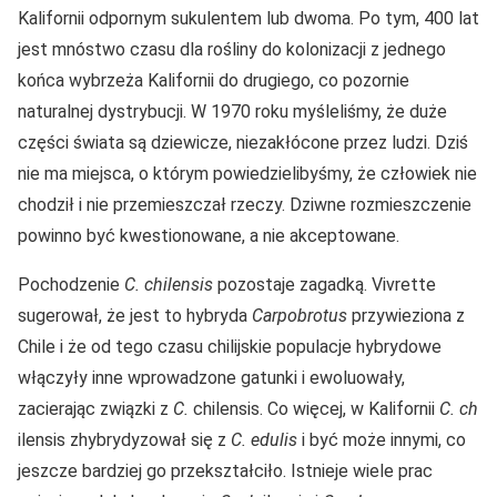
Kalifornii odpornym sukulentem lub dwoma. Po tym, 400 lat
jest mnóstwo czasu dla rośliny do kolonizacji z jednego
końca wybrzeża Kalifornii do drugiego, co pozornie
naturalnej dystrybucji. W 1970 roku myśleliśmy, że duże
części świata są dziewicze, niezakłócone przez ludzi. Dziś
nie ma miejsca, o którym powiedzielibyśmy, że człowiek nie
chodził i nie przemieszczał rzeczy. Dziwne rozmieszczenie
powinno być kwestionowane, a nie akceptowane.
Pochodzenie
C. chilensis
pozostaje zagadką. Vivrette
sugerował, że jest to hybryda
Carpobrotus
przywieziona z
Chile i że od tego czasu chilijskie populacje hybrydowe
włączyły inne wprowadzone gatunki i ewoluowały,
zacierając związki z
C.
chilensis.
Co więcej, w Kalifornii
C. ch
ilensis zhybrydyzował się z
C. edulis
i być może innymi, co
jeszcze bardziej go przekształciło. Istnieje wiele prac