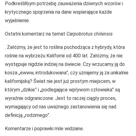
Podkreśliłbym potrzebę zauważenia dziwnych wzorów i
krytycznego spojrzenia na dane wspierające każde
wyjaśnienie.
Ostatni komentarz na temat
Carpobrotus chilensis
. Załóżmy, że jest to roślina pochodząca z hybrydy, która
rośnie na wybrzeżu Kalifornii od 400 lat. Załóżmy, że nie
występuje nigdzie indziej na świecie. Czy wrzucamy ją do
kosza „ewww, introdukowana”, czy uznajemy ją za unikalnie
kalifornijską? Świat nie jest już prostym miejscem, w
którym „dzikie” i „podlegające wpływom człowieka” są
wyraźnie odgraniczone. Jest to raczej ciągły proces,
wymagający od nas uważnego zastanowienia się nad
definicją „rodzimego”.
Komentarze i poprawki mile widziane.