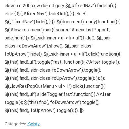
ekranu o 200px w dół od góry $j(„#fixedNav”).fadeIn(); }
else { $j(„#fixedNav”).fadeOut(); } } else{
$j(„#fixedNav”).hide(); } }); $j(document).ready(function() {
$j(’#low-res-menu’).sidr({ source:’#menuListPopout’,
side:’right’ }); $j(„.sidr-inner > ul > li > ul”).hide(); $j(„.sidr-
class-foDownArrow”).show(); $j(„.sidr-class-
foUpArrow”).hide(); $j(„.sidr-inner > ul > li”).click(function(){
$j(this).find(„ul”).toggle(’fast’,function(){ //After toggle });
$j(this).find(„.sidr-class-foDownArrow”).toggle();
$j(this).find(„.sidr-class-foUpArrow”).toggle(); }); });
$j(„.lowResPopOutMenu > ul > li”).click(function(){
$j(this).find(„ul”).slideToggle(’fast’,function(){ //After
toggle }); $j(this).find(„.foDownArrow”).toggle();
$j(this).find(„.foUpArrow”).toggle(); }); ]]>.
Categories:
Kwiaty