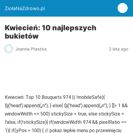
ZiołaNaZdrowo.pl
Kwiecień: 10 najlepszych
bukietów
Joanna Ptaszka
2 lata ago
Kwiecień: Top 10 Bouquets 974 || !mobileSafe){
$j(’head’).append(„n”); } else{ $j(’head’).append(„n”); } ]]> 1 &&
windowWidth <= 500) stickySize = true; else stickySize =
false; if(!stickySize){ if(windowWidth 974 && pixelRatio ==
1){ if(yPos > 100) { // pokaż lepkie menu po przewinięciu