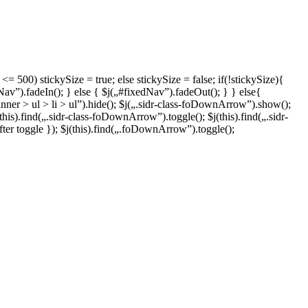
 500) stickySize = true; else stickySize = false; if(!stickySize){
”).fadeIn(); } else { $j(„#fixedNav”).fadeOut(); } } else{
inner > ul > li > ul”).hide(); $j(„.sidr-class-foDownArrow”).show();
j(this).find(„.sidr-class-foDownArrow”).toggle(); $j(this).find(„.sidr-
fter toggle }); $j(this).find(„.foDownArrow”).toggle();