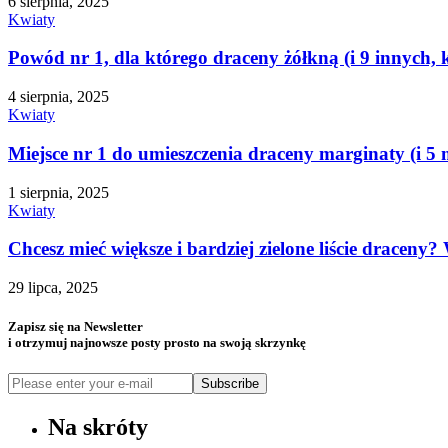
6 sierpnia, 2025
Kwiaty
Powód nr 1, dla którego draceny żółkną (i 9 innych, k
4 sierpnia, 2025
Kwiaty
Miejsce nr 1 do umieszczenia draceny marginaty (i 5 m
1 sierpnia, 2025
Kwiaty
Chcesz mieć większe i bardziej zielone liście draceny
29 lipca, 2025
Zapisz się na Newsletter
i otrzymuj najnowsze posty prosto na swoją skrzynkę
Subscribe
Na skróty