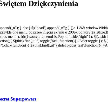
 Świętem Dziękczynienia
.append(„n”); } else{ $j(’head’).append(„n”); } ]]> 1 && windowWidth <=
przyklejone menu po przewinięciu ekranu o 200px od góry $j(„#fixedNav
-res-menu’).sidr({ source:’#menuListPopout’, side:’right’ }); $j(„.sidr-
ction(){ $j(this).find(„ul”).toggle(’fast’,function(){ //After toggle }); $
click(function(){ $j(this).find(„ul”).slideToggle(’fast’,function(){ //A
Secret Superpowers