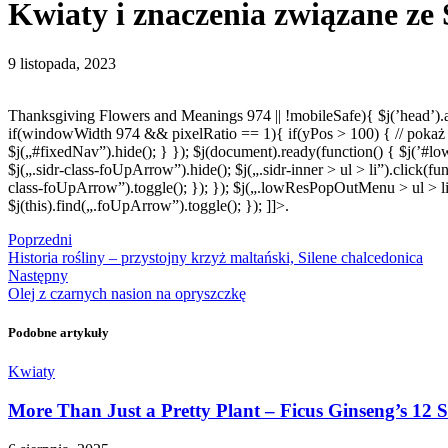
Kwiaty i znaczenia związane ze
9 listopada, 2023
Thanksgiving Flowers and Meanings
974 || !mobileSafe){ $j(’head’)
if(windowWidth 974 && pixelRatio == 1){ if(yPos > 100) { // pokaż 
$j(„#fixedNav”).hide(); } }); $j(document).ready(function() { $j(’#low
$j(„.sidr-class-foUpArrow”).hide(); $j(„.sidr-inner > ul > li”).click(fun
class-foUpArrow”).toggle(); }); }); $j(„.lowResPopOutMenu > ul > li”).
$j(this).find(„.foUpArrow”).toggle(); }); ]]>.
Poprzedni
Historia rośliny – przystojny krzyż maltański, Silene chalcedonica
Następny
Olej z czarnych nasion na opryszczkę
Podobne artykuły
Kwiaty
More Than Just a Pretty Plant – Ficus Ginseng’s 12 