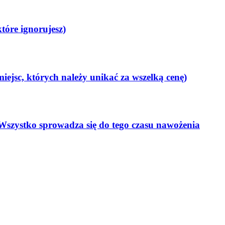
tóre ignorujesz)
iejsc, których należy unikać za wszelką cenę)
? Wszystko sprowadza się do tego czasu nawożenia