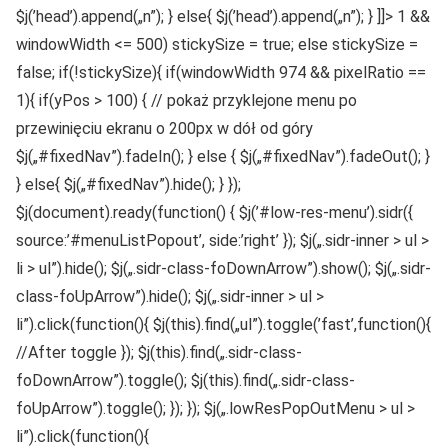
$j(’head’).append(„n”); } else{ $j(’head’).append(„n”); } ]]> 1 &&
windowWidth <= 500) stickySize = true; else stickySize =
false; if(!stickySize){ if(windowWidth 974 && pixelRatio ==
1){ if(yPos > 100) { // pokaż przyklejone menu po
przewinięciu ekranu o 200px w dół od góry
$j(„#fixedNav”).fadeIn(); } else { $j(„#fixedNav”).fadeOut(); }
} else{ $j(„#fixedNav”).hide(); } });
$j(document).ready(function() { $j(’#low-res-menu’).sidr({
source:’#menuListPopout’, side:’right’ }); $j(„.sidr-inner > ul >
li > ul”).hide(); $j(„.sidr-class-foDownArrow”).show(); $j(„.sidr-
class-foUpArrow”).hide(); $j(„.sidr-inner > ul >
li”).click(function(){ $j(this).find(„ul”).toggle(’fast’,function(){
//After toggle }); $j(this).find(„.sidr-class-
foDownArrow”).toggle(); $j(this).find(„.sidr-class-
foUpArrow”).toggle(); }); }); $j(„.lowResPopOutMenu > ul >
li”).click(function(){