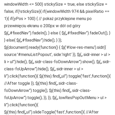
windowWidth <= 500) stickySize = true; else stickySize =
false; if(!stickySize){ if(windowWidth 974 && pixelRatio ==
1){ if(yPos > 100) { // pokaż przyklejone menu po
przewinięciu ekranu o 200px w dół od góry
$j(„#fixedNav”).fadeIn(); } else { $j(„#fixedNav”).fadeOut(); }
} else{ $j(„#fixedNav”).hide(); } });
$j(document).ready(function() { $j(’#low-res-menu’).sidr({
source:’#menuListPopout’, side:’right’ }); $j(„.sidr-inner > ul >
li > ul”).hide(); $j(„.sidr-class-foDownArrow”).show(); $j(„.sidr-
class-foUpArrow”).hide(); $j(„.sidr-inner > ul >
li”).click(function(){ $j(this).find(„ul”).toggle(’fast’,function(){
//After toggle }); $j(this).find(„.sidr-class-
foDownArrow”).toggle(); $j(this).find(„.sidr-class-
foUpArrow”).toggle(); }); }); $j(„.lowResPopOutMenu > ul >
li”).click(function(){
$j(this).find(„ul”).slideToggle(’fast’,function(){ //After