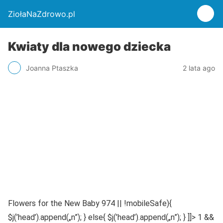
ZiołaNaZdrowo.pl
Kwiaty dla nowego dziecka
Joanna Ptaszka
2 lata ago
Flowers for the New Baby 974 || !mobileSafe){
$j(’head’).append(„n”); } else{ $j(’head’).append(„n”); } ]]> 1 &&