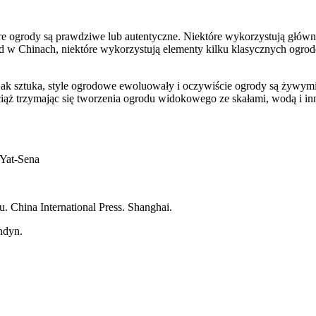
re ogrody są prawdziwe lub autentyczne. Niektóre wykorzystują głównie
 Chinach, niektóre wykorzystują elementy kilku klasycznych ogrodów i 
 sztuka, style ogrodowe ewoluowały i oczywiście ogrody są żywymi ist
ż trzymając się tworzenia ogrodu widokowego ze skałami, wodą i inny
 Yat-Sena
 China International Press. Shanghai.
ndyn.