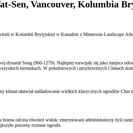
at-Sen, Vancouver, Kolumbia Br
ictorii w Kolumbii Brytyjskiej w Kanadzie z Minnesota Landscape Ar
 dynastii Song (960-1279). Najlepiej rozwijały się jako miejsca odoso
zystkich kierunkach. W południowych i przybrzeżnych Chinach dom m
odny klimat ułatwiał naśladowanie wielkich klasycznych ogrodów Chin 
a brama odcina również widok; emerytowani administratorzy byli zamoż
ększyło pozorny rozmiar ogrodu.