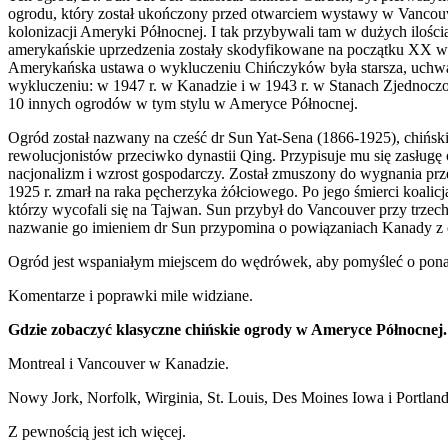
ogrodu, który został ukończony przed otwarciem wystawy w Vancouve
kolonizacji Ameryki Północnej. I tak przybywali tam w dużych ilośc
amerykańskie uprzedzenia zostały skodyfikowane na początku XX wi
Amerykańska ustawa o wykluczeniu Chińczyków była starsza, uchwalo
wykluczeniu: w 1947 r. w Kanadzie i w 1943 r. w Stanach Zjednoczon
10 innych ogrodów w tym stylu w Ameryce Północnej.
Ogród został nazwany na cześć dr Sun Yat-Sena (1866-1925), chińsk
rewolucjonistów przeciwko dynastii Qing. Przypisuje mu się zasługę
nacjonalizm i wzrost gospodarczy. Został zmuszony do wygnania prz
1925 r. zmarł na raka pęcherzyka żółciowego. Po jego śmierci koalic
którzy wycofali się na Tajwan. Sun przybył do Vancouver przy trze
nazwanie go imieniem dr Sun przypomina o powiązaniach Kanady z oba
Ogród jest wspaniałym miejscem do wędrówek, aby pomyśleć o ponad ty
Komentarze i poprawki mile widziane.
Gdzie zobaczyć klasyczne chińskie ogrody w Ameryce Północnej.
Montreal i Vancouver w Kanadzie.
Nowy Jork, Norfolk, Wirginia, St. Louis, Des Moines Iowa i Portlan
Z pewnością jest ich więcej.