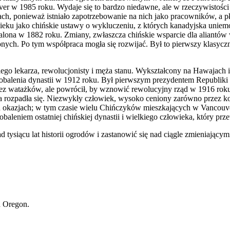
r w 1985 roku. Wydaje się to bardzo niedawne, ale w rzeczywistości 
iach, ponieważ istniało zapotrzebowanie na nich jako pracowników, a 
eku jako chińskie ustawy o wykluczeniu, z których kanadyjska uniem
na w 1882 roku. Zmiany, zwłaszcza chińskie wsparcie dla aliantów w
ych. Po tym współpraca mogła się rozwijać. Był to pierwszy klasyczn
iego lekarza, rewolucjonisty i męża stanu. Wykształcony na Hawajac
 obalenia dynastii w 1912 roku. Był pierwszym prezydentem Republiki 
ez watażków, ale powrócił, by wznowić rewolucyjny rząd w 1916 roku.
ja rozpadła się. Niezwykły człowiek, wysoko ceniony zarówno przez ko
ch okazjach; w tym czasie wielu Chińczyków mieszkających w Vancouve
leniem ostatniej chińskiej dynastii i wielkiego człowieka, który pr
siącu lat historii ogrodów i zastanowić się nad ciągle zmieniającymi
d Oregon.