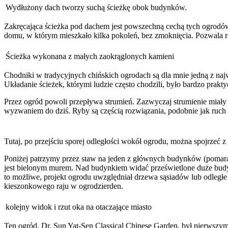
Wydłużony dach tworzy suchą ścieżkę obok budynków.
Zakręcająca ścieżka pod dachem jest powszechną cechą tych ogrodó
domu, w którym mieszkało kilka pokoleń, bez zmoknięcia. Pozwala r
Ścieżka wykonana z małych zaokrąglonych kamieni
Chodniki w tradycyjnych chińskich ogrodach są dla mnie jedną z najw
Układanie ścieżek, którymi ludzie często chodzili, było bardzo prakty
Przez ogród powoli przepływa strumień. Zazwyczaj strumienie miały k
wyzwaniem do dziś. Ryby są częścią rozwiązania, podobnie jak ruch w
Tutaj, po przejściu sporej odległości wokół ogrodu, można spojrzeć
Poniżej patrzymy przez staw na jeden z głównych budynków (pomarań
jest bielonym murem. Nad budynkiem widać prześwietlone duże budynk
to możliwe, projekt ogrodu uwzględniał drzewa sąsiadów lub odległ
kieszonkowego raju w ogrodzierden.
kolejny widok i rzut oka na otaczające miasto
Ten ogród, Dr. Sun Yat-Sen Classical Chinese Garden, był pierws