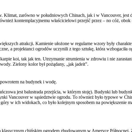
w. Klimat, zarówno w południowych Chinach, jak i w Vancouver, jest
ównież kontemplacyjnemu właścicielowi przejść przez – no cóż, obok
iększych atrakcji. Kamienie ułożone w regularne wzory były charakter
czne, a projektanci ogrodów uczynili z tego sztukę, która wzbogaciła o
arpie koi, tak jak ten. Utrzymanie strumienia w zdrowiu i nie zarast
ody. Zielony kolor był pożądany, „jak jadeit”.
 z powrotem na budynek i wodę.
czowa jest balustrada przejścia, w którym stoję). Budynki lub budynk
i Vancouver w sąsiedztwie ogrodu. To również było typowe w Chinach,
e góry w ich widokach, co było kolejnym sposobem na powiększenie m
zym klasycznym chińskim ogrodem zbudowanym w Ameryce Północnej. 