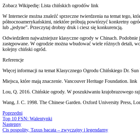
Zobacz Wikipedię: Lista chińskich ogrodów link
W Internecie można znaleźć sprzeczne twierdzenia na temat tego, któ
północnoamerykańskimi, niektóre próbują powtórzyć konkretny ogród w
lub „jedyne”. Przeczytaj drobny druk i ciesz się konkurencją.
Odwiedziłem najważniejsze klasyczne ogrody w Chinach. Podobnie jak
zastępowane. W ogrodzie można wbudować wiele różnych detali, wcią
kolejny chiński ogród.
Referencje
Więcej informacji na temat Klasycznego Ogrodu Chińskiego Dr. Sun
Miejsca, które mają znaczenie. Vancouver Heritage Foundation. link
Lou, Q. 2016. Chińskie ogrody. W poszukiwaniu krajobrazowego raju.
Wang, J. C. 1998. The Chinese Garden. Oxford University Press, Lo
Poprzedni
Top 10 FSN: Walentynki
Następny
Cis pospolity, Taxus bacata – zwyczajny i legendarny