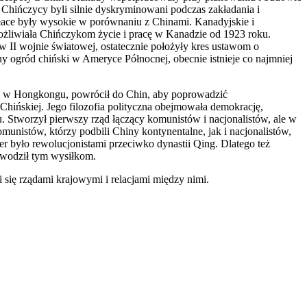
Chińczycy byli silnie dyskryminowani podczas zakładania i
płace były wysokie w porównaniu z Chinami. Kanadyjskie i
ożliwiała Chińczykom życie i pracę w Kanadzie od 1923 roku.
 II wojnie światowej, ostatecznie położyły kres ustawom o
y ogród chiński w Ameryce Północnej, obecnie istnieje co najmniej
h i w Hongkongu, powrócił do Chin, aby poprowadzić
Chińskiej. Jego filozofia polityczna obejmowała demokrację,
 Stworzył pierwszy rząd łączący komunistów i nacjonalistów, ale w
munistów, którzy podbili Chiny kontynentalne, jak i nacjonalistów,
r było rewolucjonistami przeciwko dynastii Qing. Dlatego też
zewodził tym wysiłkom.
 się rządami krajowymi i relacjami między nimi.