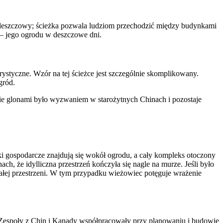
 deszczowy; ścieżka pozwala ludziom przechodzić między budynkami
 – jego ogrodu w deszczowe dni.
ystyczne. Wzór na tej ścieżce jest szczególnie skomplikowany.
gród.
anie glonami było wyzwaniem w starożytnych Chinach i pozostaje
i gospodarcze znajdują się wokół ogrodu, a cały kompleks otoczony
 że idylliczna przestrzeń kończyła się nagle na murze. Jeśli było
ałej przestrzeni. W tym przypadku wieżowiec potęguje wrażenie
Zespoły z Chin i Kanady współpracowały przy planowaniu i budowie