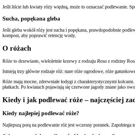
Jeśli liście lub kwiaty róży więdną, może to oznaczać podlewanie. S
Sucha, popękana gleba
Jeśli gleba wokół róży jest sucha i popękana, prawdopodobnie podlew
kompost, aby poprawić retencję wody.
O różach
Róże to drzewiaste, wieloletnie krzewy z rodzaju
Rosa
z rodziny Rosa
Istnieją trzy główne rodzaje róż: stare róże ogrodowe, róże gatunko
Róże mają mocne, zdrewniałe łodygi z charakterystycznymi kolcami. 
płatkach. Po kwiatach pojawiają się czerwone jagody znane jako owoc
Kiedy i jak podlewać róże – najczęściej z
Kiedy najlepiej podlewać róże?
Najlepszą porą na podlewanie róż jest wczesny poranek. Zapobiega to