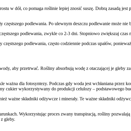
rostu w dół, co pomaga roślinie lepiej znosić suszę. Dobrą zasadą jes
ały częstszego podlewania. Po ulewnym deszczu podlewanie może nie by
ęstszego podlewania, zwykle co 2-3 dni. Stopniowo zwiększaj czas m
zęstszego podlewania, często codziennie podczas upałów, ponieważ d
 wody, aby przetrwać. Rośliny absorbują wodę z otaczającej je gleb
e ważna dla fotosyntezy. Podczas gdy woda jest wchłaniana przez kor
dny cukier wykorzystywany do produkcji celulozy – podstawowego budu
wnież ważne składniki odżywcze i minerały. Te ważne składniki odżywc
runkach. Wykorzystując proces zwany transpiracją, rośliny pozwalają
 z gleby.