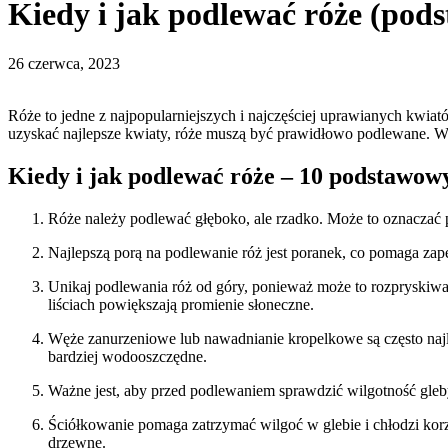
Kiedy i jak podlewać róże (po
26 czerwca, 2023
Róże to jedne z najpopularniejszych i najczęściej uprawianych kwiat
uzyskać najlepsze kwiaty, róże muszą być prawidłowo podlewane. W 
Kiedy i jak podlewać róże – 10 podstawo
Róże należy podlewać głęboko, ale rzadko. Może to oznaczać p
Najlepszą porą na podlewanie róż jest poranek, co pomaga zape
Unikaj podlewania róż od góry, ponieważ może to rozpryskiwać 
liściach powiększają promienie słoneczne.
Węże zanurzeniowe lub nawadnianie kropelkowe są często najl
bardziej wodooszczędne.
Ważne jest, aby przed podlewaniem sprawdzić wilgotność gleby. 
Ściółkowanie pomaga zatrzymać wilgoć w glebie i chłodzi korz
drzewne.