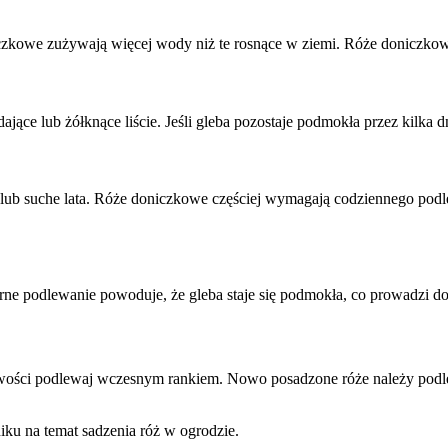
czkowe zużywają więcej wody niż te rosnące w ziemi. Róże doniczkowe
jące lub żółknące liście. Jeśli gleba pozostaje podmokła przez kilka 
ub suche lata. Róże doniczkowe częściej wymagają codziennego podl
rne podlewanie powoduje, że gleba staje się podmokła, co prowadzi do g
wości podlewaj wczesnym rankiem. Nowo posadzone róże należy podlew
u na temat sadzenia róż w ogrodzie.