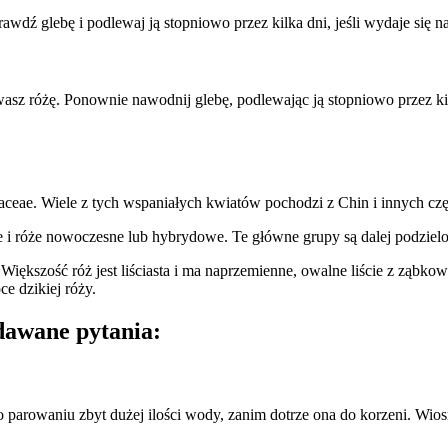
prawdź glebę i podlewaj ją stopniowo przez kilka dni, jeśli wydaje si
asz różę. Ponownie nawodnij glebę, podlewając ją stopniowo przez kilk
ceae. Wiele z tych wspaniałych kwiatów pochodzi z Chin i innych czę
we i róże nowoczesne lub hybrydowe. Te główne grupy są dalej podzielon
Większość róż jest liściasta i ma naprzemienne, owalne liście z ząbk
e dzikiej róży.
adawane pytania:
 parowaniu zbyt dużej ilości wody, zanim dotrze ona do korzeni. Wios