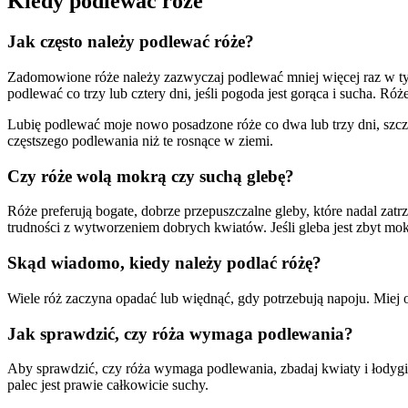
Kiedy podlewać róże
Jak często należy podlewać róże?
Zadomowione róże należy zazwyczaj podlewać mniej więcej raz w tyg
podlewać co trzy lub cztery dni, jeśli pogoda jest gorąca i sucha. R
Lubię podlewać moje nowo posadzone róże co dwa lub trzy dni, szc
częstszego podlewania niż te rosnące w ziemi.
Czy róże wolą mokrą czy suchą glebę?
Róże preferują bogate, dobrze przepuszczalne gleby, które nadal zatr
trudności z wytworzeniem dobrych kwiatów. Jeśli gleba jest zbyt mokr
Skąd wiadomo, kiedy należy podlać różę?
Wiele róż zaczyna opadać lub więdnąć, gdy potrzebują napoju. Miej ok
Jak sprawdzić, czy róża wymaga podlewania?
Aby sprawdzić, czy róża wymaga podlewania, zbadaj kwiaty i łodygi, 
palec jest prawie całkowicie suchy.