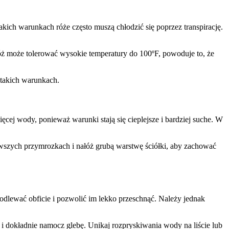
akich warunkach róże często muszą chłodzić się poprzez transpirację.
róż może tolerować wysokie temperatury do 100ºF, powoduje to, że
 takich warunkach.
ej wody, ponieważ warunki stają się cieplejsze i bardziej suche. W
erwszych przymrozkach i nałóż grubą warstwę ściółki, aby zachować
odlewać obficie i pozwolić im lekko przeschnąć. Należy jednak
 dokładnie namocz glebę. Unikaj rozpryskiwania wody na liście lub