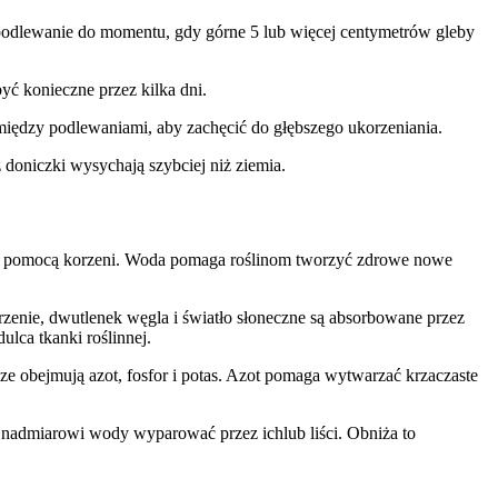
t podlewanie do momentu, gdy górne 5 lub więcej centymetrów gleby
ć konieczne przez kilka dni.
iędzy podlewaniami, aby zachęcić do głębszego ukorzeniania.
oniczki wysychają szybciej niż ziemia.
y za pomocą korzeni. Woda pomaga roślinom tworzyć zdrowe nowe
zenie, dwutlenek węgla i światło słoneczne są absorbowane przez
lca tkanki roślinnej.
ze obejmują azot, fosfor i potas. Azot pomaga wytwarzać krzaczaste
 nadmiarowi wody wyparować przez ichlub liści. Obniża to