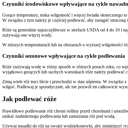
Czynniki środowiskowe wpływające na cykle nawadn
Gorące temperatury, niska wilgotność i więcej światła słonecznego to
W związku z tym należy je częściej podlewać, aby zastąpić utraconą
Róże są generalnie najszczęśliwsze w strefach USDA od 4 do 10 i na
zużywają one więcej wody.
W niższych temperaturach lub na obszarach o wyższej wilgotności ró
Czynniki sezonowe wpływające na cykle podlewania
Róże zużywają wodę w różny sposób w różnych porach roku, co wpływ
wyjątkowo gorących lub suchych warunkach róże należy podlewać co 
Zimą wiele róż traci liście i przechodzi w stan uśpienia. W związk
wilgoć. Podlewaj je sporadycznie, ale nie pozwól im całkowicie wys
Jak podlewać róże
Prawidłowe podlewanie róż chroni rośliny przed chorobami i umożliw
unikać nadmiernego podlewania lub zanurzania róż pod wodą.
Używaj nasadki do róż na swojej wodziekonewki, aby zmniejszyć ry