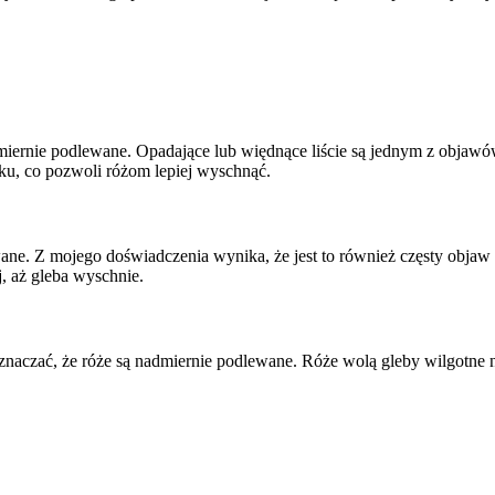
admiernie podlewane. Opadające lub więdnące liście są jednym z objaw
sku, co pozwoli różom lepiej wyschnąć.
ane. Z mojego doświadczenia wynika, że jest to również częsty objaw z
j, aż gleba wyschnie.
oznaczać, że róże są nadmiernie podlewane. Róże wolą gleby wilgotne 