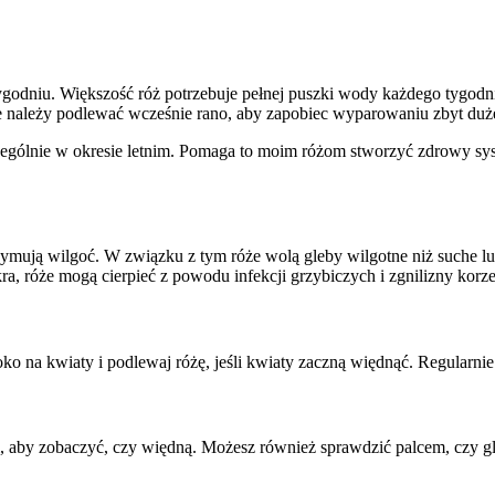
odniu. Większość róż potrzebuje pełnej puszki wody każdego tygodnia
óże należy podlewać wcześnie rano, aby zapobiec wyparowaniu zbyt duże
zególnie w okresie letnim. Pomaga to moim różom stworzyć zdrowy s
zymują wilgoć. W związku z tym róże wolą gleby wilgotne niż suche lub
a, róże mogą cierpieć z powodu infekcji grzybiczych i zgnilizny korze
o na kwiaty i podlewaj różę, jeśli kwiaty zaczną więdnąć. Regularnie s
aby zobaczyć, czy więdną. Możesz również sprawdzić palcem, czy gleba 