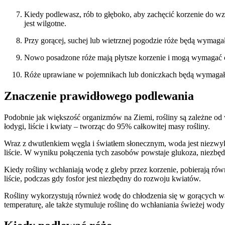
Kiedy podlewasz, rób to głęboko, aby zachęcić korzenie do wz
jest wilgotne.
Przy gorącej, suchej lub wietrznej pogodzie róże będą wymag
Nowo posadzone róże mają płytsze korzenie i mogą wymagać cz
Róże uprawiane w pojemnikach lub doniczkach będą wymagały c
Znaczenie prawidłowego podlewania
Podobnie jak większość organizmów na Ziemi, rośliny są zależne od
łodygi, liście i kwiaty – tworząc do 95% całkowitej masy rośliny.
Wraz z dwutlenkiem węgla i światłem słonecznym, woda jest niezwykl
liście. W wyniku połączenia tych zasobów powstaje glukoza, niezbę
Kiedy rośliny wchłaniają wodę z gleby przez korzenie, pobierają ró
liście, podczas gdy fosfor jest niezbędny do rozwoju kwiatów.
Rośliny wykorzystują również wodę do chłodzenia się w gorących wa
temperaturę, ale także stymuluje roślinę do wchłaniania świeżej wody