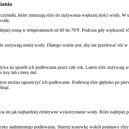
iania
 czynniki, które zmuszają róże do zużywania większej ilości wody. W t
 wodę.
jlepiej rosną w temperaturach od 60 do 70ºF. Podczas gdy większość 
że zużywają mniej wody. Dlatego ważne jest, aby nie przelewać róż w
a na sposób ich podlewania przez cały rok. Latem róże zużywają więc
trzy lub cztery dni.
u z tym można ograniczyć ich podlewanie. Podlewaj róże głęboko po pi
chnąć.
ia im jak najbardziej efektywne wykorzystanie wody. Róże najlepiej p
zyko nadmiernego podlewania. Skieruj konewkę wokół podstawy róży i