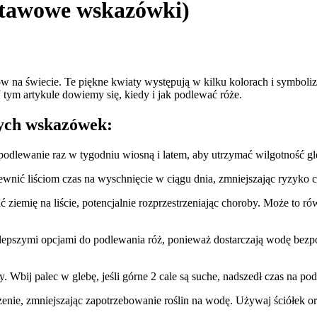
dstawowe wskazówki)
ów na świecie. Te piękne kwiaty występują w kilku kolorach i symbolizu
tym artykule dowiemy się, kiedy i jak podlewać róże.
wych wskazówek:
odlewanie raz w tygodniu wiosną i latem, aby utrzymać wilgotność gl
wnić liściom czas na wyschnięcie w ciągu dnia, zmniejszając ryzyko c
ziemię na liście, potencjalnie rozprzestrzeniając choroby. Może to r
epszymi opcjami do podlewania róż, ponieważ dostarczają wodę bezpoś
Wbij palec w glebę, jeśli górne 2 cale są suche, nadszedł czas na podl
enie, zmniejszając zapotrzebowanie roślin na wodę. Używaj ściółek or