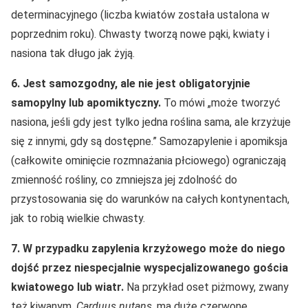
determinacyjnego (liczba kwiatów została ustalona w
poprzednim roku). Chwasty tworzą nowe pąki, kwiaty i
nasiona tak długo jak żyją.
6.
Jest samozgodny, ale nie jest obligatoryjnie
samopylny lub apomiktyczny.
To mówi „może tworzyć
nasiona, jeśli gdy jest tylko jedna roślina sama, ale krzyżuje
się z innymi, gdy są dostępne.” Samozapylenie i apomiksja
(całkowite ominięcie rozmnażania płciowego) ograniczają
zmienność rośliny, co zmniejsza jej zdolność do
przystosowania się do warunków na całych kontynentach,
jak to robią wielkie chwasty.
7. W przypadku zapylenia krzyżowego może do niego
dojść przez niespecjalnie wyspecjalizowanego gościa
kwiatowego lub wiatr.
Na przykład oset piżmowy, zwany
też kiwanym,
Carduus nutans,
ma duże czerwone,