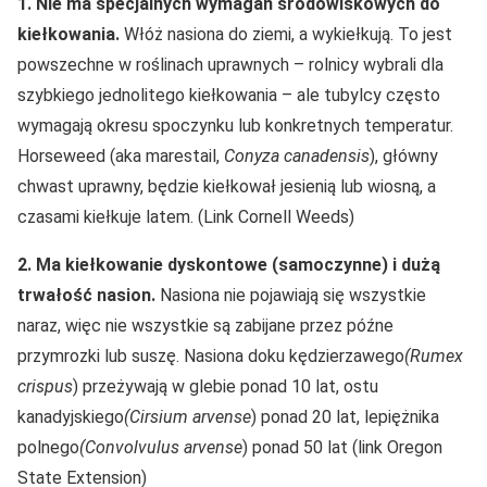
1. Nie ma specjalnych wymagań środowiskowych do
kiełkowania.
Włóż nasiona do ziemi, a wykiełkują. To jest
powszechne w roślinach uprawnych – rolnicy wybrali dla
szybkiego jednolitego kiełkowania – ale tubylcy często
wymagają okresu spoczynku lub konkretnych temperatur.
Horseweed (aka marestail,
Conyza canadensis
), główny
chwast uprawny, będzie kiełkował jesienią lub wiosną, a
czasami kiełkuje latem. (Link Cornell Weeds)
2. Ma kiełkowanie dyskontowe (samoczynne) i dużą
trwałość nasion.
Nasiona nie pojawiają się wszystkie
naraz, więc nie wszystkie są zabijane przez późne
przymrozki lub suszę. Nasiona doku kędzierzawego
(Rumex
crispus
) przeżywają w glebie ponad 10 lat, ostu
kanadyjskiego
(Cirsium arvense
) ponad 20 lat, lepiężnika
polnego
(Convolvulus arvense
) ponad 50 lat (link Oregon
State Extension)