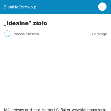
ZiołaNaZdrowo.pl
„Idealne” zioło
Joanna Ptaszka
3 lata ago
Mój główny profesor, Herbert G. Baker, wywołał poruszenie