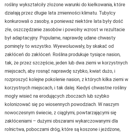
rośliny wykształciły złożone warunki do kiełkowania, które
działają przez długie lata zmienności klimatu. Tubylcy
konkurowali o zasoby, a ponieważ niektóre lata były dość
złe, oszczędzanie zasobów i powolny wzrost w rezultacie
był adaptacyjny. Popularne, naprawdę udane chwasty
pominęły to wszystko. Wyewoluowały, by skakać od
zakłóceń do zakłóceń. Roślina produkuje tysiące nasion,
tak, że przez szczęście, jeden lub dwa ziemi w korzystnych
miejscach, aby rosnąć naprawdę szybko, kwiat dużo, i
rozproszyć kolejne pokolenie nasion, z których kilka ziemi w
korzystnych miejscach, i tak dalej. Kiedyś chwastne rośliny
mogły wisieć na erodujących zboczach lub szybko
kolonizować się po wiosennych powodziach. W naszym
nowoczesnym świecie, z ciągłymi, powtarzającymi się
zakłóceniami – dużymi obszarami wykarczowanymi dla
rolnictwa, poboczami dróg, które są koszone i jeżdżone,