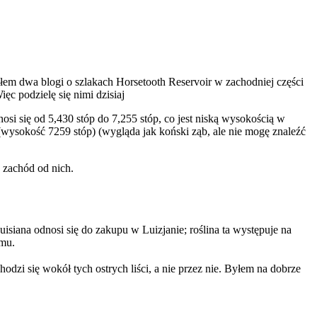
łem dwa blogi o szlakach Horsetooth Reservoir w zachodniej części
ęc podzielę się nimi dzisiaj
i się od 5,430 stóp do 7,255 stóp, co jest niską wysokością w
wysokość 7259 stóp) (wygląda jak koński ząb, ale nie mogę znaleźć
 zachód od nich.
ouisiana odnosi się do zakupu w Luizjanie; roślina ta występuje na
emu.
hodzi się wokół tych ostrych liści, a nie przez nie. Byłem na dobrze