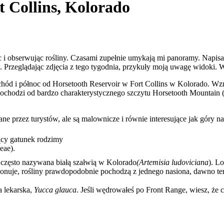
 Collins, Kolorado
c i obserwując rośliny. Czasami zupełnie umykają mi panoramy. Napisa
 Przeglądając zdjęcia z tego tygodnia, przykuły moją uwagę widoki. Wi
ód i północ od Horsetooth Reservoir w Fort Collins w Kolorado. Wznos
chodzi od bardzo charakterystycznego szczytu Horsetooth Mountain (
 przez turystów, ale są malownicze i równie interesujące jak góry na
jący gatunek rodzimy
eae).
a, często nazywana białą szałwią w Kolorado
(Artemisia ludoviciana
). L
onuje, rośliny prawdopodobnie pochodzą z jednego nasiona, dawno t
a lekarska,
Yucca glauca
. Jeśli wędrowałeś po Front Range, wiesz, że c