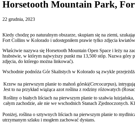
Horsetooth Mountain Park, Fort
22 grudnia, 2023
Kiedy chodzę po naturalnym obszarze, skupiam się na ziemi, szukają
Fort Collins w Kolorado i udostępniłem prawie tylko zdjęcia kwiatów.
Właściwie nazywa się Horsetooth Mountain Open Space i leży na zach
hrabstwie, w którym najwyższy punkt ma 13,500 stóp. Nazwa góry po
zdjęcia, do którego można linkować).
Wschodnie podnóża Gór Skalistych w Kolorado są zwykle przejeżdżane
Krzew na pierwszym planie to mahoń górski
(Cercocarpus
), intrygu
Jest to na przykład wiążąca azot roślina z rodziny różowatych (Rosac
Rośliny o białych liściach na pierwszym planie to szałwia luizjańsk
całym zachodzie, ale nie we wschodnich Stanach Zjednoczonych. Kl
Poniżej, roślina o sztywnych liściach na pierwszym planie to mydlnic
utrzymanym szlaku i mogłem zachować dystans.