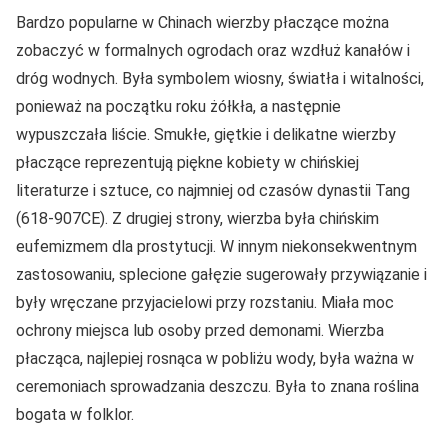
Bardzo popularne w Chinach wierzby płaczące można
zobaczyć w formalnych ogrodach oraz wzdłuż kanałów i
dróg wodnych. Była symbolem wiosny, światła i witalności,
ponieważ na początku roku żółkła, a następnie
wypuszczała liście. Smukłe, giętkie i delikatne wierzby
płaczące reprezentują piękne kobiety w chińskiej
literaturze i sztuce, co najmniej od czasów dynastii Tang
(618-907CE). Z drugiej strony, wierzba była chińskim
eufemizmem dla prostytucji. W innym niekonsekwentnym
zastosowaniu, splecione gałęzie sugerowały przywiązanie i
były wręczane przyjacielowi przy rozstaniu. Miała moc
ochrony miejsca lub osoby przed demonami. Wierzba
płacząca, najlepiej rosnąca w pobliżu wody, była ważna w
ceremoniach sprowadzania deszczu. Była to znana roślina
bogata w folklor.