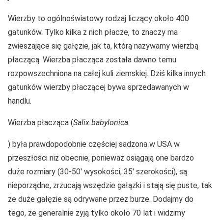
Wierzby to ogólnoświatowy rodzaj liczący około 400
gatunków. Tylko kilka z nich płacze, to znaczy ma
zwieszające się gałęzie, jak ta, którą nazywamy wierzbą
płaczącą. Wierzba płacząca została dawno temu
rozpowszechniona na całej kuli ziemskiej. Dziś kilka innych
gatunków wierzby płaczącej bywa sprzedawanych w
handlu.
Wierzba płacząca (
Salix babylonica
) była prawdopodobnie częściej sadzona w USA w
przeszłości niż obecnie, ponieważ osiągają one bardzo
duże rozmiary (30-50′ wysokości, 35′ szerokości), są
nieporządne, zrzucają wszędzie gałązki i stają się puste, tak
że duże gałęzie są odrywane przez burze. Dodajmy do
tego, że generalnie żyją tylko około 70 lat i widzimy