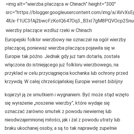
<img alt=”wierzba płacząca w Chinach” height=”300″
src=”https://blogger.googleusercontent.com/img/a
4lUx-f1UC3fAj2bwcFzKoIQ647Oq3_B3xI7gM8PQVOcp2Snuo
wierzby płaczące wzdłuż rzeki w Chinach
Europejski folklor wierzbowy nie oznaczał na ogół wierzby
płaczącej, ponieważ wierzba płacząca pojawiła się w
Europie tak późno. Jednak gdy już tam dotarła, została
włączona do istniejącego już folkloru wierzbowego, na
przykład w celu przyciągnięcia kochanka lub ochrony przed
krzywdą. W całej chrześcijańskiej Europie werset
biblijny
kojarzył ją ze smutkiem i wygnaniem. Być może stąd wzięło
się wyrażenie „noszenie wierzby”, które wydaje się
oznaczać zarówno smutek z powodu niewiernej lub
nieodwzajemnionej miłości, jak i żal z powodu utraty lub
braku ukochanej osoby, a są to tak naprawdę zupełnie