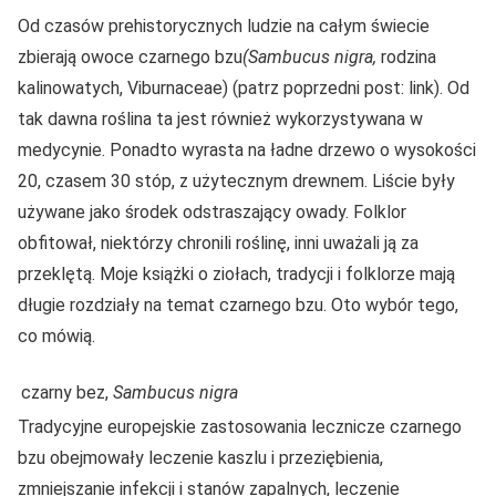
Od czasów prehistorycznych ludzie na całym świecie
zbierają owoce czarnego bzu
(Sambucus nigra,
rodzina
kalinowatych, Viburnaceae) (patrz poprzedni post: link). Od
tak dawna roślina ta jest również wykorzystywana w
medycynie. Ponadto wyrasta na ładne drzewo o wysokości
20, czasem 30 stóp, z użytecznym drewnem. Liście były
używane jako środek odstraszający owady. Folklor
obfitował, niektórzy chronili roślinę, inni uważali ją za
przeklętą. Moje książki o ziołach, tradycji i folklorze mają
długie rozdziały na temat czarnego bzu. Oto wybór tego,
co mówią.
czarny bez,
Sambucus nigra
Tradycyjne europejskie zastosowania lecznicze czarnego
bzu obejmowały leczenie kaszlu i przeziębienia,
zmniejszanie infekcji i stanów zapalnych, leczenie