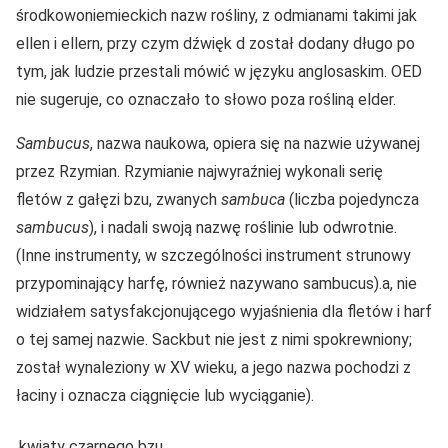
środkowoniemieckich nazw rośliny, z odmianami takimi jak
ellen i ellern, przy czym dźwięk d został dodany długo po
tym, jak ludzie przestali mówić w języku anglosaskim. OED
nie sugeruje, co oznaczało to słowo poza rośliną elder.
Sambucus
, nazwa naukowa, opiera się na nazwie używanej
przez Rzymian. Rzymianie najwyraźniej wykonali serię
fletów z gałęzi bzu, zwanych
sambuca
(liczba pojedyncza
sambucus
), i nadali swoją nazwę roślinie lub odwrotnie.
(Inne instrumenty, w szczególności instrument strunowy
przypominający harfę, również nazywano sambucus).a, nie
widziałem satysfakcjonującego wyjaśnienia dla fletów i harf
o tej samej nazwie. Sackbut nie jest z nimi spokrewniony;
został wynaleziony w XV wieku, a jego nazwa pochodzi z
łaciny i oznacza ciągnięcie lub wyciąganie).
kwiaty czarnego bzu