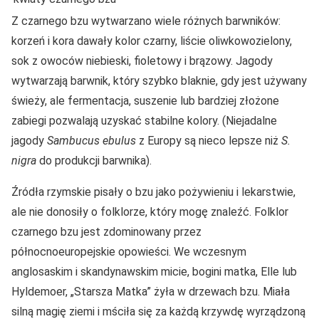
Z czarnego bzu wytwarzano wiele różnych barwników:
korzeń i kora dawały kolor czarny, liście oliwkowozielony,
sok z owoców niebieski, fioletowy i brązowy. Jagody
wytwarzają barwnik, który szybko blaknie, gdy jest używany
świeży, ale fermentacja, suszenie lub bardziej złożone
zabiegi pozwalają uzyskać stabilne kolory. (Niejadalne
jagody
Sambucus ebulus
z Europy są nieco lepsze niż
S.
nigra
do produkcji barwnika).
Źródła rzymskie pisały o bzu jako pożywieniu i lekarstwie,
ale nie donosiły o folklorze, który mogę znaleźć. Folklor
czarnego bzu jest zdominowany przez
północnoeuropejskie opowieści. We wczesnym
anglosaskim i skandynawskim micie, bogini matka, Elle lub
Hyldemoer, „Starsza Matka” żyła w drzewach bzu. Miała
silną magię ziemi i mściła się za każdą krzywdę wyrządzoną