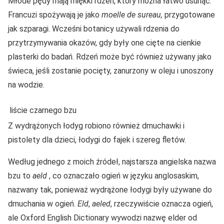
Młode pędy mają miękki rdzeń, który można łatwo usunąć.
Francuzi spożywają je jako
moelle de sureau,
przygotowane
jak szparagi. Wcześni botanicy używali rdzenia do
przytrzymywania okazów, gdy były one cięte na cienkie
plasterki do badań. Rdzeń może być również używany jako
świeca, jeśli zostanie pocięty, zanurzony w oleju i unoszony
na wodzie.
liście czarnego bzu
Z wydrążonych łodyg robiono również dmuchawki i
pistolety dla dzieci, łodygi do fajek i szereg fletów.
Według jednego z moich źródeł, najstarsza angielska nazwa
bzu to
aeld
, co oznaczało ogień w języku anglosaskim,
nazwany tak, ponieważ wydrążone łodygi były używane do
dmuchania w ogień.
Eld
,
aeled
, rzeczywiście oznacza ogień,
ale Oxford English Dictionary wywodzi nazwę elder od