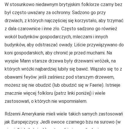
W stosunkowo niedawnym brytyjskim folklorze czarny bez
był często uważany za ochronny. Sadzono go przy
drzwiach, z których najczęściej się korzystało, aby trzymać
z dala czarownice i inne zło. Często sadzono go również
wokół budynków gospodarczych, mleczarni i innych
budynków, aby odstraszać owady. Liście przywiązywano do
koni gospodarskich, aby chronić je przed muchami. Na
wyspie Mann starsze drzewa były drzewami wróżek, na
których wróżki najbardziej lubiły się bawić. Wiązało się to z
obawami feyów: jeśli zaśniesz pod starszym drzewem,
możesz się nie obudzić (lub obudzić się w Faerie). Istnieje
znacznie więcej folkloru (patrz linki poniżej) i wiele
zastosowań, o których nie wspomniałem.
Rdzenni Amerykanie mieli wiele takich samych zastosowań
jak Europejczycy. Jedli owoce czarnego bzu na surowo (w