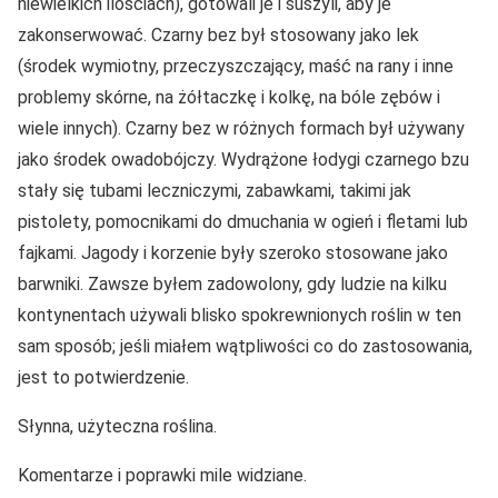
niewielkich ilościach), gotowali je i suszyli, aby je
zakonserwować. Czarny bez był stosowany jako lek
(środek wymiotny, przeczyszczający, maść na rany i inne
problemy skórne, na żółtaczkę i kolkę, na bóle zębów i
wiele innych). Czarny bez w różnych formach był używany
jako środek owadobójczy. Wydrążone łodygi czarnego bzu
stały się tubami leczniczymi, zabawkami, takimi jak
pistolety, pomocnikami do dmuchania w ogień i fletami lub
fajkami. Jagody i korzenie były szeroko stosowane jako
barwniki. Zawsze byłem zadowolony, gdy ludzie na kilku
kontynentach używali blisko spokrewnionych roślin w ten
sam sposób; jeśli miałem wątpliwości co do zastosowania,
jest to potwierdzenie.
Słynna, użyteczna roślina.
Komentarze i poprawki mile widziane.