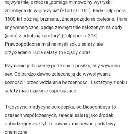
najwyraźniej oznacza „pomaga mimowolny wytrysk i
zniechęca do współżycia” (Storl str. 161). Rada Culpepera,
1600 lat później, brzmiała: „Znosi pożądanie cielesne, tłumi
sny weneryczne, będąc zewnętrznie nałożonym na cody
(jądra) z odrobiną kamfory” (Culpeper s. 213).
Prawdopodobnie miał na myśli sok z sałaty, ale
przykładanie liścia sałaty to kojący obraz.
Rzymianie jedli sałatę pod koniec posiłku, aby wywołać
sen. Od bardzo dawna zalecano ją do wywoływania
senności i przeciwdziałania bezsenności. Laktazyny z soku
sałaty mają działanie uspokajające.
Tradycyjna medycyna europejska, od Dioscoridesa to
czasach współczesnych, zalecał sałatę jako środek
pobudzający apetyt; to również ma pewne podstawy
chemiczne.