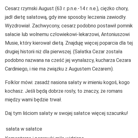
Cesarz rzymski August (63 r. p.n.e.-14 r. n.e.), ciężko chory,
jadł dietę sałatową, gdy inne sposoby leczenia zawiodły.
Wyzdrowiał. Zachwycony, cesarz podobno postawił pomnik
sałacie lub wolnemu człowiekowi-lekarzowi, Antoniuszowi
Musie, który kierował dietą. Znajduję więcej poparcia dla tej
drugiej historii niż dla pierwszej. (Sałatka Cezar została
podobno nazwana na cześć jej wynalazcy, kucharza Cezara
Cardiniego, i nie ma związku z Augustem Cezarem).
Folklor mówi: zasadź nasiona sałaty w imieniu kogoś, kogo
kochasz. Jeśli będą dobrze rosły, to znaczy, że romans
między wami będzie trwał.
Daj tym liściom sałaty w swojej sałatce więcej szacunku!
sałata w sałatce