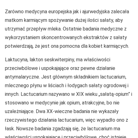
Zarówno medycyna europejska jak i ajurwedyjska zalecała
matkom karmiącym spożywanie dużej ilości sałaty, aby
utrzymać przepływ mleka. Ostatnie badania medyczne z
wykorzystaniem skoncentrowanych ekstraktów z sałaty
potwierdzają, że jest ona pomocna dla kobiet karmiących.
Laktucyna, lakton seskwiterpiny, ma właściwości
przeciwbólowe i uspokajające oraz pewne działanie
antymalaryczne. Jest głównym składnikiem lactucarium,
mlecznego płynu w liściach i łodygach sałaty ogrodowej i
innych. Lactucarium nazywano w XIX wieku „sałatą-opium” i
stosowano w medycynie jak opium, atrakcyjne, bo nie
uzależniające. Dwa XX-wieczne badania nie wykazały
rzeczywistego działania lactucarium, więc wypadło ono z
łask. Nowsze badania zgadzają się, że lactucarium ma
właściwości uspokajające i przeciwbólowe, choć istnieje