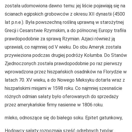
została udomowiona dawno temu: jej liście pojawiają się na
ścianach egipskich grobowców z okresu XII dynastii (4500
lat p.n.e.). Była powszechną rośliną uprawną w starożytnej
Grecji i Cesarstwie Rzymskim, a do północnej Europy trafiła
prawdopodobnie za sprawą Rzymian. Azjaci również ją
uprawiali, co najmniej od V wieku. Do obu Ameryk została
przywieziona podczas drugiej podróży Kolumba. Do Stanów
Zjednoczonych została prawdopodobnie po raz pierwszy
wprowadzona przez hiszpańskich osadników na Florydzie w
latach 70. XV wieku, a do Nowego Meksyku dotarła wraz z
hiszpańskimi misjami w 1598 roku. Co najmniej szesnaście
różnych odmian sałaty było oferowanych do sprzedaży
przez amerykańskie firmy nasienne w 1806 roku.
mleko, odnoszące się do białego soku. Epitet gatunkowy,
Hodowcy sałaty rozpoznają sześć odrębnych typów: