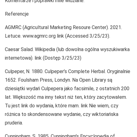
Komentarze i poprawki mile widziane.
Referencje
AGMRC (Agricultural Marketing Resoure Center). 2021.
Letuce. www.agmrc.org link (Accessed 3/25/23).
Caesar Salad. Wikipedia (lub dowolna ogólna wyszukiwarka
internetowa). link (Dostęp 3/25/23)
Culpeper, N. 1880. Culpeper’s Complete Herbal. Oryginalnie
1652. Foulsham Press, Londyn. Na Open Library są
dziesiątki wydań Culpepera jako facsimile, z ostatnich 200
lat. Większość ma inny tekst niż ten, który zacytowałem.
Tu jest link do wydania, które mam. link Nie wiem, czy
różnica to skondensowane wydanie, czy wiktoriańska
pruderia.
Cunningham, S. 1985. Cunningham’s Encyclopedia of