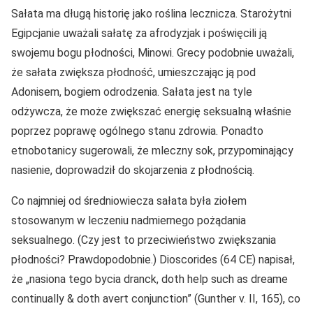
Sałata ma długą historię jako roślina lecznicza. Starożytni
Egipcjanie uważali sałatę za afrodyzjak i poświęcili ją
swojemu bogu płodności, Minowi. Grecy podobnie uważali,
że sałata zwiększa płodność, umieszczając ją pod
Adonisem, bogiem odrodzenia. Sałata jest na tyle
odżywcza, że może zwiększać energię seksualną właśnie
poprzez poprawę ogólnego stanu zdrowia. Ponadto
etnobotanicy sugerowali, że mleczny sok, przypominający
nasienie, doprowadził do skojarzenia z płodnością.
Co najmniej od średniowiecza sałata była ziołem
stosowanym w leczeniu nadmiernego pożądania
seksualnego. (Czy jest to przeciwieństwo zwiększania
płodności? Prawdopodobnie.) Dioscorides (64 CE) napisał,
że „nasiona tego bycia dranck, doth help such as dreame
continually & doth avert conjunction” (Gunther v. II, 165), co