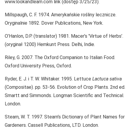
www.lookandlearn.com link (dostęp 3/25/23).
Millspaugh, C. F. 1974. Amerykańskie rośliny lecznicze.
Oryginalnie 1892. Dover Publications, New York.
O’Hanlon, D.P. (translator) 1981. Macer’s 'Virtue of Herbs’.
(oryginał 1200) Hemkunt Press. Delhi, Indie.
Riley, G. 2007. The Oxford Companion to Italian Food.
Oxford University Press, Oxford.
Ryder, E. J. i T. W. Whitaker. 1995. Lettuce
Lactuca sativa
(Compositae). pp. 53-56. Evolution of Crop Plants. 2nd ed.
Smartt and Simmonds. Longman Scientific and Technical.
London.
Stearn, W. T. 1997. Stearn’s Dictionary of Plant Names for
Gardeners. Cassell Publications, LTD. London.