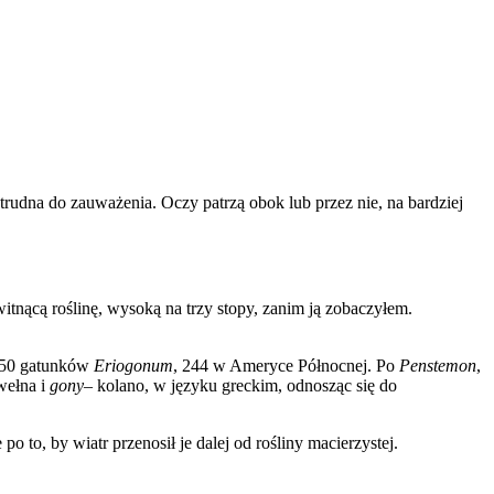
 trudna do zauważenia. Oczy patrzą obok lub przez nie, na bardziej
tnącą roślinę, wysoką na trzy stopy, zanim ją zobaczyłem.
 250 gatunków
Eriogonum
, 244 w Ameryce Północnej. Po
Penstemon
,
wełna i
gony
– kolano, w języku greckim, odnosząc się do
o to, by wiatr przenosił je dalej od rośliny macierzystej.