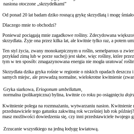
nasiona otoczone „skrzydełkami”
Od ponad 20 lat badam dziko rosnącą grykę skrzydlatą i mogę śmiało 
Dlaczego mnie to obchodzi?
Ponieważ pociągają mnie zagadkowe rośliny. Zdecydowana większość ro
skrzydlata. Żyje ona przez kilka lat, ale kwitnie tylko raz, a potem um
Ten styl życia, zwany monokarpicznym u roślin, semelparous u zwier
przykład zimą lub w porze suchej) jest słabe, więc rośliny, które p
tym w ten sposób: zmagazynowana energia nie mogła uratować rośliny 
Skrzydlata dzika gryka rośnie w regionie o niskich opadach deszczu i j
samych miejsc, ale prowadzą normalne, wielokrotne kwitnienie (zwane 
Gryka siarkowa,
Eriogonum umbellatum,
normalna (polikarpiczna) bylina, kwitnie co roku po osiągnięciu
dojr
Kwitnienie polega na rozmnażaniu, wytwarzaniu nasion. Kwitnienie mo
przedstawiciele tego gatunku zakwitną rok wcześniej lub rok później?
masz możliwości dowiedzenia się, czy inni przedstawiciele twojego ga
Zrzucanie wszystkiego na jedną łodygę kwiatową.