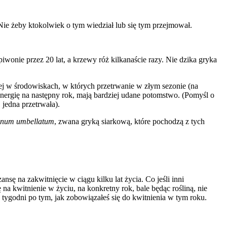
Nie żeby ktokolwiek o tym wiedział lub się tym przejmował.
wonie przez 20 lat, a krzewy róż kilkanaście razy. Nie dzika gryka
iej w środowiskach, w których przetrwanie w złym sezonie (na
 energię na następny rok, mają bardziej udane potomstwo. (Pomyśl o
 jedna przetrwała).
onum
umbellatum
, zwana gryką siarkową, które pochodzą z tych
ę na zakwitnięcie w ciągu kilku lat życia. Co jeśli inni
na kwitnienie w życiu, na konkretny rok, bale będąc rośliną, nie
a tygodni po tym, jak zobowiązałeś się do kwitnienia w tym roku.