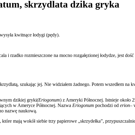
atum, skrzydlata dzika gryka
 wysyła kwitnące łodygi (pędy).
cala i rzadko rozmieszczone na mocno rozgałęzionej łodydze, jest dość
rzydlatą, szukając jej. Nie widziałem żadnego. Potem wszedłem na kwi
ewnym dzikiej gryki
(Eriogonum
) z Ameryki Północnej. Istnieje około
ujących w Ameryce Północnej. Nazwa
Eriogonum
pochodzi od
erion
– 
ano nazwę naukową.
 które mają wokół siebie trzy papierowe „skrzydełka”, przypuszczalnie p