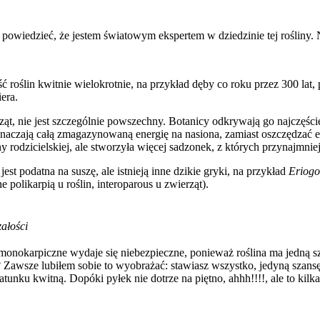
powiedzieć, że jestem światowym ekspertem w dziedzinie tej rośliny. 
ślin kwitnie wielokrotnie, na przykład dęby co roku przez 300 lat, pi
iera.
ząt, nie jest szczególnie powszechny. Botanicy odkrywają go najczęśc
rzeznaczają całą zmagazynowaną energię na nasiona, zamiast oszczędzać
rodzicielskiej, ale stworzyła więcej sadzonek, z których przynajmniej
est podatna na suszę, ale istnieją inne dzikie gryki, na przykład
Eriog
polikarpią u roślin, interoparous u zwierząt).
załości
nokarpiczne wydaje się niebezpieczne, ponieważ roślina ma jedną szans
 Zawsze lubiłem sobie to wyobrażać: stawiasz wszystko, jedyną szansę 
tunku kwitną. Dopóki pyłek nie dotrze na piętno, ahhh!!!!, ale to kilk