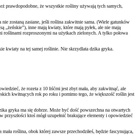
ównież prawdopodobne, że wszystkie rośliny używają tych samych,
 nie zostaną zasiane, jeśli roślina zakwitnie sama. (Wiele gatunków
ą „żeńskie”), inne mają kwiaty, które mają pyłek, ale nie mają
ymi roślinami rozproszonymi na użytkach zielonych. A tylko połowa
e kwiaty na tej samej roślinie. Nie skrzydlata dzika gryka.
edzieć, że rozeta z 10 liśćmi jest zbyt mała, aby zakwitnąć, ale
męskich kwitnących rok po roku i pomimo tego, że większość roślin jest
dzika gryka ma się dobrze. Może być dość powszechna na otwartych
 w przyszłości ktoś mógł uzupełnić brakujące elementy i opowiedzieć
 mała roślina, obok której zawsze przechodziłeś, będzie fascynująca,