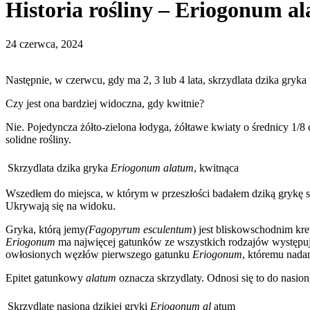
Historia rośliny – Eriogonum al
24 czerwca, 2024
Następnie, w czerwcu, gdy ma 2, 3 lub 4 lata, skrzydlata dzika gryka
Czy jest ona bardziej widoczna, gdy kwitnie?
Nie. Pojedyncza żółto-zielona łodyga, żółtawe kwiaty o średnicy 1/8 
solidne rośliny.
Skrzydlata dzika gryka
Eriogonum alatum
, kwitnąca
Wszedłem do miejsca, w którym w przeszłości badałem dziką grykę sk
Ukrywają się na widoku.
Gryka, którą jemy
(Fagopyrum esculentum
) jest bliskowschodnim kr
Eriogonum
ma najwięcej gatunków ze wszystkich rodzajów występ
owłosionych węzłów pierwszego gatunku
Eriogonum
, któremu nad
Epitet gatunkowy
alatum
oznacza skrzydlaty. Odnosi się to do nasion,
Skrzydlate nasiona dzikiej gryki
Eriogonum al
atum