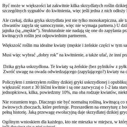
Być może w większości lat zakwitnie kilka skrzydlatych roślin dzikie
szczególnych sygnałów do kwitnienia, więc jeśli jedna z nich odłoży
Ale czekaj, dzika gryka skrzydlata jest nie tylko monokarpiczna, ale 
chwastów zapyla się samoczynnie, więc nie wymaga partnera.) U dzikie
jajnika (są „męskie”). Strukturalnie nie nadają się one do zapylania
kwitnących roślin jest odpowiednim partnerem.
Większość roślin ma idealne kwiaty (męskie i żeńskie części w tym sa
Musi więc wybrać „dobry rok” na kwitnienie, a także ufać, że inni pr
Dzika gryka uskrzydlona. Te kwiaty są żeńskie (bez pylników z pył
Zwróć uwagę na owada odwiedzającego (zapylającego?) kwiaty na d
Policzyłem i zmierzyłem rośliny dzikiej gryki uskrzydlonej i opublik
większość rozet z 30 liśćmi kwitnie i są one zazwyczaj o 1-2 lata sta
jednopłciowa, kilka, powiedzmy 10%, ma oba rodzaje kwiatów, niektó
Nie rozumiem tego. Dlaczego nie być normalną rośliną, kwitnącą co
żwirowych zboczach, które preferuje. Przeszedłem na emeryturę z bot
pełną historię. Jaką przewagę ewolucyjną daje skrzydlatej dzikiej gr
Ogólnym wnioskiem dla każdego, kto nie mieszka w miejscu, w którym w
jeśli dowiesz się o niej więcej.