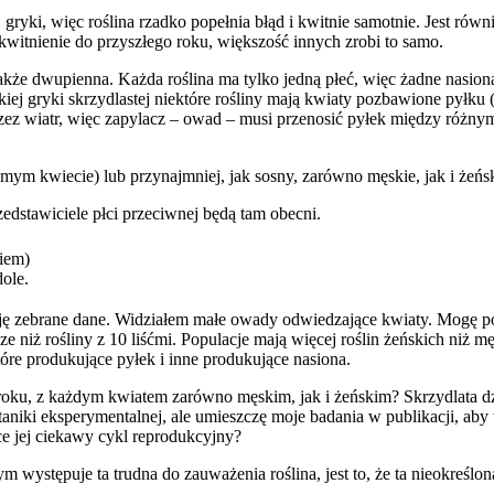
j gryki, więc roślina rzadko popełnia błąd i kwitnie samotnie. Jest r
 kwitnienie do przyszłego roku, większość innych zrobi to samo.
także dwupienna. Każda roślina ma tylko jedną płeć, więc żadne nasiona
j gryki skrzydlastej niektóre rośliny mają kwiaty pozbawione pyłku (s
 przez wiatr, więc zapylacz – owad – musi przenosić pyłek między różn
mym kwiecie) lub przynajmniej, jak sosny, zarówno męskie, jak i żeński
zedstawiciele płci przeciwnej będą tam obecni.
kiem)
ole.
uję zebrane dane. Widziałem małe owady odwiedzające kwiaty. Mogę powi
rsze niż rośliny z 10 liśćmi. Populacje mają więcej roślin żeńskich niż 
re produkujące pyłek i inne produkujące nasiona.
 roku, z każdym kwiatem zarówno męskim, jak i żeńskim? Skrzydlata 
aniki eksperymentalnej, ale umieszczę moje badania w publikacji, aby
yce jej ciekawy cykl reprodukcyjny?
ystępuje ta trudna do zauważenia roślina, jest to, że ta nieokreślona