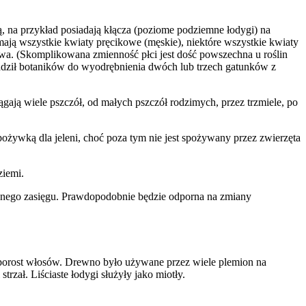
ą, na przykład posiadają kłącza (poziome podziemne łodygi) na
 mają wszystkie kwiaty pręcikowe (męskie), niektóre wszystkie kwiaty
ikowa. (Skomplikowana zmienność płci jest dość powszechna u roślin
wadził botaników do wyodrębnienia dwóch lub trzech gatunków z
iągają wiele pszczół, od małych pszczół rodzimych, przez trzmiele, po
pożywką dla jeleni, choć poza tym nie jest spożywany przez zwierzęta
ziemi.
cyjnego zasięgu. Prawdopodobnie będzie odporna na zmiany
porost włosów. Drewno było używane przez wiele plemion na
zał. Liściaste łodygi służyły jako miotły.