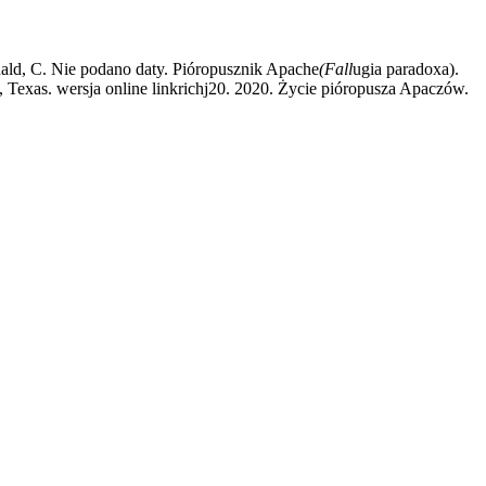
ald, C. Nie podano daty. Pióropusznik Apache
(Fall
ugia paradoxa).
 Texas. wersja online linkrichj20. 2020. Życie pióropusza Apaczów.