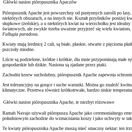
Główki nasion pióropusznika Apaczów
Pióropusznik Apache jest powszechny od pustynnych zarośli po lasy,
niektórych obszarach, a na innych nie. Kształt przylistków poniżej 
słupkowe (żeńskie), a u niektórych kwiat na wierzchołku jest idealny
światowych, ale zwykle trzeba uważnie przyjrzeć się wielu kwiatom
Fallugia paradoxa
.
Kwiaty mają średnicę 2 cali, są białe, płaskie, otwarte z pięcioma pł
pszczoły miodne.
Liście są podzielone, krótkie i krótkie, dla mnie przypominają małe
gospodarskie lub dzikie. Nasiona są zjadane przez ptaki.
Zachodni krzew sucholubny, pióropusznik Apache zapewnia schronieni
Jest tolerancyjny na gorące i suche warunki. Można go znaleźć kwit
klimatyczne. Przetrwa również krótkotrwałe, bardzo niskie temperatu
Główki nasion pióropusznika Apache, te niezbyt różowawe
Ramah Navajo używali pióropusza Apache jako ceremonialnego emem
południowym zachodzie do wzmacniania koszy i jako uchwyty w takich 
Te kwiaty pióropusznika Apache muszą mieć smaczny nektar: ten trz