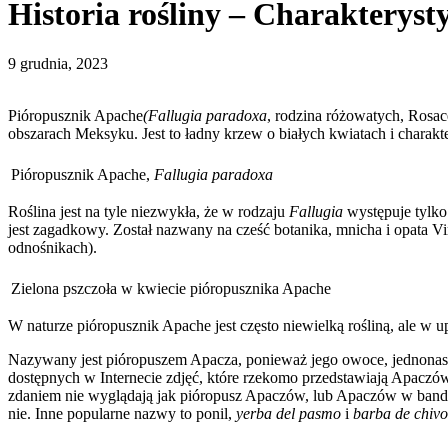
Historia rośliny – Charakterys
9 grudnia, 2023
Pióropusznik Apache
(Fallugia paradoxa
, rodzina różowatych, Rosac
obszarach Meksyku. Jest to ładny krzew o białych kwiatach i char
Pióropusznik Apache,
Fallugia paradoxa
Roślina jest na tyle niezwykła, że w rodzaju
Fallugia
występuje tylko
jest zagadkowy. Został nazwany na cześć botanika, mnicha i opata Vi
odnośnikach).
Zielona pszczoła w kwiecie pióropusznika Apache
W naturze pióropusznik Apache jest często niewielką rośliną, ale w 
Nazywany jest pióropuszem Apacza, ponieważ jego owoce, jednonasi
dostępnych w Internecie zdjęć, które rzekomo przedstawiają Apaczów
zdaniem nie wyglądają jak pióropusz Apaczów, lub Apaczów w banda
nie. Inne popularne nazwy to ponil,
yerba del pasmo
i
barba de chivo