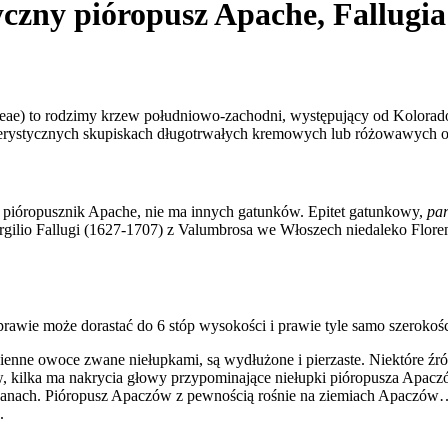
tyczny pióropusz Apache, Fallugi
eae) to rodzimy krzew południowo-zachodni, występujący od Kolorado i
akterystycznych skupiskach długotrwałych kremowych lub różowawych
 pióropusznik Apache, nie ma innych gatunków. Epitet gatunkowy,
pa
rgilio Fallugi (1627-1707) z Valumbrosa we Włoszech niedaleko Floren
uprawie może dorastać do 6 stóp wysokości i prawie tyle samo szerokoś
enne owoce zwane niełupkami, są wydłużone i pierzaste. Niektóre źr
, kilka ma nakrycia głowy przypominające niełupki pióropusza Apaczó
nach. Pióropusz Apaczów z pewnością rośnie na ziemiach Apaczów… i
.