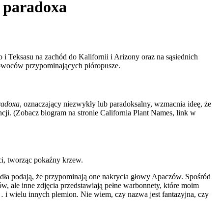
a paradoxa
 Teksasu na zachód do Kalifornii i Arizony oraz na sąsiednich
 owoców przypominających pióropusze.
radoxa
, oznaczający niezwykły lub paradoksalny, wzmacnia ideę, że
cji. (Zobacz biogram na stronie California Plant Names, link w
ci, tworząc pokaźny krzew.
ódła podają, że przypominają one nakrycia głowy Apaczów. Spośród
w, ale inne zdjęcia przedstawiają pełne warbonnety, które moim
 wielu innych plemion. Nie wiem, czy nazwa jest fantazyjna, czy