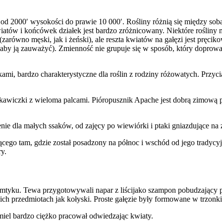
 od 2000′ wysokości do prawie 10 000′. Rośliny różnią się między sob
kwiatów i końcówek działek jest bardzo zróżnicowany. Niektóre rośliny
 (zarówno męski, jak i żeński), ale reszta kwiatów na gałęzi jest pręc
, aby ją zauważyć). Zmienność nie grupuje się w sposób, który dopro
atkami, bardzo charakterystyczne dla roślin z rodziny różowatych. Przyc
 rękawiczki z wieloma palcami. Pióropusznik Apache jest dobrą zimową 
e dla małych ssaków, od zajęcy po wiewiórki i ptaki gniazdujące na 
nącego tam, gdzie został posadzony na północ i wschód od jego trady
ry.
tyku. Tewa przygotowywali napar z liścijako szampon pobudzający 
przedmiotach jak kołyski. Proste gałęzie były formowane w trzonki str
miel bardzo ciężko pracował odwiedzając kwiaty.