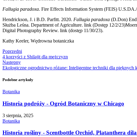
Fallugia paradoxa
. Fire Effects Information System (FEIS) U.S.DA./
Hendrickson, J. i B.D. Parfitt. 2020.
Fallugia paradoxa
(D.Don) Endli
Służba Leśna. Department of Agriculture. link (Dostęp 12/2/23)Moer
Digital Photography Review. link (dostęp 11/30/23).
Kathy Keeler, Wędrowna botaniczka
Poprzedni
4 korzyści z Shilajit dla mężczyzn
Następny
Ekologiczne ogrodnictwo różane: Inteligentne techniki dla pięknych
Podobne artykuły
Botanika
Historia podróży - Ogród Botaniczny w Chicago
3 sierpnia, 2025
Botanika
Historia rośliny - Scentbottle Orchid, Platanthera dila