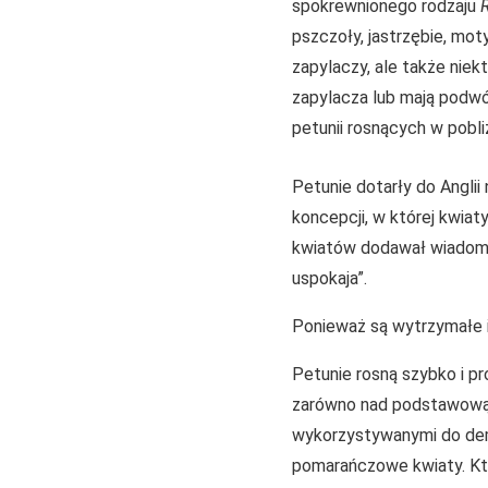
spokrewnionego rodzaju
R
pszczoły, jastrzębie, moty
zapylaczy, ale także niek
zapylacza lub mają podwó
petunii rosnących w pobli
Petunie dotarły do Anglii
koncepcji, w której kwiat
kwiatów dodawał wiadomoś
uspokaja”.
Ponieważ są wytrzymałe i
Petunie rosną szybko i pr
zarówno nad podstawową b
wykorzystywanymi do dem
pomarańczowe kwiaty. Któ