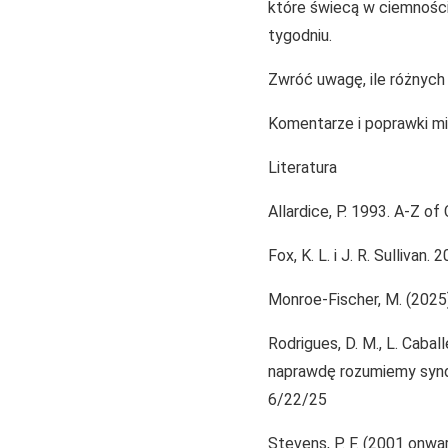
które świecą w ciemności 
tygodniu.
Zwróć uwagę, ile różnych
Komentarze i poprawki mi
Literatura
Allardice, P. 1993. A-Z o
Fox, K. L. i J. R. Sullivan. 
Monroe-Fischer, M. (2025)
Rodrigues, D. M., L. Caball
naprawdę rozumiemy synd
6/22/25
Stevens, P. F. (2001 onwa