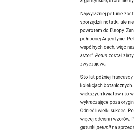
argentyńskie, które nie h
Najwyraźniej petunie zos
sporządzili notatki, ale n
powrotem do Europy. Zano
północnej Argentynie. Pet
wspólnych cech, więc nazw
aster”.
Petun
został zlat
zwyczajową.
Sto lat później francuscy 
kolekcjach botanicznych.
większych kwiatów i to wł
wykraczające poza orygina
Odnieśli wielki sukces. P
więcej odcieni i wzorów.
gatunki
petunii
na sprzeda