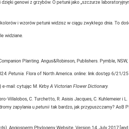
dzięki genowi z grzybów. O petunii jako „szczurze laboratoryjn
 kolorów i wzorów petunii widzisz w ciągu zwykłego dnia. To do
le widziane.
f Companion Planting. Angus&Robinson, Publishers. Pymble, NSW, 
2024.
Petunia.
Flora of North America. online: link dostęp 6/21/25
 e-mail: cytując M. Kirby
A Victorian Flower Dictionary.
ero-Villalobos, C. Turchetto, R. Asisis Jacques, C. Kuhlemeier i L. 
romy zapylania u
petunii
tak bardzo, jak przypuszczamy? AoB Pla
rds). Angiosperm Phylogeny Website. Version 14, July 2017 [and