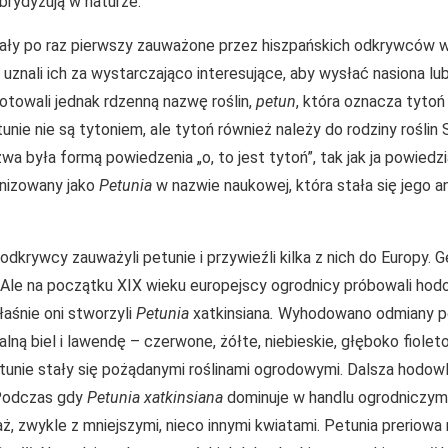
ybrydyzują w naturze.
tały po raz pierwszy zauważone przez hiszpańskich odkrywców w
ie uznali ich za wystarczająco interesujące, aby wysłać nasiona lu
towali jednak rdzenną nazwę roślin,
petun
, która oznacza tytoń
unie nie są tytoniem, ale tytoń również należy do rodziny roślin 
a była formą powiedzenia „o, to jest tytoń”, tak jak ja powiedzia
ynizowany jako
Petunia
w nazwie naukowej, która stała się jego a
odkrywcy zauważyli petunie i przywieźli kilka z nich do Europy. 
 Ale na początku XIX wieku europejscy ogrodnicy próbowali hod
aśnie oni stworzyli
Petunia
xatkinsiana
.
Wyhodowano odmiany po
lną biel i lawendę – czerwone, żółte, niebieskie, głęboko fiole
etunie stały się pożądanymi roślinami ogrodowymi. Dalsza hodow
 Podczas gdy
Petunia
xatkinsiana
dominuje w handlu ogrodniczym,
ż, zwykle z mniejszymi, nieco innymi kwiatami. Petunia preriowa 