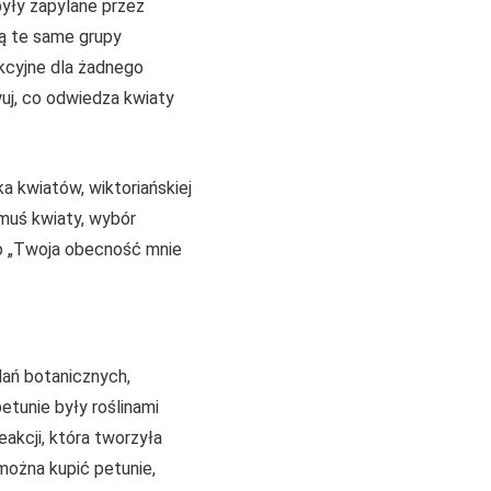
yły zapylane przez
ają te same grupy
akcyjne dla żadnego
wuj, co odwiedza kwiaty
ka kwiatów, wiktoriańskiej
omuś kwiaty, wybór
ko „Twoja obecność mnie
dań botanicznych,
etunie były roślinami
reakcji, która tworzyła
można kupić petunie,