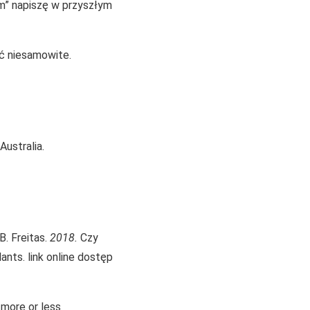
ym” napiszę w przyszłym
ść niesamowite.
Australia.
B. Freitas.
2018.
Czy
nts. link online dostęp
 more or less