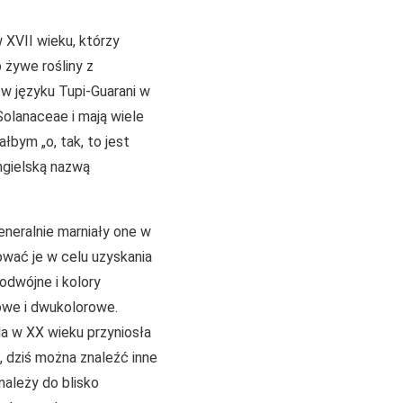
 XVII wieku, którzy
b żywe rośliny z
 w języku Tupi-Guarani w
Solanaceae i mają wiele
łbym „o, tak, to jest
ngielską nazwą
Generalnie marniały one w
ować je w celu uzyskania
dwójne i kolory
towe i dwukolorowe.
la w XX wieku przyniosła
 dziś można znaleźć inne
należy do blisko