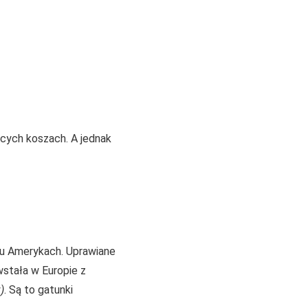
ących koszach. A jednak
bu Amerykach. Uprawiane
wstała w Europie z
y
)
. Są to gatunki