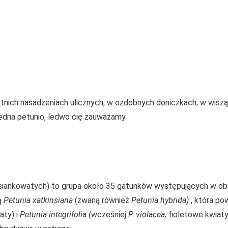
etnich nasadzeniach ulicznych, w ozdobnych doniczkach, w wisz
edna petunio, ledwo cię zauważamy.
psiankowatych) to grupa około 35 gatunków występujących w o
ą
Petunia
xatkinsiana
(zwaną również
Petunia hybrida)
, która po
aty) i
Petunia integrifolia (
wcześniej
P. violacea,
fioletowe kwiat