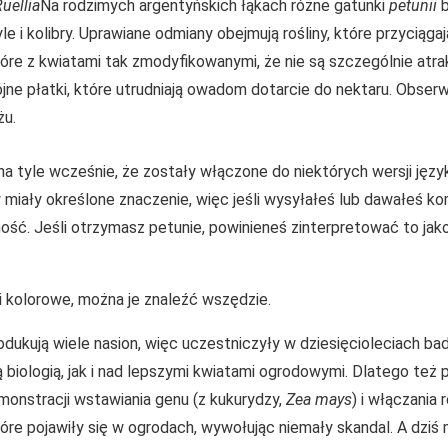
uellia
Na rodzimych argentyńskich łąkach różne gatunki
petunii
b
le i kolibry. Uprawiane odmiany obejmują rośliny, które przyciąg
tóre z kwiatami tak zmodyfikowanymi, że nie są szczególnie atr
jne płatki, które utrudniają owadom dotarcie do nektaru. Obser
żu.
 na tyle wcześnie, że zostały włączone do niektórych wersji języ
y miały określone znaczenie, więc jeśli wysyłałeś lub dawałeś k
ć. Jeśli otrzymasz petunie, powinieneś zinterpretować to ja
 kolorowe, można je znaleźć wszędzie.
odukują wiele nasion, więc uczestniczyły w dziesięcioleciach ba
iologią, jak i nad lepszymi kwiatami ogrodowymi. Dlatego też p
onstracji wstawiania genu (z kukurydzy,
Zea mays
) i włączania 
re pojawiły się w ogrodach, wywołując niemały skandal. A dziś 