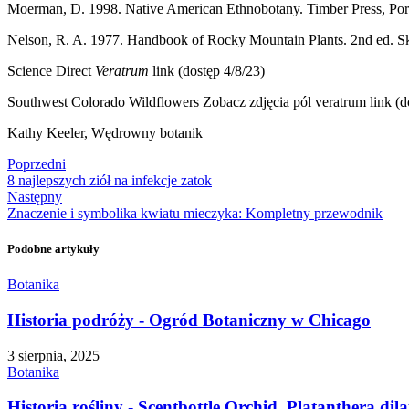
Moerman, D. 1998. Native American Ethnobotany. Timber Press, Port
Nelson, R. A. 1977. Handbook of Rocky Mountain Plants. 2nd ed. Sky
Science Direct
Veratrum
link (dostęp 4/8/23)
Southwest Colorado Wildflowers Zobacz zdjęcia pól veratrum link (d
Kathy Keeler, Wędrowny botanik
Poprzedni
8 najlepszych ziół na infekcje zatok
Następny
Znaczenie i symbolika kwiatu mieczyka: Kompletny przewodnik
Podobne artykuły
Botanika
Historia podróży - Ogród Botaniczny w Chicago
3 sierpnia, 2025
Botanika
Historia rośliny - Scentbottle Orchid, Platanthera dila