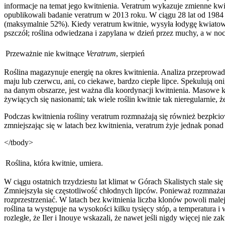
informacje na temat jego kwitnienia. Veratrum wykazuje zmienne kwitn
opublikowali badanie veratrum w 2013 roku. W ciągu 28 lat od 1984 d
(maksymalnie 52%). Kiedy veratrum kwitnie, wysyła łodygę kwiatową,
pszczół; roślina odwiedzana i zapylana w dzień przez muchy, a w no
Przeważnie nie kwitnące
Veratrum
, sierpień
Roślina magazynuje energię na okres kwitnienia. Analiza przeprowadz
maju lub czerwcu, ani, co ciekawe, bardzo ciepłe lipce. Spekulują on
na danym obszarze, jest ważna dla koordynacji kwitnienia. Masowe kwi
żywiących się nasionami; tak wiele roślin kwitnie tak nieregularnie, ż
Podczas kwitnienia rośliny veratrum rozmnażają się również bezpłcio
zmniejszając się w latach bez kwitnienia, veratrum żyje jednak pona
</tbody>
Roślina, która kwitnie, umiera.
W ciągu ostatnich trzydziestu lat klimat w Górach Skalistych stale si
Zmniejszyła się częstotliwość chłodnych lipców. Ponieważ rozmnażani
rozprzestrzeniać. W latach bez kwitnienia liczba klonów powoli mal
roślina ta występuje na wysokości kilku tysięcy stóp, a temperatura 
rozległe, że Iler i Inouye wskazali, że nawet jeśli nigdy więcej nie z