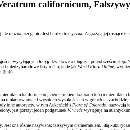
 Veratrum californicum, Fałszywy
órej nie można przegapić. Jest bardzo toksyczna. Zagrażają jej rosnące 
długości i wysyłających łodygi kwiatowe o długości ponad sześciu stóp.
ca
i międzynarodowe listy roślin, takie jak
World Flora Online
, wymien
(link).
miernikiem kalifornijskim, ciemiernikiem kolorado lub ciemiernikie
 na umiarkowanych i wysokich wysokościach w górach na zachodzie, z l
gdy inne autorytety, w tym Ackerfield’s
Flora of Colorado
, nazywają j
ielony, jest gorszy: jeden podgatunek
V. viride
występuje na atlantycki
y. Jest ona różnie nazywana: fałszywym ciemiernikiem, lilią kukurydzi