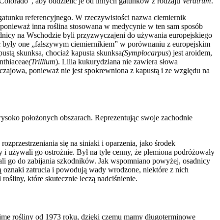
„Colorado”, aby oddzielić je od innych gatunków z rodzaju
Veratrum
.
 gatunku referencyjnego. W rzeczywistości nazwa ciemiernik
, ponieważ inna roślina stosowana w medycynie w ten sam sposób
sadnicy na Wschodzie byli przyzwyczajeni do używania europejskiego
c były one „fałszywym ciemiernikiem” w porównaniu z europejskim
apustą skunksa, chociaż kapusta skunksa
(Symplocarpus
) jest aroidem,
anthiaceae
(Trillium
). Lilia kukurydziana nie zawiera słowa
czajowa, ponieważ nie jest spokrewniona z kapustą i ze względu na
h, wysoko położonych obszarach. Reprezentując swoje zachodnie
zprzestrzeniania się na siniaki i oparzenia, jako środek
y i używali go ostrożnie. Był na tyle cenny, że plemiona podróżowały
ywali go do zabijania szkodników. Jak wspomniano powyżej, osadnicy
ją oznaki zatrucia i powodują wady wrodzone, niektóre z nich
ośliny, które skutecznie leczą nadciśnienie.
zime rośliny od 1973 roku, dzięki czemu mamy długoterminowe