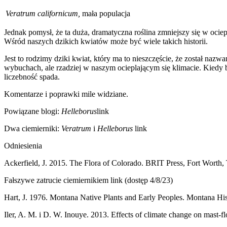
Veratrum californicum,
mała populacja
Jednak pomysł, że ta duża, dramatyczna roślina zmniejszy się w ocie
Wśród naszych dzikich kwiatów może być wiele takich historii.
Jest to rodzimy dziki kwiat, który ma to nieszczęście, że został nazw
wybuchach, ale rzadziej w naszym ocieplającym się klimacie. Kiedy bę
liczebność spada.
Komentarze i poprawki mile widziane.
Powiązane blogi:
Helleborus
link
Dwa ciemierniki:
Veratrum
i
Helleborus
link
Odniesienia
Ackerfield, J. 2015. The Flora of Colorado. BRIT Press, Fort Worth,
Fałszywe zatrucie ciemiernikiem link (dostęp 4/8/23)
Hart, J. 1976. Montana Native Plants and Early Peoples. Montana Hist
Iler, A. M. i D. W. Inouye. 2013. Effects of climate change on mast-