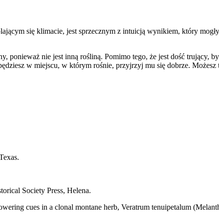
plającym się klimacie, jest sprzecznym z intuicją wynikiem, który mog
any, ponieważ nie jest inną rośliną. Pomimo tego, że jest dość trujący,
dziesz w miejscu, w którym rośnie, przyjrzyj mu się dobrze. Możesz też
 Texas.
orical Society Press, Helena.
flowering cues in a clonal montane herb, Veratrum tenuipetalum (Melant