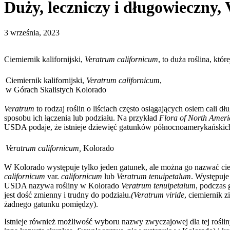
Duży, leczniczy i długowieczny,
3 września, 2023
Ciemiernik kalifornijski,
Veratrum californicum
, to duża roślina, kt
Ciemiernik kalifornijski,
Veratrum californicum
,
w Górach Skalistych Kolorado
Veratrum
to rodzaj roślin o liściach często osiągających osiem cali 
sposobu ich łączenia lub podziału. Na przykład
Flora of North Ameri
USDA podaje, że istnieje dziewięć gatunków północnoamerykańskich 
Veratrum californicum,
Kolorado
W Kolorado występuje tylko jeden gatunek, ale można go nazwać cie
californicum
var.
californicum
lub
Veratrum tenuipetalum
. Występuje
USDA nazywa rośliny w Kolorado
Veratrum tenuipetalum
, podczas 
jest dość zmienny i trudny do podziału.
(Veratrum viride
, ciemiernik z
żadnego gatunku pomiędzy).
Istnieje również możliwość wyboru nazwy zwyczajowej dla tej roślin