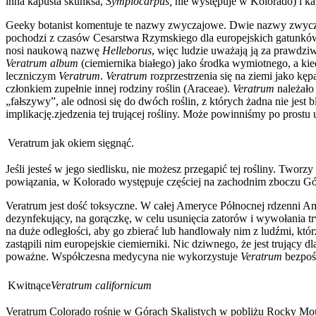
inna kapusta skunksa,
Symplocarpus,
nie występuje w Kolorado) i ka
Geeky botanist komentuje te nazwy zwyczajowe. Dwie nazwy zwyczajowe
pochodzi z czasów Cesarstwa Rzymskiego dla europejskich gatunk
nosi naukową nazwę
Helleborus
, więc ludzie uważają ją za prawdzi
Veratrum album
(ciemiernika białego) jako środka wymiotnego, a kie
leczniczym
Veratrum
.
Veratrum
rozprzestrzenia się na ziemi jako kę
członkiem zupełnie innej rodziny roślin (Araceae).
Veratrum
należało 
„fałszywy”, ale odnosi się do dwóch roślin, z których żadna nie jest
implikację.zjedzenia tej trującej rośliny. Może powinniśmy po prost
Veratrum jak okiem sięgnąć.
Jeśli jesteś w jego siedlisku, nie możesz przegapić tej rośliny. Tw
powiązania, w Kolorado występuje częściej na zachodnim zboczu Gór
Veratrum jest dość toksyczne. W całej Ameryce Północnej rdzenni Amer
dezynfekujący, na gorączkę, w celu usunięcia zatorów i wywołania trw
na duże odległości, aby go zbierać lub handlowały nim z ludźmi, kt
zastąpili nim europejskie ciemierniki. Nic dziwnego, że jest trujący
poważne. Współczesna medycyna nie wykorzystuje
Veratrum
bezpośr
Kwitnące
Veratrum californicum
Veratrum Colorado rośnie w Górach Skalistych w pobliżu Rocky Mou