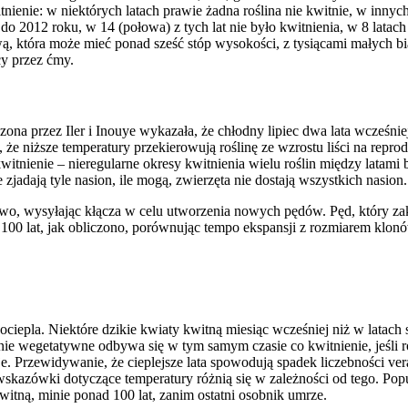
ienie: w niektórych latach prawie żadna roślina nie kwitnie, w innych 
o 2012 roku, w 14 (połowa) z tych lat nie było kwitnienia, w 8 latach
 która może mieć ponad sześć stóp wysokości, z tysiącami małych biał
cy przez ćmy.
ona przez Iler i Inouye wykazała, że chłodny lipiec dwa lata wcześniej
i, że niższe temperatury przekierowują roślinę ze wzrostu liści na re
tnienie – nieregularne okresy kwitnienia wielu roślin między latami b
e zjadają tyle nasion, ile mogą, zwierzęta nie dostają wszystkich nasion.
wo, wysyłając kłącza w celu utworzenia nowych pędów. Pęd, który zakw
d 100 lat, jak obliczono, porównując tempo ekspansji z rozmiarem klon
ę ociepla. Niektóre dzikie kwiaty kwitną miesiąc wcześniej niż w latach 
e wegetatywne odbywa się w tym samym czasie co kwitnienie, jeśli roś
eje. Przewidywanie, że cieplejsze lata spowodują spadek liczebności v
i wskazówki dotyczące temperatury różnią się w zależności od tego. Po
akwitną, minie ponad 100 lat, zanim ostatni osobnik umrze.