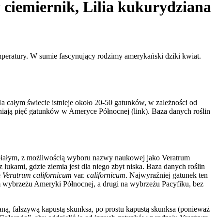
 ciemiernik, Lilia kukurydziana
temperatury. W sumie fascynujący rodzimy amerykański dziki kwiat.
 Na całym świecie istnieje około 20-50 gatunków, w zależności od
iają pięć gatunków w Ameryce Północnej (link). Baza danych roślin
m białym, z możliwością wyboru nazwy naukowej jako Veratrum
ukami, gdzie ziemia jest dla niego zbyt niska. Baza danych roślin
e
Veratrum californicum
var.
californicum
. Najwyraźniej gatunek ten
m wybrzeżu Ameryki Północnej, a drugi na wybrzeżu Pacyfiku, bez
aną, fałszywą kapustą skunksa, po prostu kapustą skunksa (ponieważ