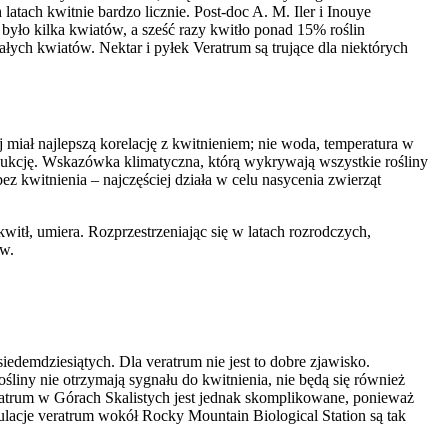
latach kwitnie bardzo licznie. Post-doc A. M. Iler i Inouye
 było kilka kwiatów, a sześć razy kwitło ponad 15% roślin
ych kwiatów. Nektar i pyłek Veratrum są trujące dla niektórych
 miał najlepszą korelację z kwitnieniem; nie woda, temperatura w
produkcję. Wskazówka klimatyczna, którą wykrywają wszystkie rośliny
ez kwitnienia – najczęściej działa w celu nasycenia zwierząt
itł, umiera. Rozprzestrzeniając się w latach rozrodczych,
ów.
siedemdziesiątych. Dla veratrum nie jest to dobre zjawisko.
liny nie otrzymają sygnału do kwitnienia, nie będą się również
eratrum w Górach Skalistych jest jednak skomplikowane, ponieważ
pulacje veratrum wokół Rocky Mountain Biological Station są tak