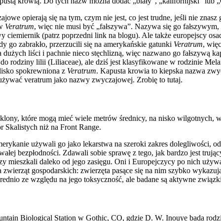
pustą krowią. Do tych nazw można dodać „biały”, „kalifornijski” lub 
 opierają się na tym, czym nie jest, co jest trudne, jeśli nie znasz
ów
Veratrum
, więc nie musi być „fałszywa”. Nazywa się go fałszywym
wy ciemiernik (patrz poprzedni link na blogu). Ale także europejscy o
dy go zabrakło, przerzucili się na amerykańskie gatunki
Veratrum
, wię
pa dużych liści i pachnie nieco stęchlizną, więc nazwano go fałszywą k
do rodziny lilii (Liliaceae), ale dziś jest klasyfikowane w rodzinie Mel
 blisko spokrewniona z
Veratrum
. Kapusta krowia to kiepska nazwa zwy
u używać veratrum jako nazwy zwyczajowej. Zrobię to tutaj.
orzy klony, które mogą mieć wiele metrów średnicy, na nisko wilgotnyc
 Skalistych niż na Front Range.
ykanie używali go jako lekarstwa na szeroki zakres dolegliwości, od ro
ałej bezpłodności. Zdawali sobie sprawę z tego, jak bardzo jest trując
órzy mieszkali daleko od jego zasięgu. Oni i Europejczycy po nich uż
 dla zwierząt gospodarskich: zwierzęta pasące się na nim szybko wykazu
ednio ze względu na jego toksyczność, ale badane są aktywne związki r
ntain Biological Station w Gothic, CO, gdzie D. W. Inouye bada rod