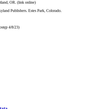
land, OR. (link online)
land Publishers. Estes Park, Colorado.
ostęp 4/8/23)
tata