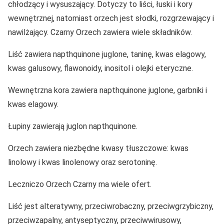
chłodzący i wysuszający. Dotyczy to liści, łuski i kory
wewnętrznej, natomiast orzech jest słodki, rozgrzewający i
nawilżający. Czarny Orzech zawiera wiele składników.
Liść zawiera napthquinone juglone, taninę, kwas elagowy,
kwas galusowy, flawonoidy, inositol i olejki eteryczne.
Wewnętrzna kora zawiera napthquinone juglone, garbniki i
kwas elagowy.
Łupiny zawierają juglon napthquinone.
Orzech zawiera niezbędne kwasy tłuszczowe: kwas
linolowy i kwas linolenowy oraz serotoninę.
Leczniczo Orzech Czarny ma wiele ofert.
Liść jest alteratywny, przeciwrobaczny, przeciwgrzybiczny,
przeciwzapalny, antyseptyczny, przeciwwirusowy,