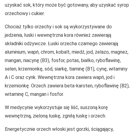
uzyskać sok, który może być gotowany, aby uzyskać syrop
orzechowy i cukier.
Chociaż tylko orzechy i sok są wykorzystywane do
jedzenia, łuski i wewnętrzna kora również zawierają
składniki odżywcze. Łuski orzecha czarnego zawierają
aluminium, wapń, chrom, kobalt, miedź, jod, żelazo, magnez,
mangan, niacynę (B3), fosfor, potas, białko, ryboflawinę,
selen, krzemionkę, sód, siarkę, tiaminę (B1), cynę, witaminy
A i C oraz cynk. Wewnętrzna kora zawiera wapń, jod i
krzemionkę. Orzech zawiera beta-karoten, ryboflawinę (B2),
witaminę C, mangan i fosfor.
W medycynie wykorzystuje się liść, suszoną korę
wewnętrzną, zieloną łuskę, zgniłą łuskę i orzech.
Energetycznie orzech włoski jest gorzki, ściągający,