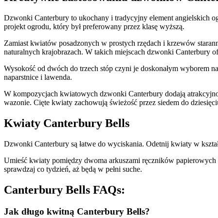
Dzwonki Canterbury to ukochany i tradycyjny element angielskich o
projekt ogrodu, który był preferowany przez klasę wyższą.
Zamiast kwiatów posadzonych w prostych rzędach i krzewów starannie
naturalnych krajobrazach. W takich miejscach dzwonki Canterbury o
Wysokość od dwóch do trzech stóp czyni je doskonałym wyborem na śr
naparstnice i lawenda.
W kompozycjach kwiatowych dzwonki Canterbury dodają atrakcyjności
wazonie. Cięte kwiaty zachowują świeżość przez siedem do dziesięciu
Kwiaty Canterbury Bells
Dzwonki Canterbury są łatwe do wyciskania. Odetnij kwiaty w kształc
Umieść kwiaty pomiędzy dwoma arkuszami ręczników papierowych i nad
sprawdzaj co tydzień, aż będą w pełni suche.
Canterbury Bells FAQs:
Jak długo kwitną Canterbury Bells?