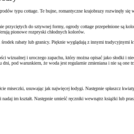
grodów typu cottage. Te bujne, romantyczne krajobrazy rozwinęły się
 przyciętych do sztywnej formy, ogrody cottage przepełnione są kolo
ferują pionowe rozpryski chłodnych kolorów.
odek rabaty lub granicy. Pięknie wyglądają z innymi tradycyjnymi kw
 wizualnej i uroczego zapachu, który można opisać jako słodki i nie
 dni, pod warunkiem, że woda jest regularnie zmieniana i nie są one t
ie miseczki, usuwając jak najwięcej łodygi. Następnie spłaszcz kwiat
aj im kształt. Następnie umieść ręczniki wewnątrz książki lub prasy