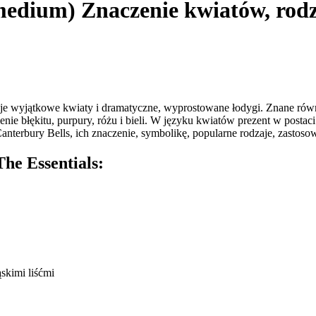
edium) Znaczenie kwiatów, rodza
e wyjątkowe kwiaty i dramatyczne, wyprostowane łodygi. Znane równi
enie błękitu, purpury, różu i bieli. W języku kwiatów prezent w pos
nterbury Bells, ich znaczenie, symbolikę, popularne rodzaje, zastos
he Essentials:
skimi liśćmi