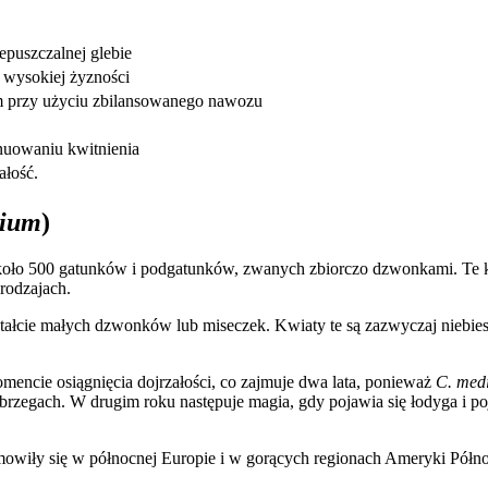
puszczalnej glebie
o wysokiej żyzności
m przy użyciu zbilansowanego nawozu
uowaniu kwitnienia
ałość.
dium
)
około 500 gatunków i podgatunków, zwanych zbiorczo dzwonkami. Te kw
rodzajach.
ałcie małych dzwonków lub miseczek. Kwiaty te są zazwyczaj niebiesk
omencie osiągnięcia dojrzałości, co zajmuje dwa lata, ponieważ
C. med
 brzegach. W drugim roku następuje magia, gdy pojawia się łodyga i po
mowiły się w północnej Europie i w gorących regionach Ameryki Półno