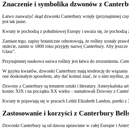
Znaczenie i symbolika dzwonów z Canter
Łatwo zauważyć skąd dzwonki Canterbury wzięły (przynajmniej częś
jest tak jasne.
Kwiaty te pochodzą z południowej Europy i uważa się, że pochodzą z 
Zamiast tego, zapisy botaniczne odnotowują, że rośliny zostały pr
stulecie, zanim w 1800 roku przyjęły nazwę Canterbury. Aby jeszcze
Glass”.
Przynajmniej naukowa nazwa rośliny jest łatwa do zrozumienia.
Cam
W języku kwiatów, dzwonki Canterbury mają tendencję do wiązania 
one doskonałym sposobem, aby dać komuś znać, że o nim myślisz, po
Dzwony z Canterbury są tematem sztuki i literatury. Amerykańska arty
koniec XIX i na początku XX wieku – namalowali Dzwony z Canterbur
Kwiaty te pojawiają się w pracach Letitii Elizabeth Landon, poetki
Zastosowanie i korzyści z Canterbury Bell
Dzwonki Canterbury są od dawna uprawiane w całej Europie i Ameryce