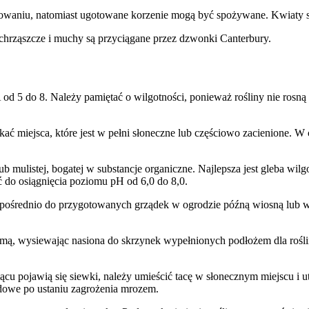
waniu, natomiast ugotowane korzenie mogą być spożywane. Kwiaty są
chrząszcze i muchy są przyciągane przez dzwonki Canterbury.
 5 do 8. Należy pamiętać o wilgotności, ponieważ rośliny nie rosną
ć miejsca, które jest w pełni słoneczne lub częściowo zacienione. W 
lub mulistej, bogatej w substancje organiczne. Najlepsza jest gleba wil
 do osiągnięcia poziomu pH od 6,0 do 8,0.
ośrednio do przygotowanych grządek w ogrodzie późną wiosną lub wc
ą, wysiewając nasiona do skrzynek wypełnionych podłożem dla roślin
cu pojawią się siewki, należy umieścić tacę w słonecznym miejscu i 
odowe po ustaniu zagrożenia mrozem.