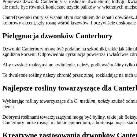
Ponieważ dzwonki Canterbury są roślinami dwuletnimi, łodygi i kwia
ale może być również konieczne użycie palików w wietrznych miejsc
CanteDzwonki rbury są wspaniałym dodatkiem do rabat i obwódek. Je
kolorowy akcent, gdy rosną wśród krzewów. I oczywiście doskonale n
Pielęgnacja dzwonków Canterbury
Dzwonki Canterbury mogą być podatne na szkodniki, takie jak ślimak
zgnilizna korzeni. Odpowiednia cyrkulacja powietrza i właściwie 
Aby uzyskać maksymalne kwitnienie, należy podlewać rośliny tylko ty
Te dwuletnie rośliny należy chronić przez zimę, rozkładając na nich u
Najlepsze rośliny towarzyszące dla Canter
Wybierając rośliny towarzyszące dla
C. medium, należy
szukać odmian
cienia.
Dobrymi roślinami towarzyszącymi mogą być byliny, takie jak floksy
Canterbury może rosnąć malutkie epimedium, a hortensja pnąca stanow
Kreatywne zastosowania dzwonków Cante