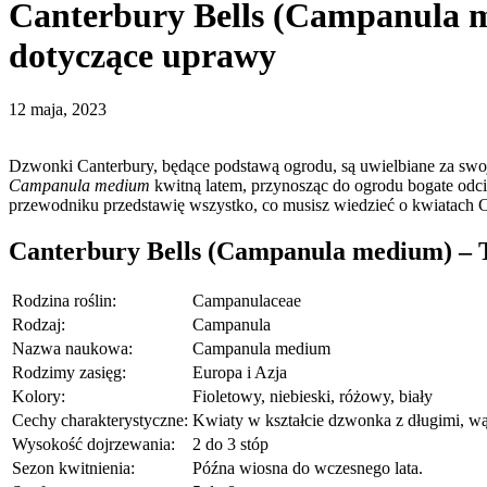
Canterbury Bells (Campanula m
dotyczące uprawy
12 maja, 2023
Dzwonki Canterbury, będące podstawą ogrodu, są uwielbiane za swoj
Campanula medium
kwitną latem, przynosząc do ogrodu bogate odci
przewodniku przedstawię wszystko, co musisz wiedzieć o kwiatach Ca
Canterbury Bells (Campanula medium) – T
Rodzina roślin:
Campanulaceae
Rodzaj:
Campanula
Nazwa naukowa:
Campanula medium
Rodzimy zasięg:
Europa i Azja
Kolory:
Fioletowy, niebieski, różowy, biały
Cechy charakterystyczne:
Kwiaty w kształcie dzwonka z długimi, wą
Wysokość dojrzewania:
2 do 3 stóp
Sezon kwitnienia:
Późna wiosna do wczesnego lata.