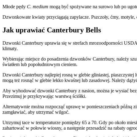
Młode pędy
C. medium
mogą być spożywane na surowo lub po ugoto
Dzwonkowate kwiaty przyciągają zapylacze. Pszczoły, ćmy, motyle, 
Jak uprawiać Canterbury Bells
Dzwonki Canterbury uprawia się w strefach mrozoodporności USDA od
klimaty.
Wybierając miejsce do posadzenia dzwonków Canterbury, należy szuka
światłem lub popołudniowym cieniem.
Dzwonki Canterbury najlepiej rosną w glebie gliniastej, piaszczystej 
mogą też rosnąć w glebie lekko kwaśnej lub zasadowej. Należy dążyć
Aby wyhodować dzwonki Canterbury z nasion, można je wysiać bezp
Przezimuj je przykrywając warstwą ściółki.
Alternatywnie można rozpocząć uprawę w pomieszczeniach późną zim
zamgławiać, aby utrzymać wilgoć.
Utrzymuj tace w temperaturze pomiędzy 65 a 70. Gdy po około miesią
zahartować w połowie wiosny, a następnie przesadzić na rabaty ogr