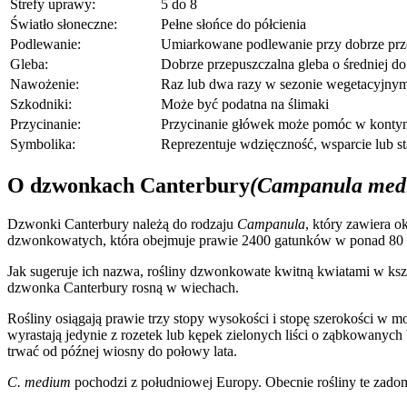
Strefy uprawy:
5 do 8
Światło słoneczne:
Pełne słońce do półcienia
Podlewanie:
Umiarkowane podlewanie przy dobrze prze
Gleba:
Dobrze przepuszczalna gleba o średniej d
Nawożenie:
Raz lub dwa razy w sezonie wegetacyjny
Szkodniki:
Może być podatna na ślimaki
Przycinanie:
Przycinanie główek może pomóc w kontyn
Symbolika:
Reprezentuje wdzięczność, wsparcie lub st
O dzwonkach Canterbury
(Campanula me
Dzwonki Canterbury należą do rodzaju
Campanula
, który zawiera 
dzwonkowatych, która obejmuje prawie 2400 gatunków w ponad 80 
Jak sugeruje ich nazwa, rośliny dzwonkowate kwitną kwiatami w kszt
dzwonka Canterbury rosną w wiechach.
Rośliny osiągają prawie trzy stopy wysokości i stopę szerokości w m
wyrastają jedynie z rozetek lub kępek zielonych liści o ząbkowanych
trwać od późnej wiosny do połowy lata.
C. medium
pochodzi z południowej Europy. Obecnie rośliny te zado