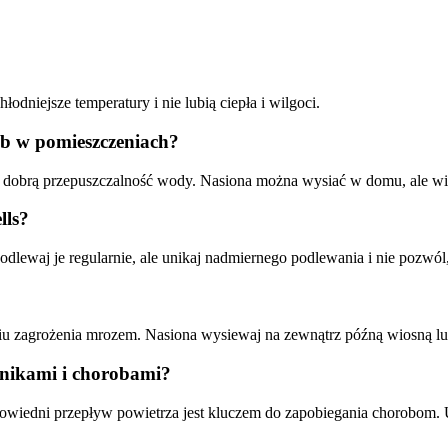
?
odniejsze temperatury i nie lubią ciepła i wilgoci.
ub w pomieszczeniach?
dobrą przepuszczalność wody. Nasiona można wysiać w domu, ale wios
lls?
lewaj je regularnie, ale unikaj nadmiernego podlewania i nie pozwól, 
iu zagrożenia mrozem. Nasiona wysiewaj na zewnątrz późną wiosną l
dnikami i chorobami?
odpowiedni przepływ powietrza jest kluczem do zapobiegania chorobom