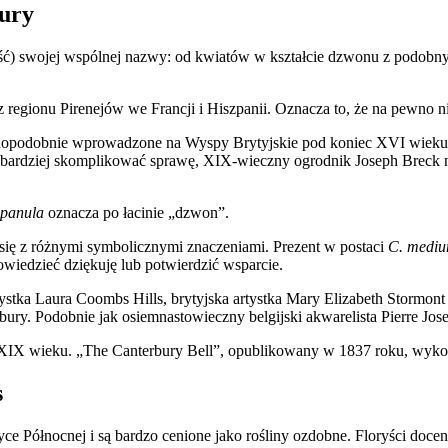
bury
ć) swojej wspólnej nazwy: od kwiatów w kształcie dzwonu z podobnym
regionu Pirenejów we Francji i Hiszpanii. Oznacza to, że na pewno ni
awdopodobnie wprowadzone na Wyspy Brytyjskie pod koniec XVI wieku.
 bardziej skomplikować sprawę, XIX-wieczny ogrodnik Joseph Breck na
panula
oznacza po łacinie „dzwon”.
się z różnymi symbolicznymi znaczeniami. Prezent w postaci
C. medi
wiedzieć dziękuję lub potwierdzić wsparcie.
stka Laura Coombs Hills, brytyjska artystka Mary Elizabeth Stormont i 
y. Podobnie jak osiemnastowieczny belgijski akwarelista Pierre Jos
 z XIX wieku. „The Canterbury Bell”, opublikowany w 1837 roku, wykorz
s
 Północnej i są bardzo cenione jako rośliny ozdobne. Floryści doceni