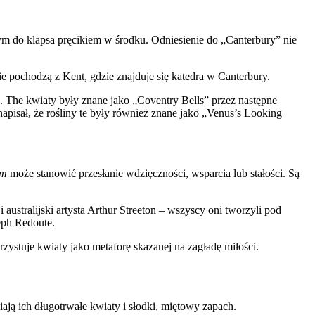
 do klapsa pręcikiem w środku. Odniesienie do „Canterbury” nie
e pochodzą z Kent, gdzie znajduje się katedra w Canterbury.
 The kwiaty były znane jako „Coventry Bells” przez następne
pisał, że rośliny te były również znane jako „Venus’s Looking
um
może stanowić przesłanie wdzięczności, wsparcia lub stałości. Są
australijski artysta Arthur Streeton – wszyscy oni tworzyli pod
eph Redoute.
ystuje kwiaty jako metaforę skazanej na zagładę miłości.
ają ich długotrwałe kwiaty i słodki, miętowy zapach.