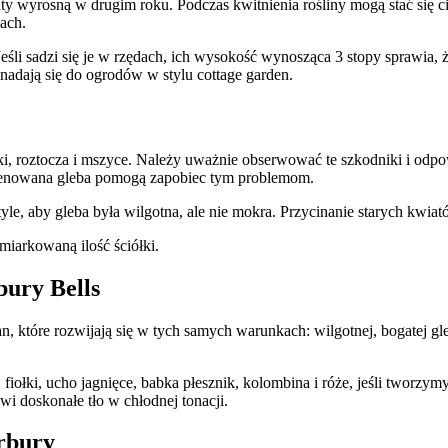
ty wyrosną w drugim roku. Podczas kwitnienia rośliny mogą stać się 
ach.
śli sadzi się je w rzędach, ich wysokość wynosząca 3 stopy sprawia,
adają się do ogrodów w stylu cottage garden.
i, roztocza i mszyce. Należy uważnie obserwować te szkodniki i odpow
zdrenowana gleba pomogą zapobiec tym problemom.
le, aby gleba była wilgotna, ale nie mokra. Przycinanie starych kwia
miarkowaną ilość ściółki.
bury Bells
, które rozwijają się w tych samych warunkach: wilgotnej, bogatej gl
, fiołki, ucho jagnięce, babka płesznik, kolombina i róże, jeśli two
i doskonałe tło w chłodnej tonacji.
rbury