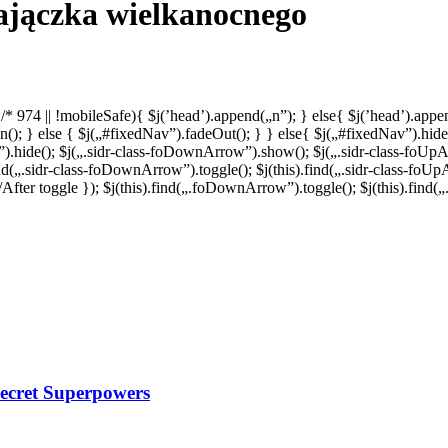
ajączka wielkanocnego
 /*
974 || !mobileSafe){ $j(’head’).append(„n”); } else{ $j(’head’).a
); } else { $j(„#fixedNav”).fadeOut(); } } else{ $j(„#fixedNav”).hide(
ul”).hide(); $j(„.sidr-class-foDownArrow”).show(); $j(„.sidr-class-foUpArr
s).find(„.sidr-class-foDownArrow”).toggle(); $j(this).find(„.sidr-class-
{ //After toggle }); $j(this).find(„.foDownArrow”).toggle(); $j(this).find(
Secret Superpowers