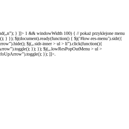
ppend(„n”); } ]]> 1 && windowWidth 100) { // pokaż przyklejone menu
); } }); $j(document).ready(function() { $j(’#low-res-menu’).sidr({
ow”).hide(); $j(„.sidr-inner > ul > li”).click(function(){
foUpArrow”).toggle(); }); }); $j(„.lowResPopOutMenu > ul >
„.foUpArrow”).toggle(); }); ]]>.