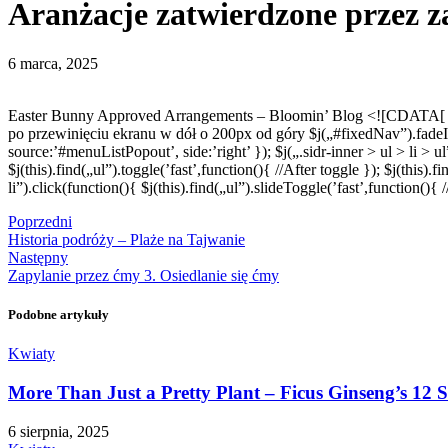
Aranżacje zatwierdzone przez z
6 marca, 2025
Easter Bunny Approved Arrangements – Bloomin’ Blog <![CDATA[
po przewinięciu ekranu w dół o 200px od góry $j(„#fixedNav”).fadeIn(
source:’#menuListPopout’, side:’right’ }); $j(„.sidr-inner > ul > li > 
$j(this).find(„ul”).toggle(’fast’,function(){ //After toggle }); $j(thi
li”).click(function(){ $j(this).find(„ul”).slideToggle(’fast’,function()
Poprzedni
Historia podróży – Plaże na Tajwanie
Następny
Zapylanie przez ćmy 3. Osiedlanie się ćmy
Podobne artykuły
Kwiaty
More Than Just a Pretty Plant – Ficus Ginseng’s 12 
6 sierpnia, 2025