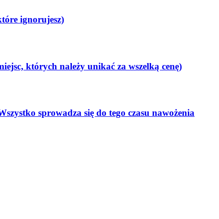
tóre ignorujesz)
iejsc, których należy unikać za wszelką cenę)
? Wszystko sprowadza się do tego czasu nawożenia