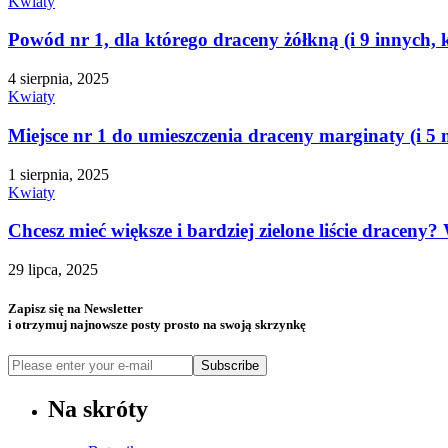
Kwiaty
Powód nr 1, dla którego draceny żółkną (i 9 innych, k
4 sierpnia, 2025
Kwiaty
Miejsce nr 1 do umieszczenia draceny marginaty (i 5 m
1 sierpnia, 2025
Kwiaty
Chcesz mieć większe i bardziej zielone liście draceny
29 lipca, 2025
Zapisz się na Newsletter
i otrzymuj najnowsze posty prosto na swoją skrzynkę
Subscribe
Na skróty