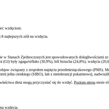
biec wzdęciom.
8 najlepszych ziół na wzdęcia.
znie w Stanach Zjednoczonych jest spowodowanych dolegliwościami 
 (GI) były zgaga/refluks (30,9%), ból brzucha (24,8%), wzdęcia (20,6
bjaw związany z zespołem napięcia przedmiesiączkowego (PMS). Mog
terii jelita cienkiego (SIBO), lub z nietolerancji pokarmowej, nadwrażli
ewłaściwa dieta mogą przyczyniać się do wzdęć.
Poziom stresu
może ró
 na wzdęcia.