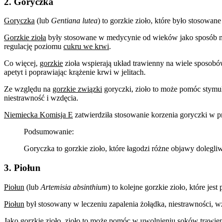
2. Goryczka
Goryczka
(lub
Gentiana lutea
) to gorzkie zioło, które było stosowan
Gorzkie zioła
były stosowane w medycynie od wieków jako sposób na
regulację poziomu
cukru we krwi
.
Co więcej,
gorzkie
zioła wspierają układ trawienny na wiele sposobó
apetyt i poprawiając krążenie krwi w jelitach.
Ze względu na
gorzkie związki
goryczki, zioło to może pomóc stymu
niestrawność i wzdęcia.
Niemiecka Komisja E
zatwierdziła stosowanie korzenia goryczki w pr
Podsumowanie:
Goryczka to gorzkie zioło, które łagodzi różne objawy dolegl
3. Piołun
Piołun
(lub
Artemisia absinthium
) to kolejne gorzkie zioło, które j
Piołun
był stosowany w leczeniu zapalenia żołądka, niestrawności, wz
Jako
gorzkie zioło
, zioło to może pomóc w uwolnieniu soków trawien