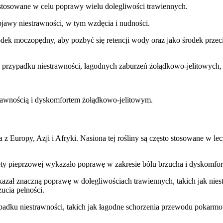
ze stosowane w celu poprawy wielu dolegliwości trawiennych.
jawy niestrawności, w tym wzdęcia i nudności.
rodek moczopędny, aby pozbyć się retencji wody oraz jako środek prze
przypadku niestrawności, łagodnych zaburzeń żołądkowo-jelitowych, 
rawnością i dyskomfortem żołądkowo-jelitowym.
a z Europy, Azji i Afryki. Nasiona tej rośliny są często stosowane w l
ięty pieprzowej wykazało poprawę w zakresie bólu brzucha i dyskomfor
azał znaczną poprawę w dolegliwościach trawiennych, takich jak niestr
cia pełności.
dku niestrawności, takich jak łagodne schorzenia przewodu pokarmow