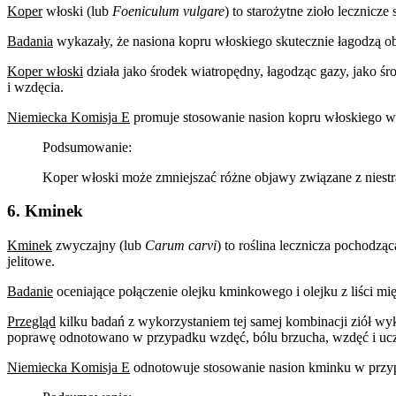
Koper
włoski (lub
Foeniculum vulgare
) to starożytne zioło lecznic
Badania
wykazały, że nasiona kopru włoskiego skutecznie łagodzą ob
Koper włoski
działa jako środek wiatropędny, łagodząc gazy, jako ś
i wzdęcia.
Niemiecka Komisja E
promuje stosowanie nasion kopru włoskiego w 
Podsumowanie:
Koper włoski może zmniejszać różne objawy związane z niest
6. Kminek
Kminek
zwyczajny (lub
Carum carvi
) to roślina lecznicza pochodząc
jelitowe.
Badanie
oceniające połączenie olejku kminkowego i olejku z liści m
Przegląd
kilku badań z wykorzystaniem tej samej kombinacji ziół wyk
poprawę odnotowano w przypadku wzdęć, bólu brzucha, wzdęć i uczu
Niemiecka Komisja E
odnotowuje stosowanie nasion kminku w przypa