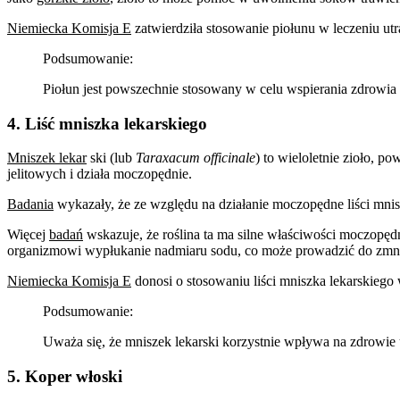
Niemiecka Komisja E
zatwierdziła stosowanie piołunu w leczeniu utr
Podsumowanie:
Piołun jest powszechnie stosowany w celu wspierania zdrowi
4. Liść mniszka lekarskiego
Mniszek lekar
ski (lub
Taraxacum officinale
) to wieloletnie zioło, 
jelitowych i działa moczopędnie.
Badania
wykazały, że ze względu na działanie moczopędne liści mni
Więcej
badań
wskazuje, że roślina ta ma silne właściwości moczopę
organizmowi wypłukanie nadmiaru sodu, co może prowadzić do zmni
Niemiecka Komisja E
donosi o stosowaniu liści mniszka lekarskiego 
Podsumowanie:
Uważa się, że mniszek lekarski korzystnie wpływa na zdrow
5. Koper włoski