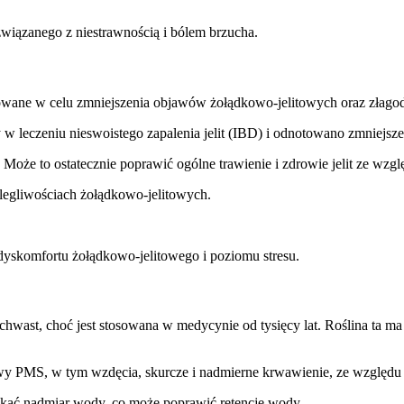
wiązanego z niestrawnością i bólem brzucha.
osowane w celu zmniejszenia objawów żołądkowo-jelitowych oraz złagodz
 w leczeniu nieswoistego zapalenia jelit (IBD) i odnotowano zmniejszen
 Może to ostatecznie poprawić ogólne trawienie i zdrowie jelit ze wzgl
legliwościach żołądkowo-jelitowych.
dyskomfortu żołądkowo-jelitowego i poziomu stresu.
o chwast, choć jest stosowana w medycynie od tysięcy lat. Roślina ta 
 PMS, w tym wzdęcia, skurcze i nadmierne krwawienie, ze względu na
kać nadmiar wody, co może poprawić retencję wody.