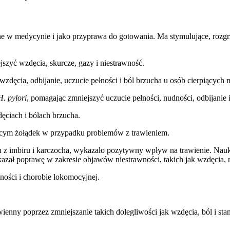
ane w medycynie i jako przyprawa do gotowania. Ma stymulujące, rozgr
szyć wzdęcia, skurcze, gazy i niestrawność.
dęcia, odbijanie, uczucie pełności i ból brzucha u osób cierpiących n
H. pylori
, pomagając zmniejszyć uczucie pełności, nudności, odbijanie i
ęciach i bólach brzucha.
jącym żołądek w przypadku problemów z trawieniem.
 z imbiru i karczocha, wykazało pozytywny wpływ na trawienie. Nauko
ykazał poprawę w zakresie objawów niestrawności, takich jak wzdęcia, n
ności i chorobie lokomocyjnej.
ienny poprzez zmniejszanie takich dolegliwości jak wzdęcia, ból i sta