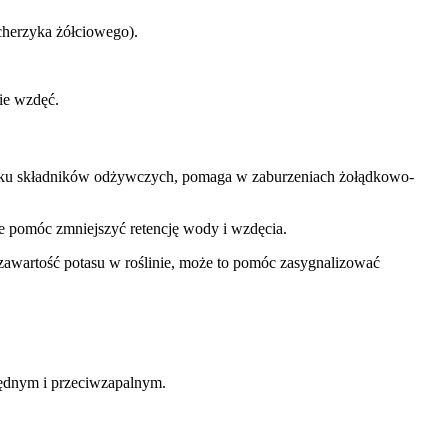
ęcherzyka żółciowego).
ie wzdęć.
m kilku składników odżywczych, pomaga w zaburzeniach żołądkowo-
e pomóc zmniejszyć retencję wody i wzdęcia.
zawartość potasu w roślinie, może to pomóc zasygnalizować
ędnym i przeciwzapalnym.