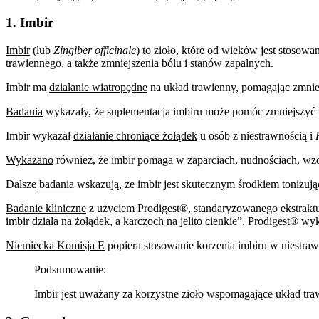
1. Imbir
Imbir
(lub
Zingiber officinale
) to zioło, które od wieków jest stosow
trawiennego, a także zmniejszenia bólu i stanów zapalnych.
Imbir ma
działanie wiatropędne
na układ trawienny, pomagając zmniej
Badania
wykazały, że suplementacja imbiru może pomóc zmniejszyć wz
Imbir wykazał
działanie chroniące żołądek
u osób z niestrawnością i
Wykazano
również, że imbir pomaga w zaparciach, nudnościach, wzd
Dalsze
badania
wskazują, że imbir jest skutecznym środkiem tonizu
Badanie kliniczne
z użyciem Prodigest®, standaryzowanego ekstraktu
imbir działa na żołądek, a karczoch na jelito cienkie”. Prodigest® w
Niemiecka Komisja E
popiera stosowanie korzenia imbiru w niestraw
Podsumowanie:
Imbir jest uważany za korzystne zioło wspomagające układ traw