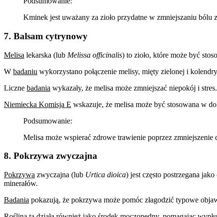
Podsumowanie:
Kminek jest uważany za zioło przydatne w zmniejszaniu bólu z
7. Balsam cytrynowy
Melisa
lekarska (lub
Melissa officinalis
) to zioło, które może być st
W
badaniu
wykorzystano połączenie melisy, mięty zielonej i kolendry
Liczne
badania
wykazały, że melisa może zmniejszać niepokój i stres.
Niemiecka Komisja E
wskazuje, że melisa może być stosowana w do
Podsumowanie:
Melisa może wspierać zdrowe trawienie poprzez zmniejszenie 
8. Pokrzywa zwyczajna
Pokrzywa
zwyczajna (lub
Urtica dioica
) jest często postrzegana jak
minerałów.
Badania
pokazują, że pokrzywa może pomóc złagodzić typowe objawy
Roślina ta działa również jako środek
moczopędny
, pomagając wypłu