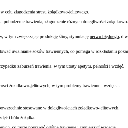
e w celu złagodzenia stresu żołądkowo-jelitowego.
 pobudzenie trawienia, złagodzenie różnych dolegliwości żołądkowo-
w, w tym zwiększając produkcję śliny, stymulację
nerwu błędnego
, diw
lować uwalnianie soków trawiennych, co pomaga w rozkładaniu pokarm
zypadku zaburzeń trawienia, w tym utraty apetytu, pełności i wzdęć.
iwości żołądkowo-jelitowych, w tym problemy trawienne i wzdęcia.
est powszechnie stosowane w dolegliwościach żołądkowo-jelitowych.
dęć i bólu żołądka.
nych, co może poprawić ogólne trawienie i zmniejszyć wzdęcia.