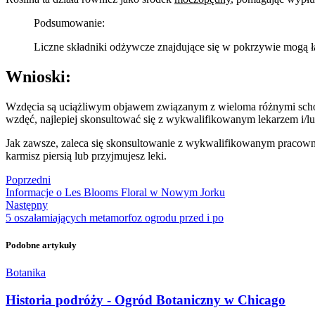
Podsumowanie:
Liczne składniki odżywcze znajdujące się w pokrzywie mogą ł
Wnioski:
Wzdęcia są uciążliwym objawem związanym z wieloma różnymi schor
wzdęć, najlepiej skonsultować się z wykwalifikowanym lekarzem i/l
Jak zawsze, zaleca się skonsultowanie z wykwalifikowanym pracowni
karmisz piersią lub przyjmujesz leki.
Poprzedni
Informacje o Les Blooms Floral w Nowym Jorku
Następny
5 oszałamiających metamorfoz ogrodu przed i po
Podobne artykuły
Botanika
Historia podróży - Ogród Botaniczny w Chicago