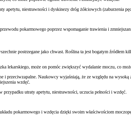
aty apetytu, niestrawności i dyskinezy dróg żółciowych (zaburzenia p
a przewodu pokarmowego poprzez wspomaganie trawienia i zmniejszan
powszechnie postrzegane jako chwast. Roślina ta jest bogatym źródłe
szka lekarskiego, może on pomóc zwiększyć wydalanie moczu, co moż
dne i przeciwzapalne. Naukowcy wyjaśniają, że ze względu na wysoką 
ejszenia wzdęć.
w przypadku utraty apetytu, niestrawności, uczucia pełności i wzdęć.
ie układu pokarmowego i wzdęcia dzięki swoim właściwościom moczop