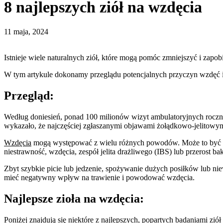
8 najlepszych ziół na wzdęcia
11 maja, 2024
Istnieje wiele naturalnych ziół, które mogą pomóc zmniejszyć i zapo
W tym artykule dokonamy przeglądu potencjalnych przyczyn wzdęć i 
Przegląd:
Według doniesień, ponad 100 milionów wizyt ambulatoryjnych roc
wykazało, że najczęściej zgłaszanymi objawami żołądkowo-jelitowymi
Wzdęcia
mogą występować z wielu różnych powodów. Może to być o
niestrawność, wzdęcia, zespół jelita drażliwego (IBS) lub przerost bak
Zbyt szybkie picie lub jedzenie, spożywanie dużych posiłków lub ni
mieć negatywny wpływ na trawienie i powodować wzdęcia.
Najlepsze zioła na wzdęcia:
Poniżej znajdują się niektóre z najlepszych, popartych badaniami ziół