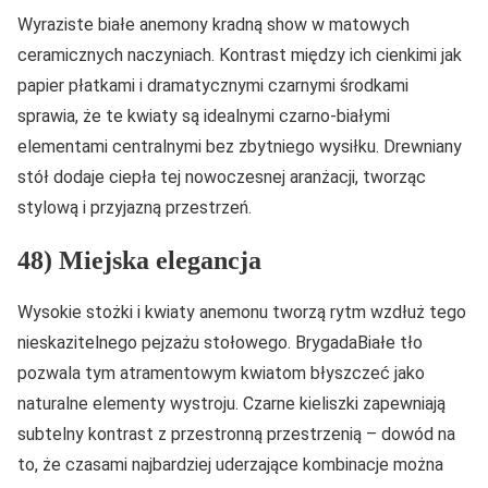
Wyraziste białe anemony kradną show w matowych
ceramicznych naczyniach. Kontrast między ich cienkimi jak
papier płatkami i dramatycznymi czarnymi środkami
sprawia, że te kwiaty są idealnymi czarno-białymi
elementami centralnymi bez zbytniego wysiłku. Drewniany
stół dodaje ciepła tej nowoczesnej aranżacji, tworząc
stylową i przyjazną przestrzeń.
48) Miejska elegancja
Wysokie stożki i kwiaty anemonu tworzą rytm wzdłuż tego
nieskazitelnego pejzażu stołowego. BrygadaBiałe tło
pozwala tym atramentowym kwiatom błyszczeć jako
naturalne elementy wystroju. Czarne kieliszki zapewniają
subtelny kontrast z przestronną przestrzenią – dowód na
to, że czasami najbardziej uderzające kombinacje można