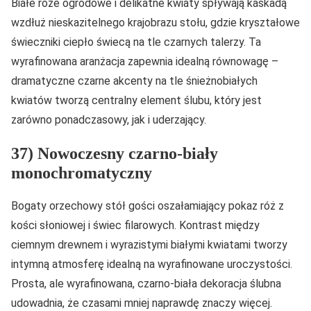
Białe róże ogrodowe i delikatne kwiaty spływają kaskadą
wzdłuż nieskazitelnego krajobrazu stołu, gdzie kryształowe
świeczniki ciepło świecą na tle czarnych talerzy. Ta
wyrafinowana aranżacja zapewnia idealną równowagę –
dramatyczne czarne akcenty na tle śnieżnobiałych
kwiatów tworzą centralny element ślubu, który jest
zarówno ponadczasowy, jak i uderzający.
37) Nowoczesny czarno-biały
monochromatyczny
Bogaty orzechowy stół gości oszałamiający pokaz róż z
kości słoniowej i świec filarowych. Kontrast między
ciemnym drewnem i wyrazistymi białymi kwiatami tworzy
intymną atmosferę idealną na wyrafinowane uroczystości.
Prosta, ale wyrafinowana, czarno-biała dekoracja ślubna
udowadnia, że czasami mniej naprawdę znaczy więcej.