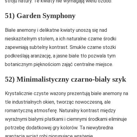
stroju natury. Te kwiaty nie wymagają wielu ozdób.
51) Garden Symphony
Białe anemony i delikatne kwiaty unoszą się nad
nieskazitelnym stołem, a ich naturalne czarne środki
zapewniają subtelny kontrast. Smukłe czarne stożki
podkreślają aranżację, a jasne białe tło pozwala tym
botanicznym pięknościom zająć centralne miejsce.
52) Minimalistyczny czarno-biały szyk
Krystalicznie czyste wazony prezentują białe anemony na
tle industrialnych okien, tworząc nowoczesną, ale
romantyczną atmosferę. Naturalny kontrast między
wyraźnymi białymi płatkami i ciemnymi środkami eliminuje
potrzebę dodatkowej gry kolorów. Ta niewybredna
aranżacja wciąż robi piorunujące wrażenie.