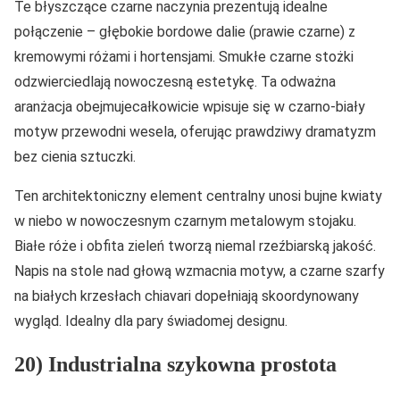
Te błyszczące czarne naczynia prezentują idealne
połączenie – głębokie bordowe dalie (prawie czarne) z
kremowymi różami i hortensjami. Smukłe czarne stożki
odzwierciedlają nowoczesną estetykę. Ta odważna
aranżacja obejmujecałkowicie wpisuje się w czarno-biały
motyw przewodni wesela, oferując prawdziwy dramatyzm
bez cienia sztuczki.
Ten architektoniczny element centralny unosi bujne kwiaty
w niebo w nowoczesnym czarnym metalowym stojaku.
Białe róże i obfita zieleń tworzą niemal rzeźbiarską jakość.
Napis na stole nad głową wzmacnia motyw, a czarne szarfy
na białych krzesłach chiavari dopełniają skoordynowany
wygląd. Idealny dla pary świadomej designu.
20) Industrialna szykowna prostota