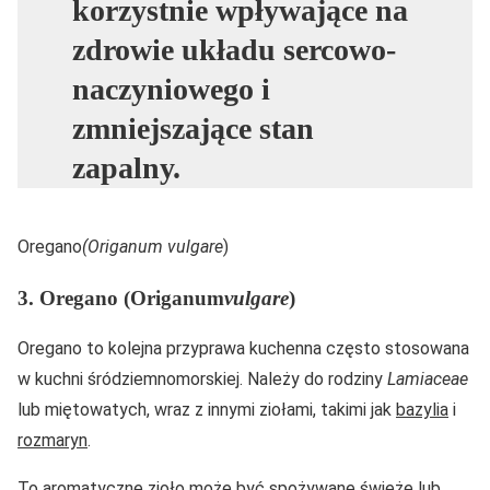
korzystnie wpływające na
zdrowie układu sercowo-
naczyniowego i
zmniejszające stan
zapalny.
Oregano
(Origanum vulgare
)
3. Oregano (Origanum
vulgare
)
Oregano to kolejna przyprawa kuchenna często stosowana
w kuchni śródziemnomorskiej. Należy do rodziny
Lamiaceae
lub miętowatych, wraz z innymi ziołami, takimi jak
bazylia
i
rozmaryn
.
To aromatyczne
zioło
może być spożywane świeże lub