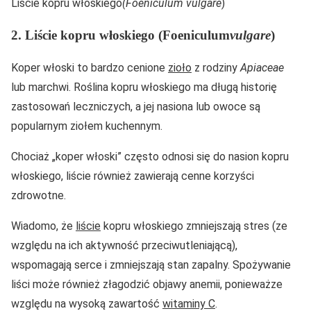
Liście kopru włoskiego
(Foeniculum vulgare
)
2. Liście kopru włoskiego (Foeniculum
vulgare
)
Koper włoski to bardzo cenione
zioło
z rodziny
Apiaceae
lub marchwi. Roślina kopru włoskiego ma długą historię
zastosowań leczniczych, a jej nasiona lub owoce są
popularnym ziołem kuchennym.
Chociaż „koper włoski” często odnosi się do nasion kopru
włoskiego, liście również zawierają cenne korzyści
zdrowotne.
Wiadomo, że
liście
kopru włoskiego zmniejszają stres (ze
względu na ich aktywność przeciwutleniającą),
wspomagają serce i zmniejszają stan zapalny. Spożywanie
liści może również złagodzić objawy anemii, ponieważze
względu na wysoką zawartość
witaminy C
.