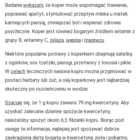
Badania
wykazały
, że koper może wspomagać trawienie,
poprawiać apetyt, stymulować przepływ mleka u matek
karmiących piersią, zmniejszać ból i wspierać zdrowie
psychiczne. Koper jest również bogatym źródłem witamin z
grupy B, witaminy C,
żelaza
,
wapnia
i
magnezu
.
Niektóre popularne potrawy z koperkiem obejmują sałatkę
z ogórków, sos tzatziki, pierogi, przetwory z łososia i pikle.
W
celach
leczniczych nasiona kopru można przyjmować w
postaci herbaty lub żuć, a olej koperkowy jest najbardziej
skuteczny po rozcieńczeniu w wodzie.
Szacuje
się, że 1 g kopru zawiera 79 mg kwercetyny. Aby
uzyskać zalecane dzienne spożycie kwercetyny,
należałoby spożyć około 6,5 filiżanki kopru. Biorąc pod
uwagę te informacje, najlepiej jest spożywać dobrze
zaokrągloną dietę bogatą w kwercetynę zioła i pokarmy,