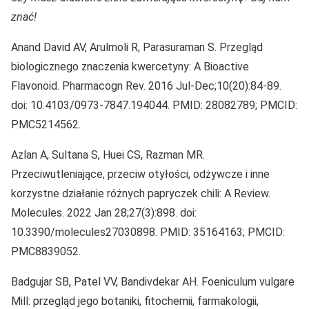
znać!
Anand David AV, Arulmoli R, Parasuraman S. Przegląd
biologicznego znaczenia kwercetyny: A Bioactive
Flavonoid. Pharmacogn Rev. 2016 Jul-Dec;10(20):84-89.
doi: 10.4103/0973-7847.194044. PMID: 28082789; PMCID:
PMC5214562.
Azlan A, Sultana S, Huei CS, Razman MR.
Przeciwutleniające, przeciw otyłości, odżywcze i inne
korzystne działanie różnych papryczek chili: A Review.
Molecules. 2022 Jan 28;27(3):898. doi:
10.3390/molecules27030898. PMID: 35164163; PMCID:
PMC8839052.
Badgujar SB, Patel VV, Bandivdekar AH. Foeniculum vulgare
Mill: przegląd jego botaniki, fitochemii, farmakologii,