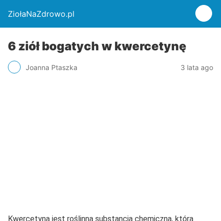
ZiołaNaZdrowo.pl
6 ziół bogatych w kwercetynę
Joanna Ptaszka
3 lata ago
Kwercetyna jest roślinną substancją chemiczną, która