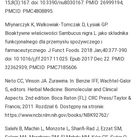
15;8(3):167. doi: 10.3390/nu8030167. PMID: 26999194;
PMCID: PMC4808895.
Młynarczyk K, Walkowiak-Tomczak D, Łysiak GP.
Bioaktywne właściwości Sambucus nigra L. jako składnika
funkcjonalnego dla przemysłu spożywczego i
farmaceutycznego. J Funct Foods. 2018 Jan;40:377-390.
doi: 10.1016/j.jff.2017.11.025. Epub 2017 Dec 22. PMID:
32362939; PMCID: PMC7185606.
Neto CC, Vinson JA. Żurawina. In: Benzie IFF, Wachtel-Galor
S, editors. Herbal Medicine: Biomolecular and Clinical
Aspects. 2nd edition. Boca Raton (FL): CRC Press/Taylor &
Francis; 2011. Rozdział 6. Dostępny na stronie:
https://www.ncbi.nlm.nih.gov/books/NBK92762/
Salehi B, Machin L, Monzote L, Sharifi-Rad J, Ezzat SM,