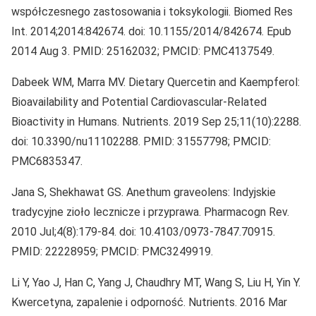
współczesnego zastosowania i toksykologii. Biomed Res
Int. 2014;2014:842674. doi: 10.1155/2014/842674. Epub
2014 Aug 3. PMID: 25162032; PMCID: PMC4137549.
Dabeek WM, Marra MV. Dietary Quercetin and Kaempferol:
Bioavailability and Potential Cardiovascular-Related
Bioactivity in Humans. Nutrients. 2019 Sep 25;11(10):2288.
doi: 10.3390/nu11102288. PMID: 31557798; PMCID:
PMC6835347.
Jana S, Shekhawat GS. Anethum graveolens: Indyjskie
tradycyjne zioło lecznicze i przyprawa. Pharmacogn Rev.
2010 Jul;4(8):179-84. doi: 10.4103/0973-7847.70915.
PMID: 22228959; PMCID: PMC3249919.
Li Y, Yao J, Han C, Yang J, Chaudhry MT, Wang S, Liu H, Yin Y.
Kwercetyna, zapalenie i odporność. Nutrients. 2016 Mar