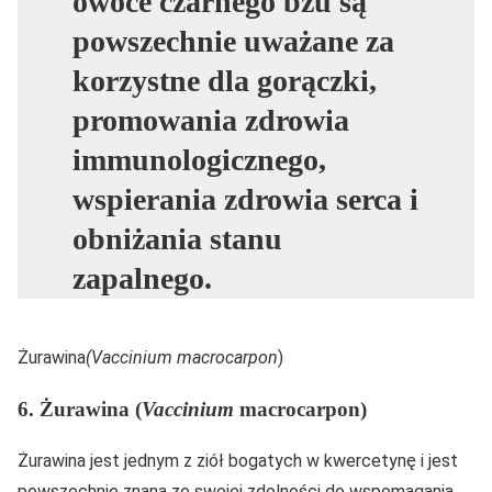
owoce czarnego bzu są
powszechnie uważane za
korzystne dla gorączki,
promowania zdrowia
immunologicznego,
wspierania zdrowia serca i
obniżania stanu
zapalnego.
Żurawina
(Vaccinium macrocarpon
)
6. Żurawina (
Vaccinium
macrocarpon)
Żurawina jest jednym z ziół bogatych w kwercetynę i jest
powszechnie znana ze swojej
zdolności
do wspomagania