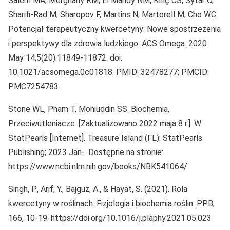
Salem MA, Merghany RM, El Mahdy NM, Kılıç CS, Sytar O,
Sharifi-Rad M, Sharopov F, Martins N, Martorell M, Cho WC.
Potencjał terapeutyczny kwercetyny: Nowe spostrzeżenia
i perspektywy dla zdrowia ludzkiego. ACS Omega. 2020
May 14;5(20):11849-11872. doi:
10.1021/acsomega.0c01818. PMID: 32478277; PMCID:
PMC7254783.
Stone WL, Pham T, Mohiuddin SS. Biochemia,
Przeciwutleniacze. [Zaktualizowano 2022 maja 8 r.]. W:
StatPearls [Internet]. Treasure Island (FL): StatPearls
Publishing; 2023 Jan-. Dostępne na stronie:
https://www.ncbi.nlm.nih.gov/books/NBK541064/
Singh, P., Arif, Y., Bajguz, A., & Hayat, S. (2021). Rola
kwercetyny w roślinach. Fizjologia i biochemia roślin: PPB,
166, 10-19. https://doi.org/10.1016/j.plaphy.2021.05.023