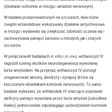
(działanie ochronne w mózgu i układzie nerwowym).
W badaniu przeprowadzonym na szczurach, dwa różne
związki witanolidowe wykazywały działanie antystresowe
w mózgu i wydawały się zwiększać zdolność uczenia się i
zachowywania pamięci zarówno u młodych, jak i starych
szczurów.
W połączeniuW badaniach
in vitro
i
in vivo
, withanozyd IV
łagodził szereg skutków neurodegeneracji wywołanej
beta-amyloidem. Na przykład, withanozyd IV pomógł
zregenerować aksony, dendryty i synapsy (które są
kluczowymi składnikami komórek nerwowych). To samo
badanie wykazało, że withanolide IV znacząco poprawiał
deficyty pamięci wywołane przez beta-amyloid (szkodliwe
białko), jednocześnie zapobiegając uszkodzeniom komórek