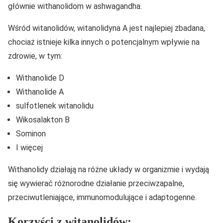
głównie withanolidom w ashwagandha.
Wśród witanolidów, witanolidyna A jest najlepiej zbadana,
chociaż istnieje kilka innych o potencjalnym wpływie na
zdrowie, w tym:
Withanolide D
Withanolide A
sulfotlenek witanolidu
Wikosalakton B
Sominon
I więcej
Withanolidy działają na różne układy w organizmie i wydają
się wywierać różnorodne działanie przeciwzapalne,
przeciwutleniające, immunomodulujące i adaptogenne.
Korzyści z witanolidów: