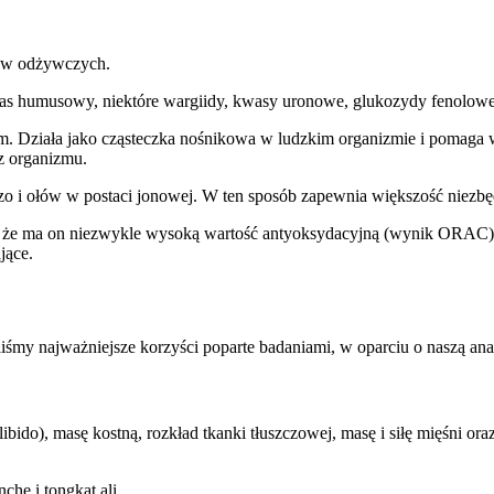
ków odżywczych.
kwas humusowy, niektóre wargiidy, kwasy uronowe, glukozydy fenolo
 Działa jako cząsteczka nośnikowa w ludzkim organizmie i pomaga 
z organizmu.
zo i ołów w postaci jonowej. W ten sposób zapewnia większość niezbę
, że ma on niezwykle wysoką wartość antyoksydacyjną (wynik ORAC), k
jące.
iśmy najważniejsze korzyści poparte badaniami, w oparciu o naszą anal
ibido), masę kostną, rozkład tkanki tłuszczowej, masę i siłę mięśni o
che i tongkat ali.