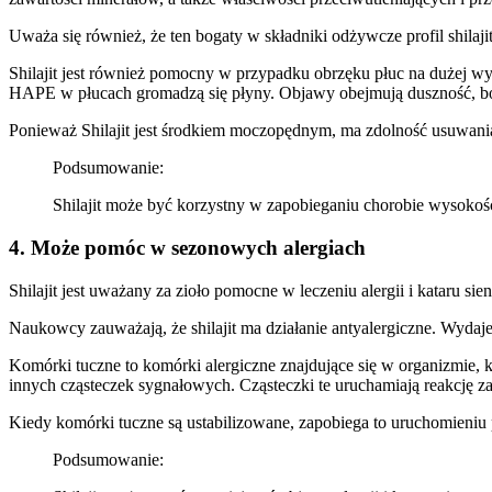
Uważa się również, że ten bogaty w składniki odżywcze profil shil
Shilajit jest również pomocny w przypadku obrzęku płuc na dużej wy
HAPE w płucach gromadzą się płyny. Objawy obejmują duszność, ból w
Ponieważ Shilajit jest środkiem moczopędnym, ma zdolność usuwania
Podsumowanie:
Shilajit może być korzystny w zapobieganiu chorobie wysoko
4. Może pomóc w sezonowych alergiach
Shilajit jest uważany za zioło pomocne w leczeniu alergii i kataru sie
Naukowcy zauważają, że shilajit ma działanie antyalergiczne. Wydaje
Komórki tuczne to komórki alergiczne znajdujące się w organizmie, k
innych cząsteczek sygnałowych. Cząsteczki te uruchamiają reakcję z
Kiedy komórki tuczne są ustabilizowane, zapobiega to uruchomieniu 
Podsumowanie: