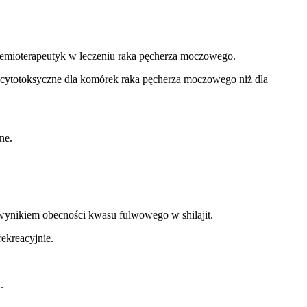
hemioterapeutyk w leczeniu raka pęcherza moczowego.
j cytotoksyczne dla komórek raka pęcherza moczowego niż dla
ne.
 wynikiem obecności kwasu fulwowego w shilajit.
ekreacyjnie.
.