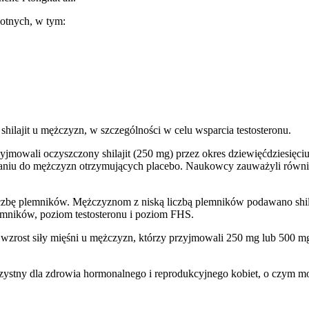
wotnych, w tym:
shilajit u mężczyzn, w szczególności w celu wsparcia testosteronu.
jmowali oczyszczony shilajit (250 mg) przez okres dziewięćdziesięciu
naniu do mężczyzn otrzymujących placebo. Naukowcy zauważyli równ
iczbę plemników. Mężczyznom z niską liczbą plemników podawano shila
lemników, poziom testosteronu i poziom FHS.
rost siły mięśni u mężczyzn, którzy przyjmowali 250 mg lub 500 mg 
zystny dla zdrowia hormonalnego i reprodukcyjnego kobiet, o czym moż