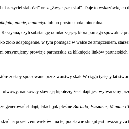
 i niszczyciel słabości” oraz „Zwycięzca skał”. Daje to wskazówkę c
hilajatu
,
mimie
,
mummiyo
lub po prostu smoła mineralna.
o Rasayana, czyli substancję odmładzającą, która pomaga spowolnić pro
ako zioło adaptogenne, w tym pomagać w walce ze zmęczeniem, starzen
i otrzymujemy prowizje partnerskie za kliknięcie linków partnerskich n
, które zostały sprasowane przez warstwy skał. W ciągu tysięcy lat stw
fulwowy, naukowcy stawiają hipotezę, że shilajit jest wytwarzany prze
 generować shilajit, takich jak pleśnie
Barbula, Fissidens, Minium i
zić na przestrzeni wieków i na tej podstawie shilajit jest uważany za t