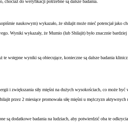
o, chociaż do weryfikacji potrzebne są dalsze badania.
piśmie naukowym) wykazało, że shilajit może mieć potencjał jako c
ego. Wyniki wykazały, że Mumio (lub Shilajit) było znacznie bardzie
 te wstępne wyniki są obiecujące, konieczne są dalsze badania klinicz
ergii i zwiększania siły mięśni na dużych wysokościach, co może być
lajit przez 2 miesiące promowała siłę mięśni u mężczyzn aktywnych r
ebne są dodatkowe badania na ludziach, aby potwierdzić oba te odkrycia