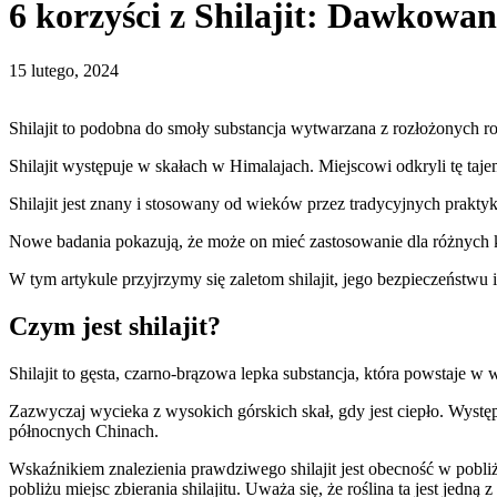
6 korzyści z Shilajit: Dawkowan
15 lutego, 2024
Shilajit to podobna do smoły substancja wytwarzana z rozłożonych ro
Shilajit występuje w skałach w Himalajach. Miejscowi odkryli tę taje
Shilajit jest znany i stosowany od wieków przez tradycyjnych prakt
Nowe badania pokazują, że może on mieć zastosowanie dla różnych k
W tym artykule przyjrzymy się zaletom shilajit, jego bezpieczeństwu i 
Czym jest shilajit?
Shilajit to gęsta, czarno-brązowa lepka substancja, która powstaje w 
Zazwyczaj wycieka z wysokich górskich skał, gdy jest ciepło. Wyst
północnych Chinach.
Wskaźnikiem znalezienia prawdziwego shilajit jest obecność w pobliż
pobliżu miejsc zbierania shilajitu. Uważa się, że roślina ta jest jedn