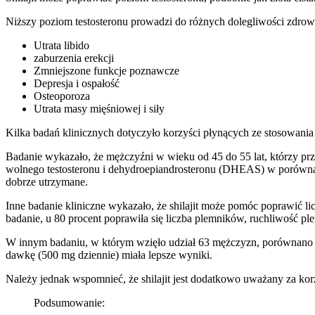
Niższy poziom testosteronu prowadzi do różnych dolegliwości zdro
Utrata libido
zaburzenia erekcji
Zmniejszone funkcje poznawcze
Depresja i ospałość
Osteoporoza
Utrata masy mięśniowej i siły
Kilka badań klinicznych dotyczyło korzyści płynących ze stosowania 
Badanie wykazało, że mężczyźni w wieku od 45 do 55 lat, którzy przy
wolnego testosteronu i dehydroepiandrosteronu (DHEAS) w porów
dobrze utrzymane.
Inne badanie kliniczne wykazało, że shilajit może pomóc poprawić l
badanie, u 80 procent poprawiła się liczba plemników, ruchliwość p
W innym badaniu, w którym wzięło udział 63 mężczyzn, porównano wz
dawkę (500 mg dziennie) miała lepsze wyniki.
Należy jednak wspomnieć, że shilajit jest dodatkowo uważany za kor
Podsumowanie: