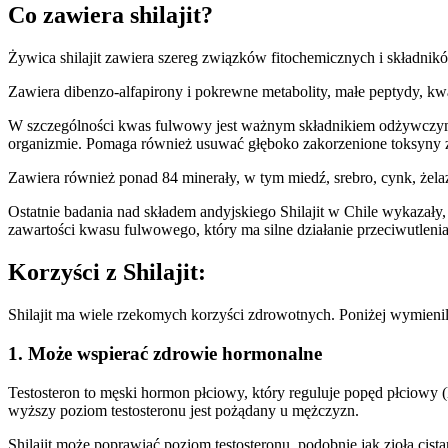
Co zawiera shilajit?
Żywica shilajit zawiera szereg związków fitochemicznych i składni
Zawiera dibenzo-alfapirony i pokrewne metabolity, małe peptydy, 
W szczególności kwas fulwowy jest ważnym składnikiem odżywczym.
organizmie. Pomaga również usuwać głęboko zakorzenione toksyny 
Zawiera również ponad 84 minerały, w tym miedź, srebro, cynk, żela
Ostatnie badania nad składem andyjskiego Shilajit w Chile wykazały
zawartości kwasu fulwowego, który ma silne działanie przeciwutlenia
Korzyści z Shilajit:
Shilajit ma wiele rzekomych korzyści zdrowotnych. Poniżej wymienil
1. Może wspierać zdrowie hormonalne
Testosteron to męski hormon płciowy, który reguluje popęd płciowy (l
wyższy poziom testosteronu jest pożądany u mężczyzn.
Shilajit może poprawiać poziom testosteronu, podobnie jak zioła cistan