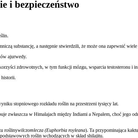
ie i bezpieczeństwo
ślin.
mniczą substancję, a następnie stwierdzili, że może ona zapewnić wiel
yków ajurwedy.
orzyści zdrowotnych, w tym funkcji mózgu, wsparcia testosteronu i i
historii.
wyniku stopniowego rozkładu roślin na przestrzeni tysięcy lat.
ępuje zwłaszcza w Himalajach między Indiami a Nepalem, choć jego od
u rośliny
wilczomlecza (Euphorbia royleana
). Ta przypominająca kaktu
ą z podstawowych roślin wchodzących w skład shilajitu.