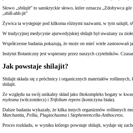
Słowo „
shilajit
” to sanskryckie słowo, które oznacza „Zdobywca gór
„shill-ahh-jit”
Żywica ta występuje pod kilkoma różnymi nazwami, w tym
salajit
,
s
W tradycyjnej medycynie ajurwedyjskiej shilajit był uważany za zioł
Współczesne badania pokazują, że może on mieć wiele zastosowań j
Instytut Botaniczny jest wspierany przez naszych czytelników. Czasam
Jak powstaje shilajit?
Shilajit składa się z próchnicy i organicznych materiałów roślinnych
shilajit.
Ze względu na swój unikalny skład jako fitokompleks bogaty w kwas 
royleana
(wilczomlecz) i
Trifolium repens
(koniczyna biała).
Dalsze badania wykazały, że kilka innych organizmów roślinnych może
Marchantia, Pellia, Plagiochasma
i
Stephenrencella-Anthoceros
.
Proces rozkładu, w wyniku którego powstaje shilajit, wydaje się zachod