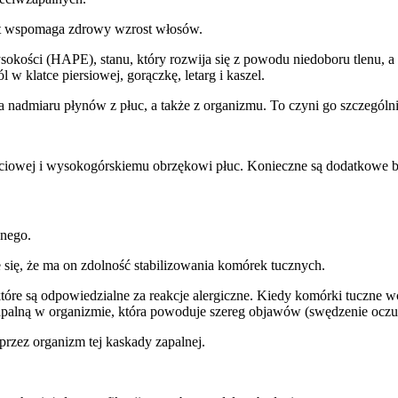
ajit wspomaga zdrowy wzrost włosów.
sokości (HAPE), stanu, który rozwija się z powodu niedoboru tlenu, a
 klatce piersiowej, gorączkę, letarg i kaszel.
 nadmiaru płynów z płuc, a także z organizmu. To czyni go szczegól
ściowej i wysokogórskiemu obrzękowi płuc. Konieczne są dodatkowe ba
nnego.
 się, że ma on zdolność stabilizowania komórek tucznych.
tóre są odpowiedzialne za reakcje alergiczne. Kiedy komórki tuczne w
apalną w organizmie, która powoduje szereg objawów (swędzenie oczu, k
przez organizm tej kaskady zapalnej.