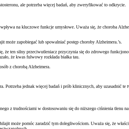
osteronu, ale potrzeba więcej badań, aby zweryfikować to odkrycie.
ć i wpływa na kluczowe funkcje umysłowe. Uważa się, że choroba Alz
ajit może zapobiegać lub spowalniać postęp choroby Alzheimera.’s.
ę, że ten silny przeciwutleniacz przyczynia się do zdrowego funkcjon
ało, że kwas fulwowy rozkłada białka tau.
 osób z chorobą Alzheimera.
 Potrzeba jednak więcej badań i prób klinicznych, aby uzasadnić te t
nego z trudnościami w dostosowaniu się do niższego ciśnienia tlenu
hilajit może pomóc zaradzić tym dolegliwościom. Uważa się, że właśc
zeciwzapalnych.