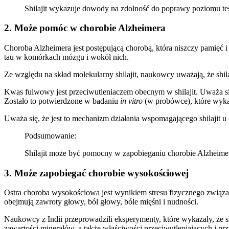
Shilajit wykazuje dowody na zdolność do poprawy poziomu test
2. Może pomóc w chorobie Alzheimera
Choroba Alzheimera jest postępującą chorobą, która niszczy pamię
tau w komórkach mózgu i wokół nich.
Ze względu na skład molekularny shilajit, naukowcy uważają, że shil
Kwas fulwowy jest przeciwutleniaczem obecnym w shilajit. Uważa si
Zostało to potwierdzone w badaniu
in vitro
(w probówce), które wykaz
Uważa się, że jest to mechanizm działania wspomagającego shilajit u
Podsumowanie:
Shilajit może być pomocny w zapobieganiu chorobie Alzheimera.
3. Może zapobiegać chorobie wysokościowej
Ostra choroba wysokościowa jest wynikiem stresu fizycznego związa
obejmują zawroty głowy, ból głowy, bóle mięśni i nudności.
Naukowcy z Indii przeprowadzili eksperymenty, które wykazały, że s
zawartości minerałów, a także właściwości przeciwutleniających i pr