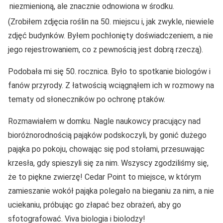
niezmienioną, ale znacznie odnowiona w środku.
(Zrobiłem zdjęcia roślin na 50. miejscu i, jak zwykle, niewiele
zdjęć budynków. Byłem pochłonięty doświadczeniem, a nie
jego rejestrowaniem, co z pewnością jest dobrą rzeczą).
Podobała mi się 50. rocznica. Było to spotkanie biologów i
fanów przyrody. Z łatwością wciągnąłem ich w rozmowy na
tematy od słoneczników po ochronę ptaków.
Rozmawiałem w domku. Nagle naukowcy pracujący nad
bioróżnorodnością pająków podskoczyli, by gonić dużego
pająka po pokoju, chowając się pod stołami, przesuwając
krzesła, gdy spieszyli się za nim. Wszyscy zgodziliśmy się,
że to piękne zwierzę! Cedar Point to miejsce, w którym
zamieszanie wokół pająka polegało na bieganiu za nim, a nie
uciekaniu, próbując go złapać bez obrażeń, aby go
sfotografować. Viva biologia i biolodzy!