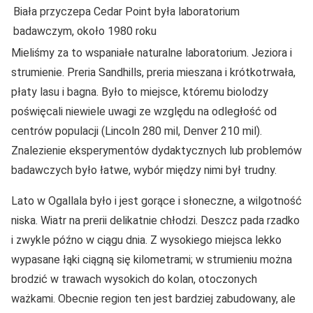
Biała przyczepa Cedar Point była laboratorium
badawczym, około 1980 roku
Mieliśmy za to wspaniałe naturalne laboratorium. Jeziora i
strumienie. Preria Sandhills, preria mieszana i krótkotrwała,
płaty lasu i bagna. Było to miejsce, któremu biolodzy
poświęcali niewiele uwagi ze względu na odległość od
centrów populacji (Lincoln 280 mil, Denver 210 mil).
Znalezienie eksperymentów dydaktycznych lub problemów
badawczych było łatwe, wybór między nimi był trudny.
Lato w Ogallala było i jest gorące i słoneczne, a wilgotność
niska. Wiatr na prerii delikatnie chłodzi. Deszcz pada rzadko
i zwykle późno w ciągu dnia. Z wysokiego miejsca lekko
wypasane łąki ciągną się kilometrami; w strumieniu można
brodzić w trawach wysokich do kolan, otoczonych
ważkami. Obecnie region ten jest bardziej zabudowany, ale