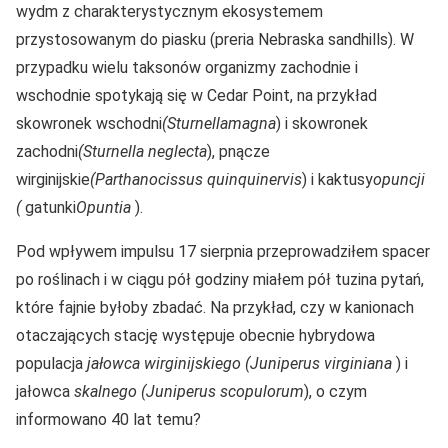
wydm z charakterystycznym ekosystemem
przystosowanym do piasku (preria Nebraska sandhills). W
przypadku wielu taksonów organizmy zachodnie i
wschodnie spotykają się w Cedar Point, na przykład
skowronek wschodni
(Sturnella
magna
) i skowronek
zachodni
(Sturnella neglecta
), pnącze
wirginijskie
(Parthanocissus quinquinervis
) i kaktusy
opuncji
(
gatunki
Opuntia
).
Pod wpływem impulsu 17 sierpnia przeprowadziłem spacer
po roślinach i w ciągu pół godziny miałem pół tuzina pytań,
które fajnie byłoby zbadać.
Na przykład, czy w kanionach
otaczających stację występuje obecnie hybrydowa
populacja
jałowca wirginijskiego (Juniperus virginiana
) i
jałowca
skalnego (Juniperus scopulorum
), o czym
informowano 40 lat temu?