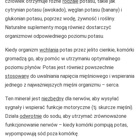
człowiek otrzymuje różne
rodzaje
potasu, takie jak
cytrynian potasu (awokado), węglan potasu (banany) i
glukonian potasu, poprzez wodę, żywność i rośliny.
Naturalne suplementy mogą również dostarczyć
organizmowi odpowiedniego poziomu potasu.
Kiedy organizm
wchłania
potas przez jelito cienkie, komórki
gromadzą go, aby pomóc w utrzymaniu optymalnego
poziomu płynów. Potas jest również powszechnie
stosowany
do uwalniania napięcia mięśniowego i wspierania
jednego z najważniejszych mięśni organizmu – serca.
Ten minerał jest
niezbędny
dla nerwów, aby wysyłać
sygnały i wspierać funkcje motoryczne (tj. skurcze mięśni).
Działa
odwrotnie
do sodu, aby utrzymać zrównoważone
funkcjonowanie nerwów – kiedy komórki pompują potas,
wypompowują sód poza komórkę.