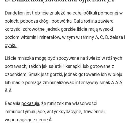
Dandelion jest obficie znaleźć na całej półkuli północnej w
polach, pobocza dróg i podwórka. Cała roślina zawiera
korzyści zdrowotne, jednak
gorzkie liście
mają wysoki
poziom witamin i minerałów, w tym witaminy A, C, D, żelaza i
cynku
.
Liście mniszka mogą być spożywane na świeżo w różnych
potrawach, takich jak sałatki i kanapki, lub gotowane z
czosnkiem. Smak jest gorzki, jednak gotowanie ich w oleju
lub maśle pomaga zminimalizować intensywny smak.Â Â Â
Â Â
Badania
pokazują
, że mniszek ma właściwości
immunostymulujące, antyoksydacyjne, trawienne i
wspomagające serce.Â