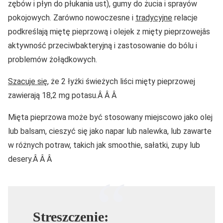
zębów i płyn do płukania ust), gumy do żucia i sprayów
pokojowych. Zarówno nowoczesne i
tradycyjne
relacje
podkreślają miętę pieprzową i olejek z mięty pieprzowejâs
aktywność przeciwbakteryjną i zastosowanie do bólu i
problemów żołądkowych.
Szacuje się
, że 2 łyżki świeżych liści mięty pieprzowej
zawierają 18,2 mg potasu.Â Â Â
Mięta pieprzowa może być stosowany miejscowo jako olej
lub balsam, cieszyć się jako napar lub nalewka, lub zawarte
w różnych potraw, takich jak smoothie, sałatki, zupy lub
desery.Â Â Â
Streszczenie: