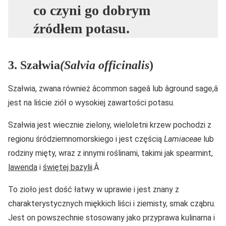
co czyni go dobrym
źródłem potasu.
3. Szałwia
(Salvia officinalis
)
Szałwia, zwana również âcommon sageâ lub âground sage,â
jest na liście ziół o wysokiej zawartości potasu.
Szałwia jest wiecznie zielony, wieloletni krzew pochodzi z
regionu śródziemnomorskiego i jest częścią
Lamiaceae
lub
rodziny mięty, wraz z innymi roślinami, takimi jak spearmint,
lawenda
i
świętej bazylii
.Â
To zioło jest dość łatwy w uprawie i jest znany z
charakterystycznych miękkich liści i ziemisty, smak cząbru.
Jest on powszechnie stosowany jako przyprawa kulinarna i