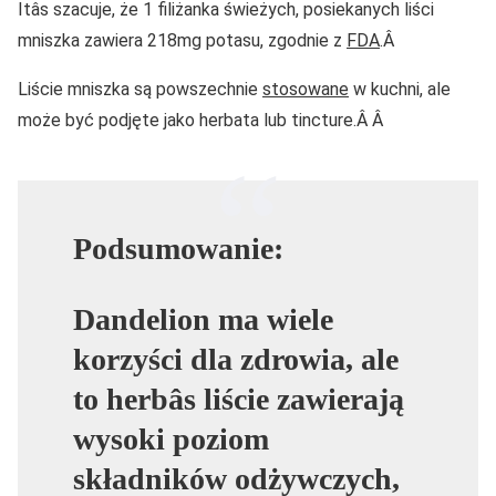
Itâs szacuje, że 1 filiżanka świeżych, posiekanych liści
mniszka zawiera 218mg potasu, zgodnie z
FDA
.Â
Liście mniszka są powszechnie
stosowane
w kuchni, ale
może być podjęte jako herbata lub tincture.Â Â
Podsumowanie:
Dandelion ma wiele
korzyści dla zdrowia, ale
to herbâs liście zawierają
wysoki poziom
składników odżywczych,