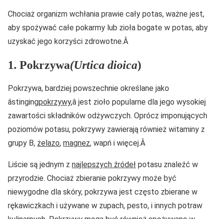
Chociaż organizm wchłania prawie cały potas, ważne jest,
aby spożywać całe pokarmy lub zioła bogate w potas, aby
uzyskać jego korzyści zdrowotne.Â
1. Pokrzywa
(Urtica dioica
)
Pokrzywa, bardziej powszechnie określane jako
âstinging
pokrzywy
,â jest zioło popularne dla jego wysokiej
zawartości składników odżywczych. Oprócz imponujących
poziomów potasu, pokrzywy zawierają również witaminy z
grupy B,
żelazo
,
magnez
, wapń i więcej.Â
Liście są jednym z
najlepszych źródeł
potasu znaleźć w
przyrodzie. Chociaż zbieranie pokrzywy może być
niewygodne dla skóry, pokrzywa jest często zbierane w
rękawiczkach i używane w zupach, pesto, i innych potraw