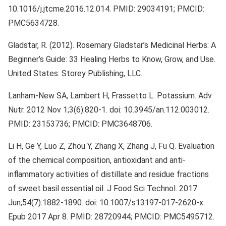
10.1016/j.jtcme.2016.12.014. PMID: 29034191; PMCID:
PMC5634728.
Gladstar, R. (2012). Rosemary Gladstar’s Medicinal Herbs: A
Beginner’s Guide: 33 Healing Herbs to Know, Grow, and Use.
United States: Storey Publishing, LLC.
Lanham-New SA, Lambert H, Frassetto L. Potassium. Adv
Nutr. 2012 Nov 1;3(6):820-1. doi: 10.3945/an.112.003012.
PMID: 23153736; PMCID: PMC3648706.
Li H, Ge Y, Luo Z, Zhou Y, Zhang X, Zhang J, Fu Q. Evaluation
of the chemical composition, antioxidant and anti-
inflammatory activities of distillate and residue fractions
of sweet basil essential oil. J Food Sci Technol. 2017
Jun;54(7):1882-1890. doi: 10.1007/s13197-017-2620-x.
Epub 2017 Apr 8. PMID: 28720944; PMCID: PMC5495712.