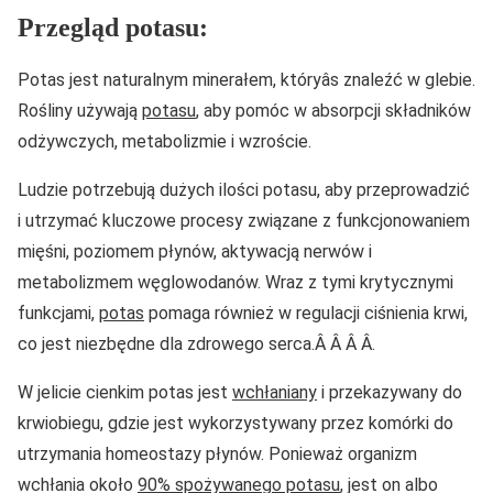
Przegląd potasu:
Potas jest naturalnym minerałem, któryâs znaleźć w glebie.
Rośliny używają
potasu
, aby pomóc w absorpcji składników
odżywczych, metabolizmie i wzroście.
Ludzie potrzebują dużych ilości potasu, aby przeprowadzić
i utrzymać kluczowe procesy związane z funkcjonowaniem
mięśni, poziomem płynów, aktywacją nerwów i
metabolizmem węglowodanów. Wraz z tymi krytycznymi
funkcjami,
potas
pomaga również w regulacji ciśnienia krwi,
co jest niezbędne dla zdrowego serca.Â Â Â Â.
W jelicie cienkim potas jest
wchłaniany
i przekazywany do
krwiobiegu, gdzie jest wykorzystywany przez komórki do
utrzymania homeostazy płynów. Ponieważ organizm
wchłania około
90% spożywanego potasu
, jest on albo