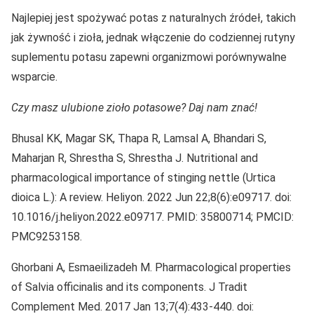
Najlepiej jest spożywać potas z naturalnych źródeł, takich
jak żywność i zioła, jednak włączenie do codziennej rutyny
suplementu potasu zapewni organizmowi porównywalne
wsparcie.
Czy masz ulubione zioło potasowe? Daj nam znać!
Bhusal KK, Magar SK, Thapa R, Lamsal A, Bhandari S,
Maharjan R, Shrestha S, Shrestha J. Nutritional and
pharmacological importance of stinging nettle (Urtica
dioica L.): A review. Heliyon. 2022 Jun 22;8(6):e09717. doi:
10.1016/j.heliyon.2022.e09717. PMID: 35800714; PMCID:
PMC9253158.
Ghorbani A, Esmaeilizadeh M. Pharmacological properties
of Salvia officinalis and its components. J Tradit
Complement Med. 2017 Jan 13;7(4):433-440. doi: