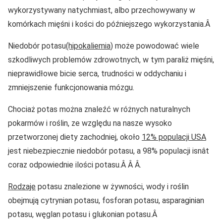
wykorzystywany natychmiast, albo przechowywany w
komórkach mięśni i kości do późniejszego wykorzystania.Â
Niedobór potasu
(hipokaliemia
) może powodować wiele
szkodliwych problemów zdrowotnych, w tym paraliż mięśni,
nieprawidłowe bicie serca, trudności w oddychaniu i
zmniejszenie funkcjonowania mózgu.
Chociaż potas można znaleźć w różnych naturalnych
pokarmów i roślin, ze względu na nasze wysoko
przetworzonej diety zachodniej, około
12% populacji USA
jest niebezpiecznie niedobór potasu, a 98% populacji isnât
coraz odpowiednie ilości potasu.Â Â Â.
Rodzaje
potasu znalezione w żywności, wody i roślin
obejmują cytrynian potasu, fosforan potasu, asparaginian
potasu, węglan potasu i glukonian potasu.Â