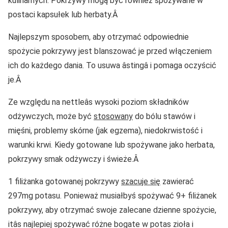
kulinarnych. Pokrzywy mogą być również spożywane w
postaci kapsułek lub herbaty.Â
Najlepszym sposobem, aby otrzymać odpowiednie
spożycie pokrzywy jest blanszować je przed włączeniem
ich do każdego dania. To usuwa âstingâ i pomaga oczyścić
je.Â
Ze względu na nettleâs wysoki poziom składników
odżywczych, może być
stosowany
do bólu stawów i
mięśni, problemy skórne (jak egzema), niedokrwistość i
warunki krwi. Kiedy gotowane lub spożywane jako herbata,
pokrzywy smak odżywczy i świeże.Â
1 filiżanka gotowanej pokrzywy
szacuje się
zawierać
297mg potasu. Ponieważ musiałbyś spożywać 9+ filiżanek
pokrzywy, aby otrzymać swoje zalecane dzienne spożycie,
itâs najlepiej spożywać różne bogate w potas zioła i