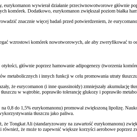
y, eurykomanon wywierał działanie przeciwnowotworowe głównie popr
nych komórek. Dodatkowo, eurykomanon zwiększał poziom białka ha
zeprowadzić znacznie więcej badań przed potwierdzeniem, że eurycoma
egać wzrostowi komórek nowotworowych, ale aby zweryfikować to odkr
 otyłości, głównie poprzez hamowanie adipogenezy (tworzenia komór
w metabolicznych i innych funkcji w celu promowania utraty tłuszczu
zały, że eurycomanon (i inne quassinoidy) zmniejszały akumulację tłusz
 tłuszczu w wątrobie, poprawiło tolerancję glukozy i poprawiło metabo
 na 0,8 do 1,5% eurykomanonu) promował zwiększoną lipolizę. Nauko
ykorzystywania tłuszczu jako paliwa.
 że Tongkat Ali (standaryzowany na zawartość eurykomanonu) zwięks
 również, że może to zapewnić większe korzyści aerobowe poprzez z