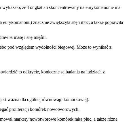
h wykazało, że Tongkat ali skoncentrowany na eurykomanonie ma
% eurykomanonu) znacznie zwiększyła siłę i moc, a także poprawiła
wiła masę i siłę mięśni.
cebo pod względem wydolności biegowej. Może to wynikać z
wierdzić to odkrycie, konieczne są badania na ludziach z
 jest ważna dla ogólnej równowagi komórkowej).
iegać proliferacji komórek nowotworowych.
 hamował markery nowotworowe komórek raka płuc, a także różne