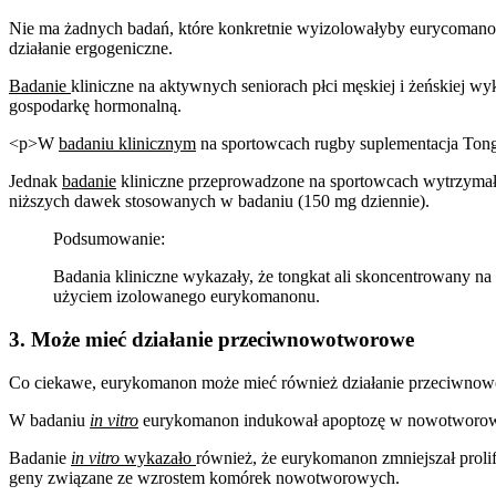
Nie ma żadnych badań, które konkretnie wyizolowałyby eurycomanon
działanie ergogeniczne.
Badanie
kliniczne na aktywnych seniorach płci męskiej i żeńskiej w
gospodarkę hormonalną.
<p>W
badaniu klinicznym
na sportowcach rugby suplementacja Tong
Jednak
badanie
kliniczne przeprowadzone na sportowcach wytrzymał
niższych dawek stosowanych w badaniu (150 mg dziennie).
Podsumowanie:
Badania kliniczne wykazały, że tongkat ali skoncentrowany na 
użyciem izolowanego eurykomanonu.
3. Może mieć działanie przeciwnowotworowe
Co ciekawe, eurykomanon może mieć również działanie przeciwnowo
W badaniu
in vitro
eurykomanon indukował apoptozę w nowotworo
Badanie
in vitro
wykazało
również, że eurykomanon zmniejszał prol
geny związane ze wzrostem komórek nowotworowych.