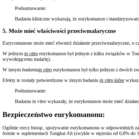
Podsumowanie:
Badania kliniczne wykazują, że eurykomanon i standaryzowany 
5. Może mieć właściwości przeciwmalaryczne
Eurycomanone może mieć również działanie przeciwmalaryczne, o 
W jednym
in vitro
eurykomanon był jednym z kilku związków w Tongk
wywołującemu malarię).
W innym
badaniu
in vitro
eurykomanon był tylko jednym z dwóch zwi
Efekty te zostały potwierdzone w innym badaniu
in vitro
które
wykaza
Podsumowanie:
Badania in vitro wykazały, że eurykomanon może mieć działan
Bezpieczeństwo eurykomanonu:
Ogólnie rzecz biorąc, spożywanie eurykomanonu w odpowiednich z
formie w suplementach Tongkat Ali (zwykle w stężeniu od 0,8% do 