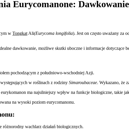
wania Eurycomanone: Dawkowanie 
ącym w
Tongkat
Ali
(Eurycoma longifolia
). Jest on często uważany za o
ealne dawkowanie, możliwe skutki uboczne i informacje dotyczące b
 ziołem pochodzącym z południowo-wschodniej Azji.
 występujących w roślinach z rodziny
Simaroubaceae
. Wykazano, że z
 eurykomanon ma najsilniejszy wpływ na funkcje biologiczne, takie ja
yzowana na wysoki poziom eurycomanonu.
nonu:
e różnorodny wachlarz działań biologicznych.