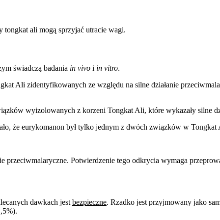
tongkat ali mogą sprzyjać utracie wagi.
czym świadczą badania
in vivo
i
in vitro
.
at Ali zidentyfikowanych ze względu na silne działanie przeciwmal
ązków wyizolowanych z korzeni Tongkat Ali, które wykazały silne d
ło, że eurykomanon był tylko jednym z dwóch związków w Tongkat Al
ie przeciwmalaryczne. Potwierdzenie tego odkrycia wymaga przeprowa
alecanych dawkach jest
bezpieczne
. Rzadko jest przyjmowany jako sa
1,5%).