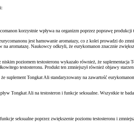
i:
comanon korzystnie wpływa na organizm poprzez poprawę produkcji tes
ycomanonu jest hamowanie aromatazy, co z kolei prowadzi do zmniejs
na aromatazę. Naukowcy odkryli, że eurykomanon znacznie zwiększy
z niskim poziomem testosteronu wykazało również, że suplementacja 
itego testosteronu. Produkt ten zmniejszył również objawy starzenia 
że suplement Tongkat Ali standaryzowany na zawartość eurykomanon
pływ Tongkat Ali na testosteron i funkcje seksualne. Wszystkie te ba
unkcje seksualne poprzez zwiększenie poziomu testosteronu i zmniejs