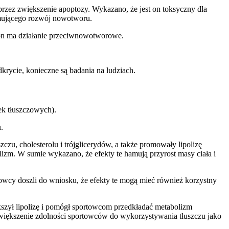
zez zwiększenie apoptozy. Wykazano, że jest on toksyczny dla
mującego rozwój nowotworu.
non ma działanie przeciwnowotworowe.
ycie, konieczne są badania na ludziach.
ek tłuszczowych).
.
czu, cholesterolu i trójglicerydów, a także promowały lipolizę
lizm. W sumie wykazano, że efekty te hamują przyrost masy ciała i
wcy doszli do wniosku, że efekty te mogą mieć również korzystny
zył lipolizę i pomógł sportowcom przedkładać metabolizm
większenie zdolności sportowców do wykorzystywania tłuszczu jako