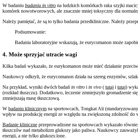
W badaniu
badaniu in vitro
na ludzkich komórkach raka szyjki macic
komórek nowotworowych, ale znacznie mniej toksyczny dla normal
Należy pamiętać, że są to tylko badania przedkliniczne. Należy pr
Podsumowanie:
Badania laboratoryjne wskazują, że eurycomanon może zapobi
4. Może sprzyjać utracie wagi
Kilka badań wykazało, że eurykomanon może mieć działanie przeciw
Naukowcy odkryli, że eurycomanon działa na szereg enzymów, szlakó
Na przykład, wyniki dwóch badań
in vitro
i
in vivo
(
tutaj
i
tutaj
) wyka
(rozkład tłuszczu). Dodatkowo, leczenie zmniejszyło gromadzenie się
zmniejszają masę tłuszczową.
W
badaniu klinicznym
na sportowcach, Tongkat Ali (standaryzowany
wpływ na produkcję energii ze względu na zwiększoną zdolność do w
Badanie kliniczne
przeprowadzone na sportowcach wykazało również,
tłuszczów nad metabolizm glukozy jako paliwa. Naukowcy zauważyli
energii, a nie tylko glukozy.lone.