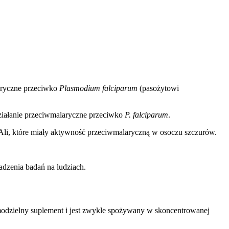
aryczne przeciwko
Plasmodium falciparum
(pasożytowi
ziałanie przeciwmalaryczne przeciwko
P. falciparum
.
i, które miały aktywność przeciwmalaryczną w osoczu szczurów.
dzenia badań na ludziach.
modzielny suplement i jest zwykle spożywany w skoncentrowanej