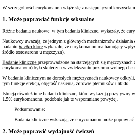
W szczególności eurykomanon wiąże się z następującymi korzyściam
1. Może poprawiać funkcje seksualne
Różne badania naukowe, w tym badania kliniczne, wykazały, że eury
Naukowcy uważają, że jednym z głównych mechanizmów działania eur
badaniu
in vitro
które
wykazało, że eurykomanon ma hamujący wpływ 
źródło testosteronu u mężczyzn).
Badanie kliniczne
przeprowadzone na starzejących się mężczyznach 
eurykomanonu) była skuteczna w zwiększaniu poziomu wolnego i całkow
W
badaniu klinicznym
na dorosłych mężczyznach naukowcy odkryli, 
tym funkcje erekcji, objętość nasienia, zdrowie plemników i libido.
Istnieją również inne badania kliniczne, które wykazują pozytywny w
1,5% eurykomanonu, podobnie jak te wspomniane powyżej.
Podsumowanie:
Badania kliniczne wskazują, że eurycomanon może poprawiać f
2. Może poprawić wydajność ćwiczeń