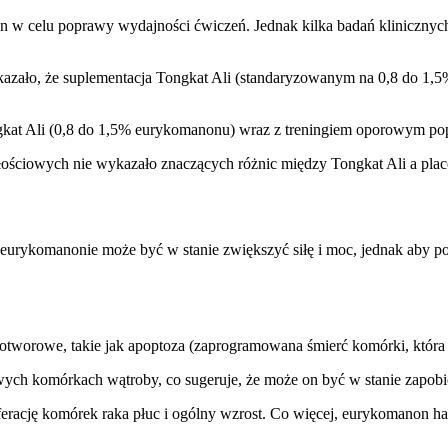
 w celu poprawy wydajności ćwiczeń. Jednak kilka badań klinicznyc
ykazało, że suplementacja Tongkat Ali (standaryzowanym na 0,8 do 1,5
kat Ali (0,8 do 1,5% eurykomanonu) wraz z treningiem oporowym popra
ościowych nie wykazało znaczących różnic między Tongkat Ali a pla
eurykomanonie może być w stanie zwiększyć siłę i moc, jednak aby pot
tworowe, takie jak apoptoza (zaprogramowana śmierć komórki, która
wych komórkach wątroby
,
co sugeruje, że może on być w stanie zapob
iferację komórek raka płuc i ogólny wzrost. Co więcej, eurykomanon