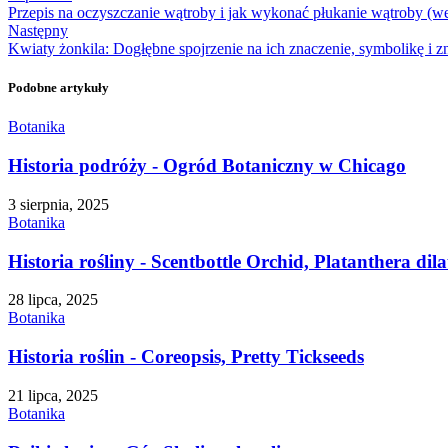
Przepis na oczyszczanie wątroby i jak wykonać płukanie wątroby (w
Następny
Kwiaty żonkila: Dogłębne spojrzenie na ich znaczenie, symbolikę i z
Podobne artykuły
Botanika
Historia podróży - Ogród Botaniczny w Chicago
3 sierpnia, 2025
Botanika
Historia rośliny - Scentbottle Orchid, Platanthera dila
28 lipca, 2025
Botanika
Historia roślin - Coreopsis, Pretty Tickseeds
21 lipca, 2025
Botanika