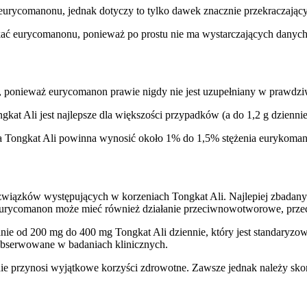
eurycomanonu, jednak dotyczy to tylko dawek znacznie przekraczając
nikać eurycomanonu, ponieważ po prostu nie ma wystarczających danyc
ponieważ eurycomanon prawie nigdy nie jest uzupełniany w prawdziwe
kat Ali jest najlepsze dla większości przypadków (a do 1,2 g dziennie
a Tongkat Ali powinna wynosić około 1% do 1,5% stężenia eurykoma
związków występujących w korzeniach Tongkat Ali. Najlepiej zbadany
 eurycomanon może mieć również działanie przeciwnowotworowe, przec
ie od 200 mg do 400 mg Tongkat Ali dziennie, który jest standary
 obserwowane w badaniach klinicznych.
ie przynosi wyjątkowe korzyści zdrowotne. Zawsze jednak należy sko