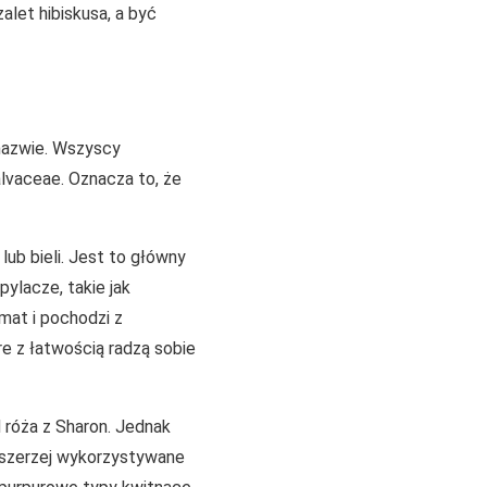
alet hibiskusa, a być
j nazwie. Wszyscy
lvaceae. Oznacza to, że
lub bieli. Jest to główny
ylacze, takie jak
imat i pochodzi z
re z łatwością radzą sobie
 róża z Sharon. Jednak
e szerzej wykorzystywane