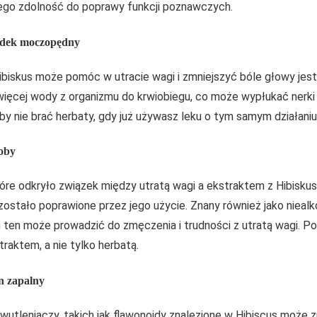
jego zdolność do poprawy funkcji poznawczych.
rodek moczopędny
iskus może pomóc w utracie wagi i zmniejszyć bóle głowy jest
ięcej wody z organizmu do krwiobiegu, co może wypłukać nerki 
aby nie brać herbaty, gdy już używasz leku o tym samym działaniu
oby
re odkryło związek między utratą wagi a ekstraktem z Hibiskus
zostało poprawione przez jego użycie. Znany również jako niea
 ten może prowadzić do zmęczenia i trudności z utratą wagi. Po
aktem, a nie tylko herbatą.
an zapalny
wutleniaczy, takich jak flawonoidy znalezione w Hibiscus może 