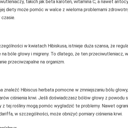
tleniaczy, takich jak beta karoten, witamina C, a nawet antocy
ojej diety może pomóc w walce z wieloma problemami zdrowo
czasie.
zególności w kwiatach Hibiskusa, istnieje duża szansa, że regul
a bóle głowy i migreny. To dlatego, że ten przeciwutleniacz, w
anie przeciwzapalne na organizm.
znaleźć Hibiscus herbata pomocne w zmniejszaniu bólu głowy,
arów ciśnienia krwi. Jeśli doświadczasz bólów głowy z powodu sk
ty z tej rośliny mogą pomóc wygładzić te problemy. Nawet ogran
dariffa, w szczególności, może obniżyć pomiary ciśnienia krwi.
nościowy