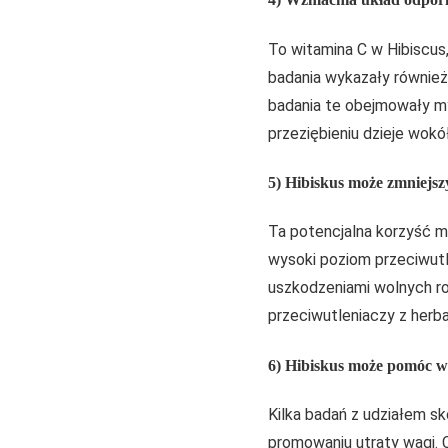
To witamina C w Hibiscus
badania wykazały również,
badania te obejmowały my
przeziębieniu dzieje wokół
5) Hibiskus może zmniejs
Ta potencjalna korzyść ma
wysoki poziom przeciwutl
uszkodzeniami wolnych r
przeciwutleniaczy z herba
6) Hibiskus może pomóc w
Kilka badań z udziałem 
promowaniu utraty wagi. C