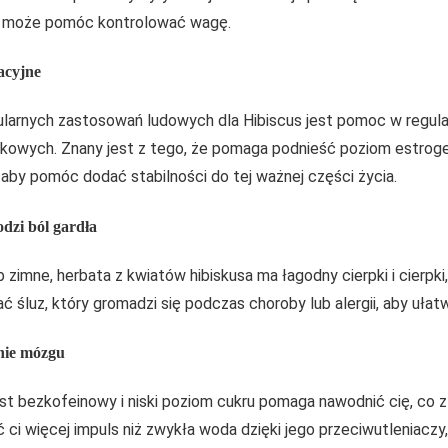
a może pomóc kontrolować wagę.
acyjne
ularnych zastosowań ludowych dla Hibiscus jest pomoc w regula
kowych. Znany jest z tego, że pomaga podnieść poziom estroge
 aby pomóc dodać stabilności do tej ważnej części życia.
odzi ból gardła
b zimne, herbata z kwiatów hibiskusa ma łagodny cierpki i cierpk
 śluz, który gromadzi się podczas choroby lub alergii, aby ułatwi
nie mózgu
est bezkofeinowy i niski poziom cukru pomaga nawodnić cię, co z
ci więcej impuls niż zwykła woda dzięki jego przeciwutleniaczy