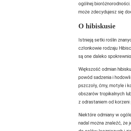
ogólnej bioróżnorodności.
może zdecydujesz się do
O hibiskusie
Istnieją setki roślin znan
członkowie rodzaju Hibis
są one daleko spokrewnion
Większość odmian hibiskus
powód sadzenia i hodowli 
pszczoły, ćmy, motyle i ko
obszarów tropikalnych lub
z odrastaniem od korzeni
Niektóre odmiany w ogóle 
nadal można znaleźć, że 