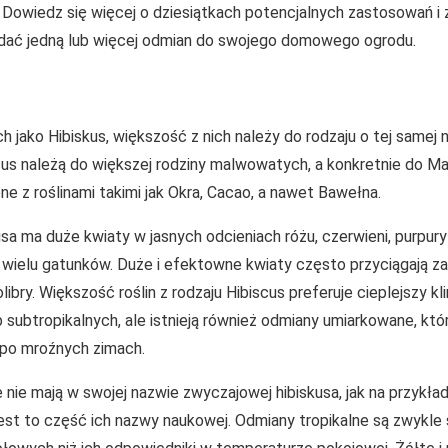
 Dowiedz się więcej o dziesiątkach potencjalnych zastosowań i z
dać jedną lub więcej odmian do swojego domowego ogrodu.
ych jako Hibiskus, większość z nich należy do rodzaju o tej same
cus należą do większej rodziny malwowatych, a konkretnie do Ma
e z roślinami takimi jak Okra, Cacao, a nawet Bawełna.
a ma duże kwiaty w jasnych odcieniach różu, czerwieni, purpury 
wielu gatunków. Duże i efektowne kwiaty często przyciągają zap
libry. Większość roślin z rodzaju Hibiscus preferuje cieplejszy kl
 subtropikalnych, ale istnieją również odmiany umiarkowane, któ
 po mroźnych zimach.
nie mają w swojej nazwie zwyczajowej hibiskusa, jak na przykład
jest to część ich nazwy naukowej. Odmiany tropikalne są zwykl