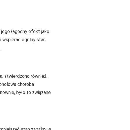
 jego łagodny efekt jako
i wspierać ogólny stan
.
a, stwierdzono również,
lkoholowa choroba
nownie, było to związane
zmniejszyć stan zapalny w