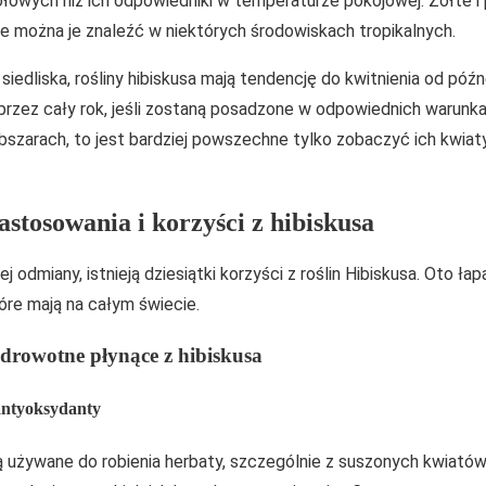
iołowych niż ich odpowiedniki w temperaturze pokojowej. Żółte 
le można je znaleźć w niektórych środowiskach tropikalnych.
siedliska, rośliny hibiskusa mają tendencję do kwitnienia od późn
przez cały rok, jeśli zostaną posadzone w odpowiednich warunka
bszarach, to jest bardziej powszechne tylko zobaczyć ich kwiat
stosowania i korzyści z hibiskusa
 odmiany, istnieją dziesiątki korzyści z roślin Hibiskusa. Oto ła
óre mają na całym świecie.
zdrowotne płynące z hibiskusa
 antyoksydanty
 używane do robienia herbaty, szczególnie z suszonych kwiatów 