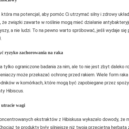
, która ma potencjał, aby pomóc Ci utrzymać silny i zdrowy ukła
 że związki zawarte w roślinie mogą mieć działanie antybakteryjn
szy, a nie ludzi. To na pewno warto spróbować, jeśli wydaje si
.
zyć ryzyko zachorowania na raka
 tylko ograniczone badania za nim, ale to nie jest zbyt daleko r
eniaczy może przekazać ochronę przed rakiem. Wiele form raka
odników w komórkach, które mogą być zapobiegane przez spoży
ty Hibiscus.
 utracie wagi
skoncentrowanych ekstraktów z Hibiskusa wykazało dowody, że
hociaż te produkty były silniejsze niż twoja przeciętna herbata z