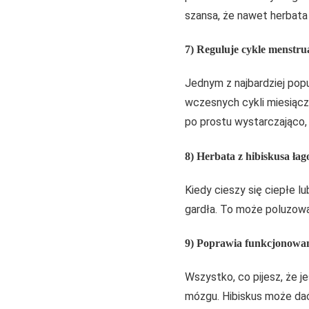
szansa, że nawet herbat
7) Reguluje cykle menstru
Jednym z najbardziej pop
wczesnych cykli miesiącz
po prostu wystarczająco,
8) Herbata z hibiskusa łag
Kiedy cieszy się ciepłe lu
gardła. To może poluzować
9) Poprawia funkcjonowa
Wszystko, co pijesz, że j
mózgu. Hibiskus może dać 