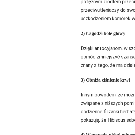
potężnym źródłem przeciwu
przeciwutleniaczy do sw
uszkodzeniem komórek w 
2) Łagodzi bóle głowy
Dzięki antocyjanom, w szc
pomóc zmniejszyć szanse n
znany z tego, że ma dział
3) Obniża ciśnienie krwi
Innym powodem, że można 
związane z niższych pomi
codzienne filiżanki herba
pokazują, że Hibiscus sab
4) Wzmacnia układ odpor