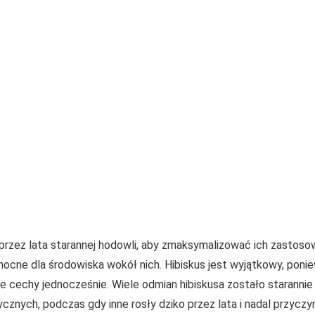
 przez lata starannej hodowli, aby zmaksymalizować ich zastosow
mocne dla środowiska wokół nich. Hibiskus jest wyjątkowy, ponie
e te cechy jednocześnie. Wiele odmian hibiskusa zostało starann
znych, podczas gdy inne rosły dziko przez lata i nadal przyczyni