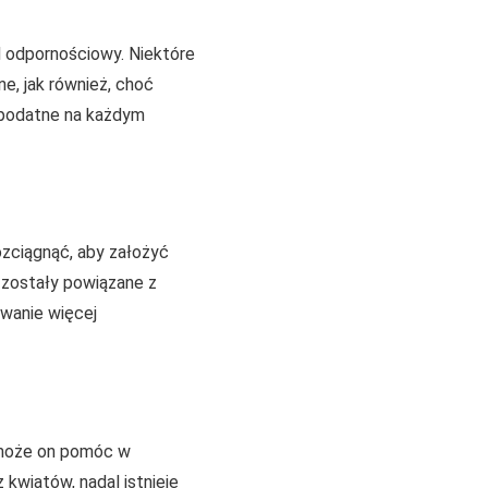
d odpornościowy. Niektóre
e, jak również, choć
ę podatne na każdym
ozciągnąć, aby założyć
 zostały powiązane z
wanie więcej
 może on pomóc w
 kwiatów, nadal istnieje