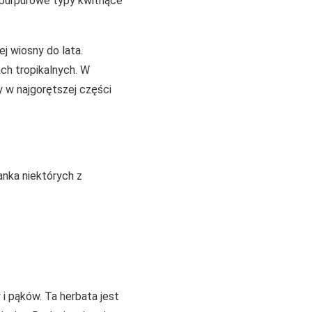
i purpurowe typy kwitnące
ej wiosny do lata.
ch tropikalnych. W
y w najgorętszej części
panka niektórych z
i pąków. Ta herbata jest