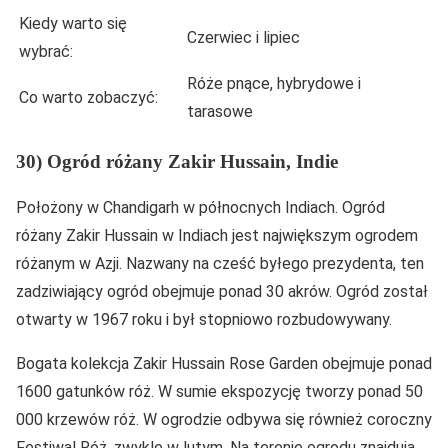
Kiedy warto się
Czerwiec i lipiec
wybrać:
Róże pnące, hybrydowe i
Co warto zobaczyć:
tarasowe
30) Ogród różany Zakir Hussain, Indie
Położony w Chandigarh w północnych Indiach. Ogród
różany Zakir Hussain w Indiach jest największym ogrodem
różanym w Azji. Nazwany na cześć byłego prezydenta, ten
zadziwiający ogród obejmuje ponad 30 akrów. Ogród został
otwarty w 1967 roku i był stopniowo rozbudowywany.
Bogata kolekcja Zakir Hussain Rose Garden obejmuje ponad
1600 gatunków róż. W sumie ekspozycję tworzy ponad 50
000 krzewów róż. W ogrodzie odbywa się również coroczny
Festiwal Róż, zwykle w lutym. Na terenie ogrodu znajdują