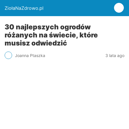
ZiołaNaZdrowo.pl
30 najlepszych ogrodów
różanych na świecie, które
musisz odwiedzić
Joanna Ptaszka
3 lata ago