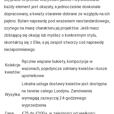
każdy element jest okazały, a jednocześnie doskonale
dopracowany, a kwiaty starannie dobrane ze względu na ich
piękno. Byłam naprawdę pod wrażeniem niestandardowego,
szytego na miarę charakteru jej projektów. Jeśli masz
zbliżającą się okazję lub myślisz o konkretnym stylu,
skontaktuj się z Ellie, a jej zespół stworzy coś naprawdę
niezapomnianego.
Ręcznie wiązane bukiety, kompozycje w
Kolekcje
wazonach, pojedyncze odmiany kwiatów i kosze
kwiatów:
upominkowe.
Lokalna usługa dostawy kwiatów jest dostępna
na terenie całego Londynu. Zamówienia
Wysyłka:
wymagają zazwyczaj 24-godzinnego
wyprzedzenia.
Cena:
£75 do £200+, w zależności od wielkości.