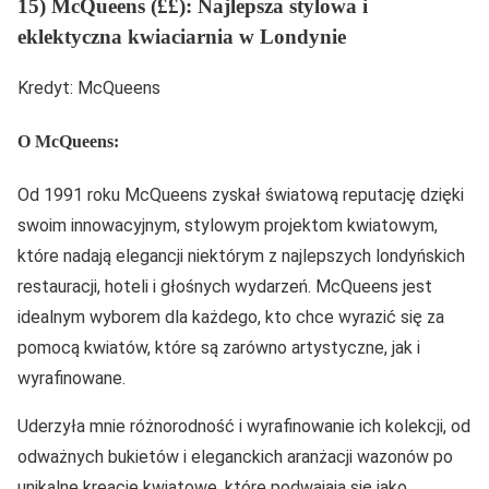
15) McQueens (££): Najlepsza stylowa i
eklektyczna kwiaciarnia w Londynie
Kredyt: McQueens
O McQueens:
Od 1991 roku McQueens zyskał światową reputację dzięki
swoim innowacyjnym, stylowym projektom kwiatowym,
które nadają elegancji niektórym z najlepszych londyńskich
restauracji, hoteli i głośnych wydarzeń. McQueens jest
idealnym wyborem dla każdego, kto chce wyrazić się za
pomocą kwiatów, które są zarówno artystyczne, jak i
wyrafinowane.
Uderzyła mnie różnorodność i wyrafinowanie ich kolekcji, od
odważnych bukietów i eleganckich aranżacji wazonów po
unikalne kreacje kwiatowe, które podwajają się jako