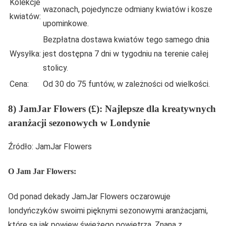
Kolekcje
wazonach, pojedyncze odmiany kwiatów i kosze
kwiatów:
upominkowe.
Bezpłatna dostawa kwiatów tego samego dnia
Wysyłka:
jest dostępna 7 dni w tygodniu na terenie całej
stolicy.
Cena:
Od 30 do 75 funtów, w zależności od wielkości.
8) JamJar Flowers (£): Najlepsze dla kreatywnych
aranżacji sezonowych w Londynie
Źródło: JamJar Flowers
O Jam Jar Flowers:
Od ponad dekady JamJar Flowers oczarowuje
londyńczyków swoimi pięknymi sezonowymi aranżacjami,
które są jak powiew świeżego powietrza. Znana z