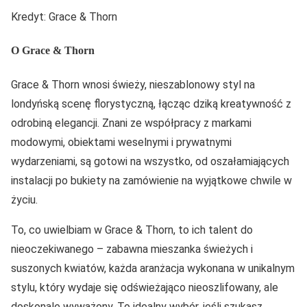
Kredyt: Grace & Thorn
O Grace & Thorn
Grace & Thorn wnosi świeży, nieszablonowy styl na
londyńską scenę florystyczną, łącząc dziką kreatywność z
odrobiną elegancji. Znani ze współpracy z markami
modowymi, obiektami weselnymi i prywatnymi
wydarzeniami, są gotowi na wszystko, od oszałamiających
instalacji po bukiety na zamówienie na wyjątkowe chwile w
życiu.
To, co uwielbiam w Grace & Thorn, to ich talent do
nieoczekiwanego – zabawna mieszanka świeżych i
suszonych kwiatów, każda aranżacja wykonana w unikalnym
stylu, który wydaje się odświeżająco nieoszlifowany, ale
doskonale wyważony. To idealny wybór, jeśli szukasz